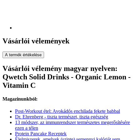
Vásárlói vélemények
A termék értékelése
Vásárlói vélemény magyar nyelven:
Qwetch Solid Drinks - Organic Lemon -
Vitamin C
Magazinunkból:
Post-Workout étel: Avokádós enchilada fekete babbal
Dr. Ehrenberg - tiszta természet, tiszta egészség
13 módszer, az immunrendszer természetes megerősítésére
ezen a télen
Protein Pancake Receptek
Élelmiszerek, amelyek (szinte) semennyi kalóriát sem