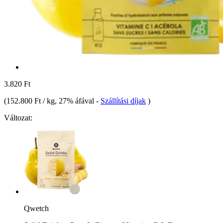
3.820 Ft
(
152.800 Ft / kg
, 27% áfával
-
Szállítási díjak
)
Változat:
Qwetch