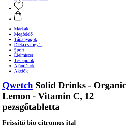
Márkák
Megfelelő
Tápanyagok
Diéta és fogyás
Sport
Élelmiszer
Testápolók
Ajándékok
Akciók
Qwetch
Solid Drinks - Organic
Lemon - Vitamin C, 12
pezsgőtabletta
Frissítő bio citromos ital