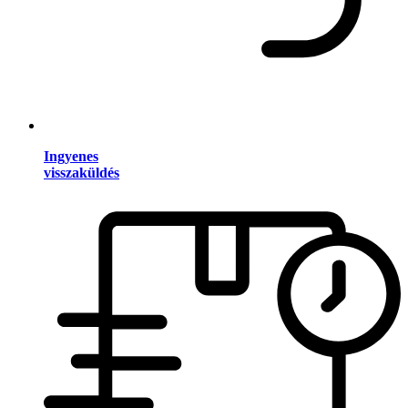
Ingyenes
visszaküldés