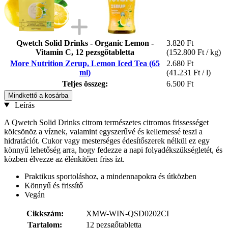
Qwetch Solid Drinks - Organic Lemon -
3.820 Ft
Vitamin C, 12 pezsgőtabletta
(152.800 Ft / kg)
More Nutrition Zerup, Lemon Iced Tea (65
2.680 Ft
ml)
(41.231 Ft / l)
Teljes összeg:
6.500 Ft
Mindkettő a kosárba
Leírás
A Qwetch Solid Drinks citrom természetes citromos frissességet
kölcsönöz a víznek, valamint egyszerűvé és kellemessé teszi a
hidratációt. Cukor vagy mesterséges édesítőszerek nélkül ez egy
könnyű lehetőség arra, hogy fedezze a napi folyadékszükségletét, és
közben élvezze az élénkítően friss ízt.
Praktikus sportoláshoz, a mindennapokra és útközben
Könnyű és frissítő
Vegán
Cikkszám:
XMW-WIN-QSD0202CI
Tartalom:
12 pezsgőtabletta