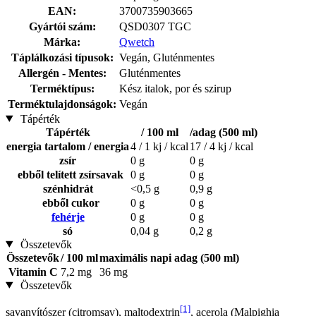
EAN:
3700735903665
Gyártói szám:
QSD0307 TGC
Márka:
Qwetch
Táplálkozási típusok:
Vegán, Gluténmentes
Allergén - Mentes:
Gluténmentes
Terméktípus:
Kész italok, por és szirup
Terméktulajdonságok:
Vegán
Tápérték
Tápérték
/ 100 ml
/adag (500 ml)
energia tartalom / energia
4 / 1 kj / kcal
17 / 4 kj / kcal
zsír
0 g
0 g
ebből telített zsírsavak
0 g
0 g
szénhidrát
<0,5 g
0,9 g
ebből cukor
0 g
0 g
fehérje
0 g
0 g
só
0,04 g
0,2 g
Összetevők
Összetevők
/ 100 ml
maximális napi adag (500 ml)
Vitamin C
7,2 mg
36 mg
Összetevők
[1]
savanyítószer (citromsav), maltodextrin
, acerola (Malpighia