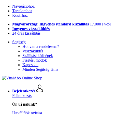
Navigációhoz
Tartalomhoz
Kosárhoz
Magyarország: Ingyenes standard kiszállítás
17.000 Ft-tól
Ingyenes visszaküldés
24 órás kiszállítás
Segítség
Hol van a rendelésem?
Visszaküldés
Szállítási költségek
Fizetési módok
Kapcsolat
Minden Segítség-téma
Bejelentkezés
Feliratkozás
Ön
új nálunk?
Ügyfélfiók nyitása