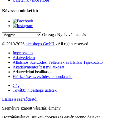
Üzleteink - nice shops
Kövessen minket itt:
Ország / Nyelv változtatás
© 2010-2026
niceshops GmbH
- All rights reserved.
Impresszum
Adatvédelem
Általános Szerződési Feltételek és Elállási Tájékoztató
Akadálymentesítési nyilatkozat
Adatvédelmi beállítások
Előfizetéses szerződés lemondása itt
Cég
További niceshops üzletek
Elállás a szerződéstől
Személyre szabott vásárlási élmény
Hozzájárulásával sütiket (cookies) és egyéb technológiákat