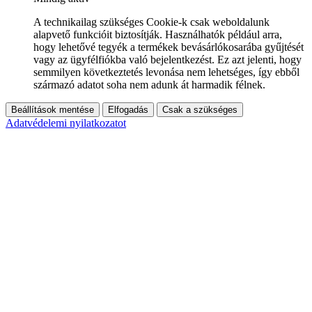
A technikailag szükséges Cookie-k csak weboldalunk
alapvető funkcióit biztosítják. Használhatók például arra,
hogy lehetővé tegyék a termékek bevásárlókosarába gyűjtését
vagy az ügyfélfiókba való bejelentkezést. Ez azt jelenti, hogy
semmilyen következtetés levonása nem lehetséges, így ebből
származó adatot soha nem adunk át harmadik félnek.
Beállítások mentése
Elfogadás
Csak a szükséges
Adatvédelemi nyilatkozatot