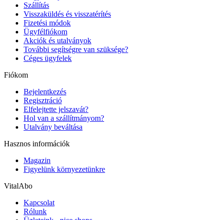
Szállítás
Visszaküldés és visszatérítés
Fizetési módok
Ügyfélfiókom
Akciók és utalványok
További segítségre van szüksége?
Céges ügyfelek
Fiókom
Bejelentkezés
Regisztráció
Elfelejtette jelszavát?
Hol van a szállítmányom?
Utalvány beváltása
Hasznos információk
Magazin
Figyelünk környezetünkre
VitalAbo
Kapcsolat
Rólunk