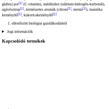
[1]
glabra) por
(C-vitamin), stabilizátor (nátrium-hidrogén-karbonát),
[1]
[1]
[1]
agávészirup
, természetes aromák (citrom
, menta
), manióka
[1]
[1]
keményítő
, kukoricakeményítő
ellenőrzött biológiai gazdálkodásból
Jogi információk
Kapcsolódó termékek