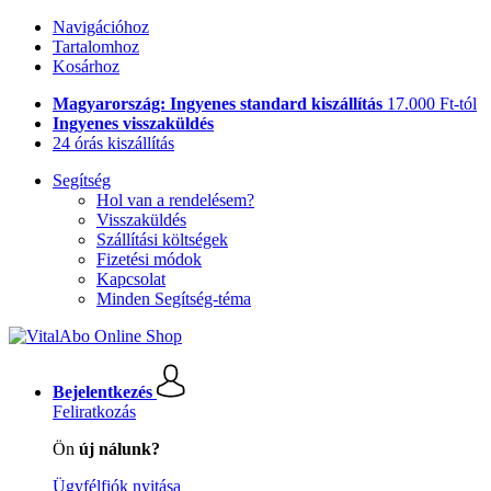
Navigációhoz
Tartalomhoz
Kosárhoz
Magyarország: Ingyenes standard kiszállítás
17.000 Ft-tól
Ingyenes visszaküldés
24 órás kiszállítás
Segítség
Hol van a rendelésem?
Visszaküldés
Szállítási költségek
Fizetési módok
Kapcsolat
Minden Segítség-téma
Bejelentkezés
Feliratkozás
Ön
új nálunk?
Ügyfélfiók nyitása