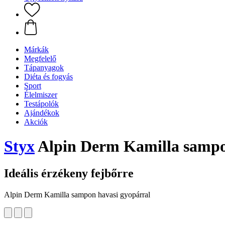
Márkák
Megfelelő
Tápanyagok
Diéta és fogyás
Sport
Élelmiszer
Testápolók
Ajándékok
Akciók
Styx
Alpin Derm Kamilla sampon
Ideális érzékeny fejbőrre
Alpin Derm Kamilla sampon havasi gyopárral