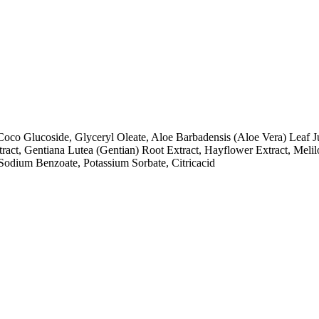
Coco Glucoside, Glyceryl Oleate, Aloe Barbadensis (Aloe Vera) Leaf 
act, Gentiana Lutea (Gentian) Root Extract, Hayflower Extract, Melilo
Sodium Benzoate, Potassium Sorbate, Citricacid