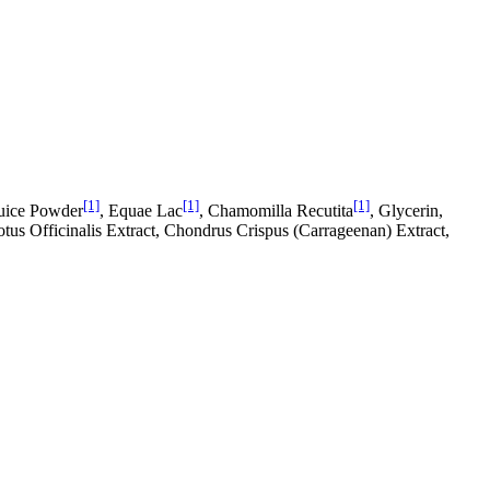
[1]
[1]
[1]
Juice Powder
, Equae Lac
, Chamomilla Recutita
, Glycerin,
tus Officinalis Extract, Chondrus Crispus (Carrageenan) Extract,