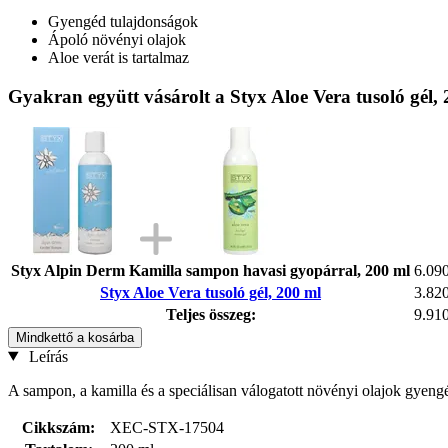
Gyengéd tulajdonságok
Ápoló növényi olajok
Aloe verát is tartalmaz
Gyakran együtt vásárolt a Styx Aloe Vera tusoló gél,
Styx Alpin Derm Kamilla sampon havasi gyopárral, 200 ml
6.090
Styx Aloe Vera tusoló gél, 200 ml
3.820
Teljes összeg:
9.910
Mindkettő a kosárba
Leírás
A sampon, a kamilla és a speciálisan válogatott növényi olajok gyengéd
Cikkszám:
XEC-STX-17504