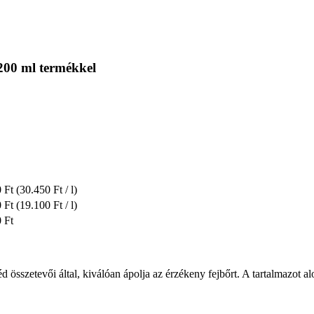
 200 ml termékkel
 Ft
(30.450 Ft / l)
 Ft
(19.100 Ft / l)
 Ft
 összetevői által, kiválóan ápolja az érzékeny fejbőrt. A tartalmazot al