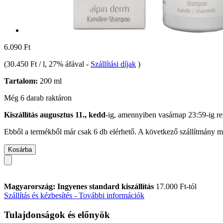
6.090 Ft
(
30.450 Ft / l
, 27% áfával
-
Szállítási díjak
)
Tartalom:
200 ml
Még 6 darab raktáron
Kiszállítás augusztus 11., kedd
-ig, amennyiben
vasárnap 23:59-ig
re
Ebből a termékből már csak 6 db elérhető. A következő szállítmány má
Kosárba
Magyarország: Ingyenes standard kiszállítás
17.000 Ft-tól
Szállítás és kézbesítés - További információk
Tulajdonságok és előnyök