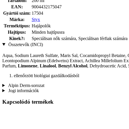
Tartalom:
200 ml
EAN:
9004432175047
Gyártói szám:
17504
Márka:
Styx
Terméktípus:
Hajápolók
Hajtípus:
Minden hajtípusra
Kinek?:
Speciálisan nők számára, Speciálisan férfiak számára
Összetevők (INCI)
Aqua, Sodium Laureth Sulfate, Maris Sal, Cocamidopropyl Betaine, 
Leontopodium Alpinum (Edelweiss) Extract, Achillea Millefolium Extr
Parfum,
Limonene
,
Linalool
,
Benzyl Alcohol
, Dehydroacetic Acid, 
ellenőrzött biológiai gazdálkodásból
Alpin Derm-sorozat
Jogi információk
Kapcsolódó termékek