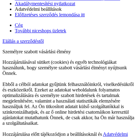
Akadálymentesítési nyilatkozat
Adatvédelmi beállítások
Előfizetéses szerződés lemondása itt
Cég
További niceshops üzletek
Elállás a szerződéstől
Személyre szabott vásárlási élmény
Hozzájárulásával sütiket (cookies) és egyéb technológiákat
használunk, hogy személyre szabott vásárlási élményt nyújtsunk
Önnek.
Ebből a célból adatokat gyűjtünk felhasználóinkról, viselkedésükről
és eszközeikről. Ezeket az adatokat weboldalunk folyamatos
optimalizálására és személyre szabott hirdetések és tartalmak
megjelenítésére, valamint a használati statisztikák elemzésére
használjuk fel. Az Ön titkosított adatait külső szolgáltatókkal is
szinkronizálhatjuk, és az ő online hirdetési csatornáikon keresztül
ajánlatokat mutathatunk Önnek, de csak akkor, ha Ön már használja
a szolgáltatásaikat.
Hozzájárulása előtt tájékozódjon a beállításoknál és
Adatvédelmi