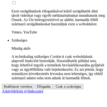
Ezen szolgáltatások elfogadásával külső szolgáltatók által
tárolt videókat vagy egyéb médiatartalmakat mutathatunk meg
Önnek. Az Ön beleegyezésével az alábbi, harmadik féltől
származó szolgáltatásokat használjuk ezen a weboldalon:
Vimeo, YouTube
Szükséges
Mindig aktív
A technikailag szükséges Cookie-k csak weboldalunk
alapvető funkcióit biztosítják. Használhatók például arra,
hogy lehetővé tegyék a termékek bevásárlókosarába gyűjtését
vagy az ügyfélfiókba való bejelentkezést. Ez azt jelenti, hogy
semmilyen következtetés levonása nem lehetséges, így ebből
származó adatot soha nem adunk át harmadik félnek.
Beállítások mentése
Elfogadás
Csak a szükséges
Adatvédelemi nyilatkozatot