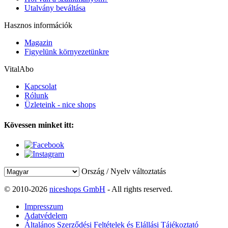
Utalvány beváltása
Hasznos információk
Magazin
Figyelünk környezetünkre
VitalAbo
Kapcsolat
Rólunk
Üzleteink - nice shops
Kövessen minket itt:
Ország / Nyelv változtatás
© 2010-2026
niceshops GmbH
- All rights reserved.
Impresszum
Adatvédelem
Általános Szerződési Feltételek és Elállási Tájékoztató