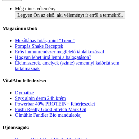
Még nincs vélemény.
Legyen Ön az első, aki véleményt ír erről a termékről.
Magazinunkból:
Mezítlábas futás, mint "Trend"
Pompás Shake Receptek
Erős immunrendszer megfelelő táplálkozással
Hogyan lehet úrrá lenni a halogatáson?
Élelmiszerek, amelyek (szinte) semennyi kalóriát sem
tartalmaznak
VitalAbo felfedezése:
Dymatize
Styx alpin derm 24h krém
Powerbar 40% PROTEIN+ fehérjeszelet
Fushi Really Good Stretch Mark Oil
Ölmühle Fandler Bio mandulaolaj
Újdonságok: