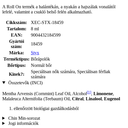
A Roll On termék a halántékán, a nyakán a hajszálak vonalától
lefelé, valamint a csukló belső felén alkalmazható.
Cikkszám:
XEC-STX-18459
Tartalom:
8 ml
EAN:
9004432184599
Gyártói
18459
szám:
Márka:
Styx
Terméktípus:
Bőrápolók
Bőrtípus:
Normál bőr
Speciálisan nők számára, Speciálisan férfiak
Kinek?:
számára
Összetevők (INCI)
[1]
Mentha Arvensis (Cornmint) Leaf Oil, Alcohol
,
Limonene
,
Malaleuca Alternifolia (Teebaum) Oil,
Citral
,
Linalool
,
Eugenol
ellenőrzött biológiai gazdálkodásból
Chin Min-sorozat
Jogi információk