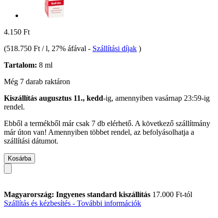
4.150 Ft
(
518.750 Ft / l
, 27% áfával
-
Szállítási díjak
)
Tartalom:
8 ml
Még 7 darab raktáron
Kiszállítás augusztus 11., kedd
-ig, amennyiben
vasárnap 23:59-ig
rendel.
Ebből a termékből már csak 7 db elérhető. A következő szállítmány
már úton van! Amennyiben többet rendel, az befolyásolhatja a
szállítási dátumot.
Kosárba
Magyarország: Ingyenes standard kiszállítás
17.000 Ft-tól
Szállítás és kézbesítés - További információk