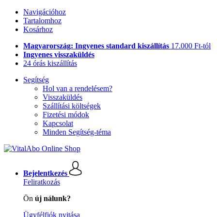
Navigációhoz
Tartalomhoz
Kosárhoz
Magyarország: Ingyenes standard kiszállítás
17.000 Ft-tól
Ingyenes visszaküldés
24 órás kiszállítás
Segítség
Hol van a rendelésem?
Visszaküldés
Szállítási költségek
Fizetési módok
Kapcsolat
Minden Segítség-téma
Bejelentkezés
Feliratkozás
Ön
új nálunk?
Ügyfélfiók nyitása