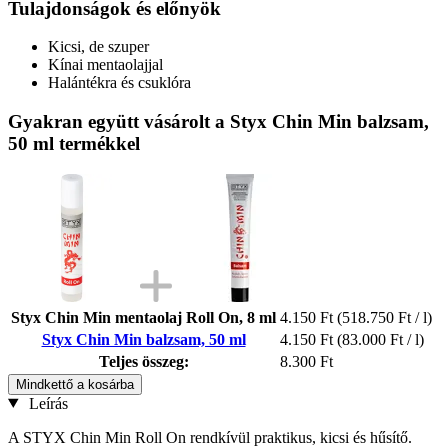
Tulajdonságok és előnyök
Kicsi, de szuper
Kínai mentaolajjal
Halántékra és csuklóra
Gyakran együtt vásárolt a Styx Chin Min balzsam,
50 ml termékkel
Styx Chin Min mentaolaj Roll On, 8 ml
4.150 Ft
(518.750 Ft / l)
Styx Chin Min balzsam, 50 ml
4.150 Ft
(83.000 Ft / l)
Teljes összeg:
8.300 Ft
Mindkettő a kosárba
Leírás
A STYX Chin Min Roll On rendkívül praktikus, kicsi és hűsítő.