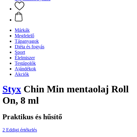
Márkák
Megfelelő
Tápanyagok
Diéta és fogyás
Sport
Élelmiszer
Testápolók
Ajándékok
Akciók
Styx
Chin Min mentaolaj Roll
On, 8 ml
Praktikus és hűsítő
2 Eddigi értékelés