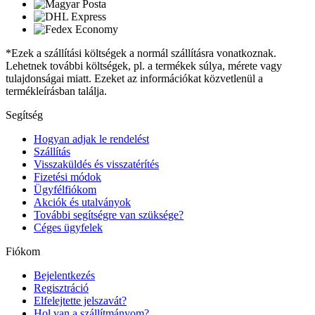
*Ezek a szállítási költségek a normál szállításra vonatkoznak.
Lehetnek további költségek, pl. a termékek súlya, mérete vagy
tulajdonságai miatt. Ezeket az információkat közvetlenül a
termékleírásban találja.
Segítség
Hogyan adjak le rendelést
Szállítás
Visszaküldés és visszatérítés
Fizetési módok
Ügyfélfiókom
Akciók és utalványok
További segítségre van szüksége?
Céges ügyfelek
Fiókom
Bejelentkezés
Regisztráció
Elfelejtette jelszavát?
Hol van a szállítmányom?