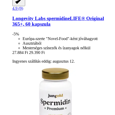
4.9 (9)
Longevity Labs
spermidineLIFE® Original
365+, 60 kapszula
-5%
Európa-szerte "Novel-Food"-ként jóváhagyott
Ausztriából
Mesterséges színezék és ízanyagok nélkül
27.884 Ft
29.390 Ft
Ingyenes szállítás eddig: augusztus 12.