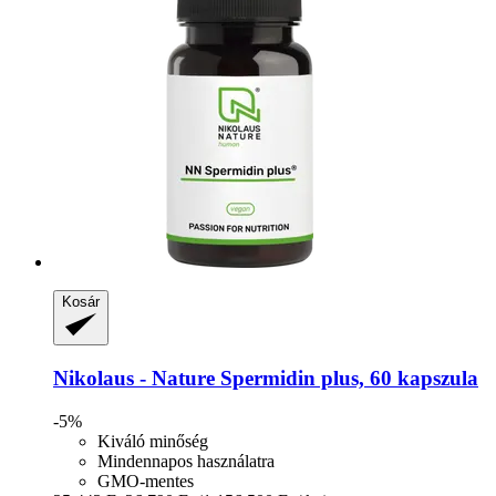
Kosár
Nikolaus - Nature
Spermidin plus, 60 kapszula
-5%
Kiváló minőség
Mindennapos használatra
GMO-mentes