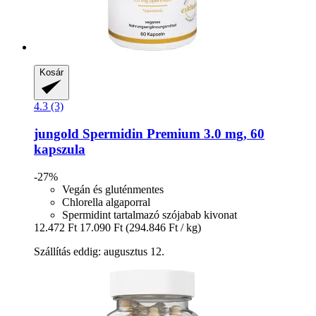
Kosár
4.3 (3)
jungold
Spermidin Premium 3.0 mg, 60
kapszula
-27%
Vegán és gluténmentes
Chlorella algaporral
Spermidint tartalmazó szójabab kivonat
12.472 Ft
17.090 Ft
(294.846 Ft / kg)
Szállítás eddig: augusztus 12.