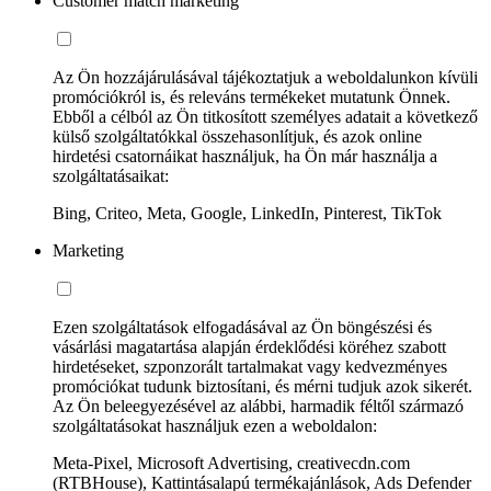
Customer match marketing
Az Ön hozzájárulásával tájékoztatjuk a weboldalunkon kívüli
promóciókról is, és releváns termékeket mutatunk Önnek.
Ebből a célból az Ön titkosított személyes adatait a következő
külső szolgáltatókkal összehasonlítjuk, és azok online
hirdetési csatornáikat használjuk, ha Ön már használja a
szolgáltatásaikat:
Bing, Criteo, Meta, Google, LinkedIn, Pinterest, TikTok
Marketing
Ezen szolgáltatások elfogadásával az Ön böngészési és
vásárlási magatartása alapján érdeklődési köréhez szabott
hirdetéseket, szponzorált tartalmakat vagy kedvezményes
promóciókat tudunk biztosítani, és mérni tudjuk azok sikerét.
Az Ön beleegyezésével az alábbi, harmadik féltől származó
szolgáltatásokat használjuk ezen a weboldalon:
Meta-Pixel, Microsoft Advertising, creativecdn.com
(RTBHouse), Kattintásalapú termékajánlások, Ads Defender