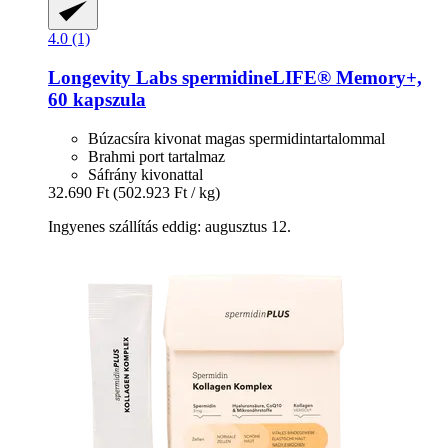
4.0 (1)
Longevity Labs
spermidineLIFE® Memory+,
60 kapszula
Búzacsíra kivonat magas spermidintartalommal
Brahmi port tartalmaz
Sáfrány kivonattal
32.690 Ft
(502.923 Ft / kg)
Ingyenes szállítás eddig: augusztus 12.