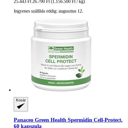
25.443 Ft
26.790 Ft
(1.156.500 Ft / kg)
Ingyenes szállítás eddig: augusztus 12.
Kosár
Panaceo
Green Health Spermidin Cell-​Protect,
60 kapszula