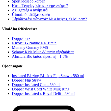
Sport idősebb korban
Hús - Tényleg káros az egészségre?
Az igazság a nyújtásról
Útmutató hátfájás esetén
Táplálkozási mítoszok: Mi a helyes, és Mi nem?
VitalAbo felfedezése:
Doppelherz
Nikolaus - Nature NN Brain
Mummy Gummy PMS
Solaray Kids Multi-Vitamin rágótabletta
Alnatura Bio tartós alpesi tej - 1,5%
Újdonságok:
Insulated Blazing Black x Flip Straw - 580 ml
Dopper Flip Straw
Dopper Insulated Cap - 580 ml
Dopper Wrist Cord White Mug Ring
Dopper Insulated x Royal Delft - 580 ml