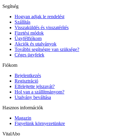
Segítség
Hogyan adjak le rendelést
Szállítás
Visszaküldés és visszatérítés
Fizetési módok
Ügyfélfiókom
Akciók és utalványok
További segítségre van szüksége?
Céges ügyfelek
Fiókom
Bejelentkezés
Regisztráció
Elfelejtette jelszavát?
Hol van a szállítmányom?
Utalvány beváltása
Hasznos információk
Magazin
Figyelünk környezetünkre
VitalAbo