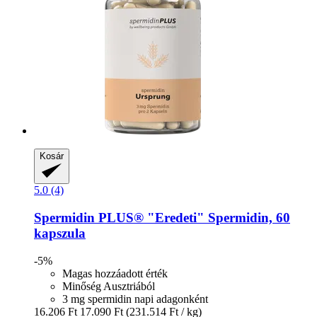
Kosár
5.0 (4)
Spermidin PLUS®
"Eredeti" Spermidin, 60
kapszula
-5%
Magas hozzáadott érték
Minőség Ausztriából
3 mg spermidin napi adagonként
16.206 Ft
17.090 Ft
(231.514 Ft / kg)