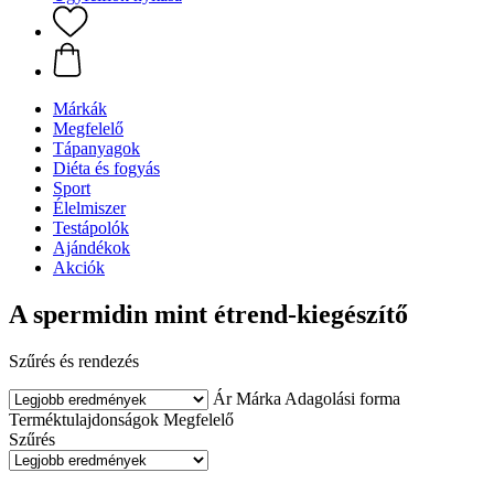
Márkák
Megfelelő
Tápanyagok
Diéta és fogyás
Sport
Élelmiszer
Testápolók
Ajándékok
Akciók
A spermidin mint étrend-kiegészítő
Szűrés és rendezés
Ár
Márka
Adagolási forma
Terméktulajdonságok
Megfelelő
Szűrés