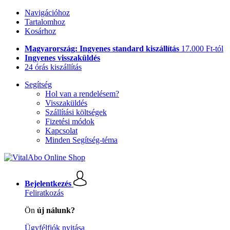
Navigációhoz
Tartalomhoz
Kosárhoz
Magyarország: Ingyenes standard kiszállítás
17.000 Ft-tól
Ingyenes visszaküldés
24 órás kiszállítás
Segítség
Hol van a rendelésem?
Visszaküldés
Szállítási költségek
Fizetési módok
Kapcsolat
Minden Segítség-téma
Bejelentkezés
Feliratkozás
Ön
új nálunk?
Ügyfélfiók nyitása