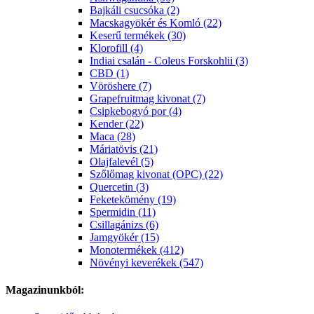
Bajkáli csucsóka (2)
Macskagyökér és Komló (22)
Keserű termékek (30)
Klorofill (4)
Indiai csalán - Coleus Forskohlii (3)
CBD (1)
Vöröshere (7)
Grapefruitmag kivonat (7)
Csipkebogyó por (4)
Kender (22)
Maca (28)
Máriatövis (21)
Olajfalevél (5)
Szőlőmag kivonat (OPC) (22)
Quercetin (3)
Feketekömény (19)
Spermidin (11)
Csillagánizs (6)
Jamgyökér (15)
Monotermékek (412)
Növényi keverékek (547)
Magazinunkból: