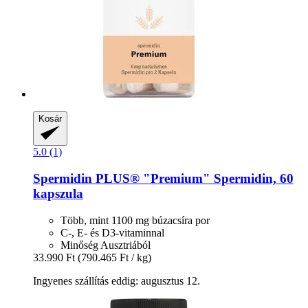
Kosár
5.0 (1)
Spermidin PLUS®
"Premium" Spermidin, 60
kapszula
Több, mint 1100 mg búzacsíra por
C-, E- és D3-vitaminnal
Minőség Ausztriából
33.990 Ft
(790.465 Ft / kg)
Ingyenes szállítás eddig: augusztus 12.