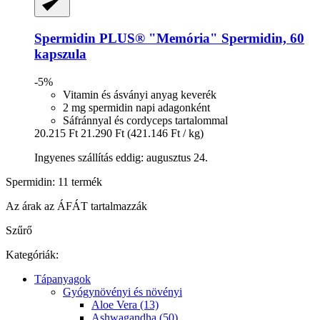
Spermidin PLUS®
"Memória" Spermidin, 60
kapszula
-5%
Vitamin és ásványi anyag keverék
2 mg spermidin napi adagonként
Sáfránnyal és cordyceps tartalommal
20.215 Ft
21.290 Ft
(421.146 Ft / kg)
Ingyenes szállítás eddig: augusztus 24.
Spermidin: 11 termék
Az árak az ÁFÁT tartalmazzák
Szűrő
Kategóriák:
Tápanyagok
Gyógynövényi és növényi
Aloe Vera (13)
Ashwagandha (50)