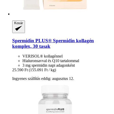
Kosár
Spermidin PLUS®
Spermidin kollagén
komplex, 30 tasak
VERISOL® kollagénnel
Hialuronsavval és Q10 tartalommal
3 mg spermidin napi adagonként
25.590 Ft
(155.091 Ft / kg)
Ingyenes szállítás eddig: augusztus 12.