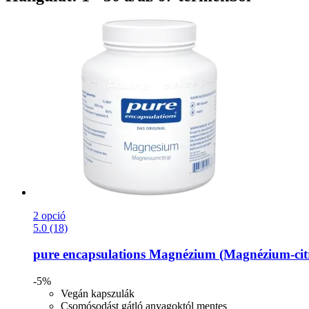
2 opció
5.0 (18)
pure encapsulations
Magnézium (Magnézium-​citr
-5%
Vegán kapszulák
Csomósodást gátló anyagoktól mentes