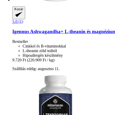
Kosár
5.0 (1)
Igennus
Ashwagandha+ L-​theanin és magnézium,
Bestseller
Cinkkel és B-vitaminokkal
L-theanin zöld teából
Hipoallergén készítmény
9.720 Ft
(220.909 Ft / kg)
Szállítás eddig: augusztus 11.