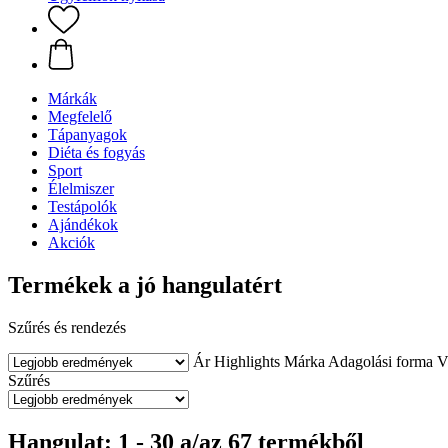
Márkák
Megfelelő
Tápanyagok
Diéta és fogyás
Sport
Élelmiszer
Testápolók
Ajándékok
Akciók
Termékek a jó hangulatért
Szűrés és rendezés
Ár
Highlights
Márka
Adagolási forma
V
Szűrés
Hangulat: 1 - 30 a/az 67 termékből