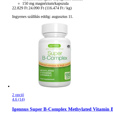
150 mg magnézium/kapszula
22.829 Ft
24.090 Ft
(116.474 Ft / kg)
Ingyenes szállítás eddig: augusztus 11.
2 opció
4.6 (14)
Igennus
Super B-​Complex Methylated Vitamin B,