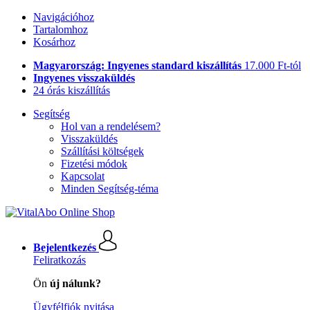
Navigációhoz
Tartalomhoz
Kosárhoz
Magyarország: Ingyenes standard kiszállítás
17.000 Ft-tól
Ingyenes visszaküldés
24 órás kiszállítás
Segítség
Hol van a rendelésem?
Visszaküldés
Szállítási költségek
Fizetési módok
Kapcsolat
Minden Segítség-téma
Bejelentkezés
Feliratkozás
Ön
új nálunk?
Ügyfélfiók nyitása