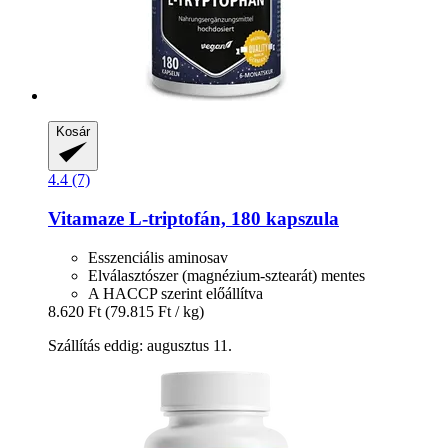
Kosár
4.4 (7)
Vitamaze
L-​triptofán, 180 kapszula
Esszenciális aminosav
Elválasztószer (magnézium-sztearát) mentes
A HACCP szerint előállítva
8.620 Ft
(79.815 Ft / kg)
Szállítás eddig: augusztus 11.