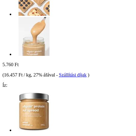
5.760 Ft
(
16.457 Ft / kg
, 27% áfával
-
Szállítási díjak
)
Íz: