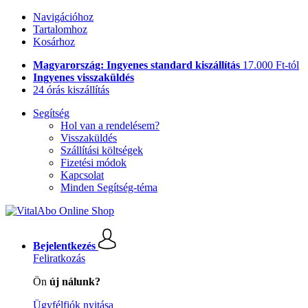
Navigációhoz
Tartalomhoz
Kosárhoz
Magyarország: Ingyenes standard kiszállítás
17.000 Ft-tól
Ingyenes visszaküldés
24 órás kiszállítás
Segítség
Hol van a rendelésem?
Visszaküldés
Szállítási költségek
Fizetési módok
Kapcsolat
Minden Segítség-téma
Bejelentkezés
Feliratkozás
Ön
új nálunk?
Ügyfélfiók nyitása