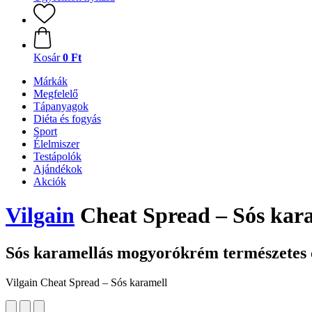
Kosár
0 Ft
Márkák
Megfelelő
Tápanyagok
Diéta és fogyás
Sport
Élelmiszer
Testápolók
Ajándékok
Akciók
Vilgain
Cheat Spread – Sós kara
Sós karamellás mogyorókrém természetes 
Vilgain Cheat Spread – Sós karamell