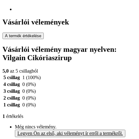
Vásárlói vélemények
A termék értékelése
Vásárlói vélemény magyar nyelven:
Vilgain Cikóriaszirup
5,0
az 5 csillagból
5 csillag
1
(100%)
4 csillag
0
(0%)
3 csillag
0
(0%)
2 csillag
0
(0%)
1 csillag
0
(0%)
1
értékelés
Még nincs vélemény.
Legyen Ön az első, aki véleményt ír erről a termékről.