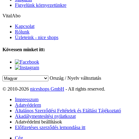
Figyelünk környezetünkre
VitalAbo
Kapcsolat
Rólunk
Üzleteink - nice shops
Kövessen minket itt:
Ország / Nyelv változtatás
© 2010-2026
niceshops GmbH
- All rights reserved.
Impresszum
Adatvédelem
Általános Szerződési Feltételek és Elállási Tájékoztató
Akadálymentesítési nyilatkozat
Adatvédelmi beállítások
Előfizetéses szerződés lemondása itt
Cég