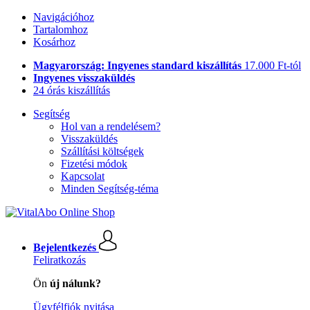
Navigációhoz
Tartalomhoz
Kosárhoz
Magyarország: Ingyenes standard kiszállítás
17.000 Ft-tól
Ingyenes visszaküldés
24 órás kiszállítás
Segítség
Hol van a rendelésem?
Visszaküldés
Szállítási költségek
Fizetési módok
Kapcsolat
Minden Segítség-téma
Bejelentkezés
Feliratkozás
Ön
új nálunk?
Ügyfélfiók nyitása