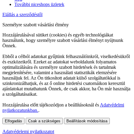
További niceshops üzletek
Elállás a szerződéstől
Személyre szabott vásárlási élmény
Hozzájárulásával sütiket (cookies) és egyéb technológiákat
használunk, hogy személyre szabott vásárlási élményt nyújtsunk
Önnek.
Ebből a célból adatokat gyűjtünk felhasználóinkról, viselkedésükről
és eszközeikről. Ezeket az adatokat weboldalunk folyamatos
optimalizálására és személyre szabott hirdetések és tartalmak
megjelenítésére, valamint a használati statisztikák elemzésére
használjuk fel. Az Ön titkosított adatait külső szolgáltatókkal is
szinkronizálhatjuk, és az ő online hirdetési csatornáikon keresztül
ajánlatokat mutathatunk Önnek, de csak akkor, ha Ön már használja
a szolgáltatásaikat.
Hozzájárulása előtt tájékozódjon a beállításoknál és
Adatvédelmi
nyilatkozatunkban.
.
Elfogadás
Csak a szükséges
Beállítások módosítása
Adatvédelemi nyilatkozatot