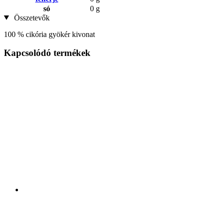
só
0 g
Összetevők
100 % cikória gyökér kivonat
Kapcsolódó termékek