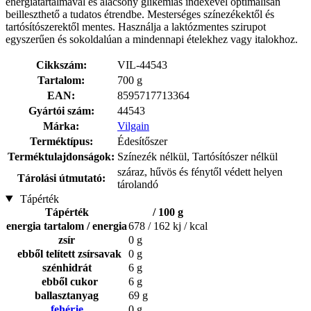
energiatartalmával és alacsony glikémiás indexével optimálisan
beilleszthető a tudatos étrendbe. Mesterséges színezékektől és
tartósítószerektől mentes. Használja a laktózmentes szirupot
egyszerűen és sokoldalúan a mindennapi ételekhez vagy italokhoz.
Cikkszám:
VIL-44543
Tartalom:
700 g
EAN:
8595717713364
Gyártói szám:
44543
Márka:
Vilgain
Terméktípus:
Édesítőszer
Terméktulajdonságok:
Színezék nélkül, Tartósítószer nélkül
száraz, hűvös és fénytől védett helyen
Tárolási útmutató:
tárolandó
Tápérték
Tápérték
/ 100 g
energia tartalom / energia
678 / 162 kj / kcal
zsír
0 g
ebből telített zsírsavak
0 g
szénhidrát
6 g
ebből cukor
6 g
ballasztanyag
69 g
fehérje
0 g