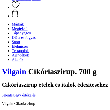
Márkák
Megfelelő
Tápanyagok
Diéta és fogyás
Sport
Élelmiszer
Testápolók
Ajándékok
Akciók
Vilgain
Cikóriaszirup, 700 g
Cikóriaszirup ételek és italok édesítéséhez
Jelenleg egy értékelés.
Vilgain Cikóriaszirup