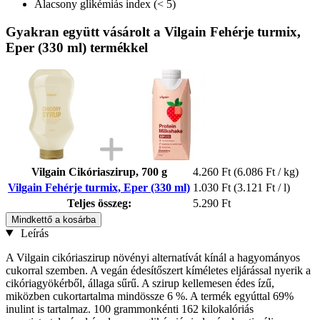
Alacsony glikémiás index (< 5)
Gyakran együtt vásárolt a Vilgain Fehérje turmix,
Eper (330 ml) termékkel
Vilgain Cikóriaszirup, 700 g
4.260 Ft
(6.086 Ft / kg)
Vilgain Fehérje turmix, Eper (330 ml)
1.030 Ft
(3.121 Ft / l)
Teljes összeg:
5.290 Ft
Mindkettő a kosárba
Leírás
A Vilgain cikóriaszirup növényi alternatívát kínál a hagyományos
cukorral szemben. A vegán édesítőszert kíméletes eljárással nyerik a
cikóriagyökérből, állaga sűrű. A szirup kellemesen édes ízű,
miközben cukortartalma mindössze 6 %. A termék egyúttal 69%
inulint is tartalmaz. 100 grammonkénti 162 kilokalóriás