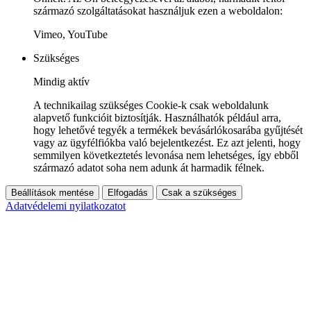
származó szolgáltatásokat használjuk ezen a weboldalon:
Vimeo, YouTube
Szükséges
Mindig aktív
A technikailag szükséges Cookie-k csak weboldalunk
alapvető funkcióit biztosítják. Használhatók például arra,
hogy lehetővé tegyék a termékek bevásárlókosarába gyűjtését
vagy az ügyfélfiókba való bejelentkezést. Ez azt jelenti, hogy
semmilyen következtetés levonása nem lehetséges, így ebből
származó adatot soha nem adunk át harmadik félnek.
Beállítások mentése
Elfogadás
Csak a szükséges
Adatvédelemi nyilatkozatot