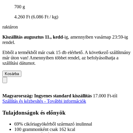
700 g
4.260 Ft
(6.086 Ft / kg)
raktáron
Kiszállítás augusztus 11., kedd
-ig, amennyiben
vasárnap 23:59-ig
rendel.
Ebből a termékből már csak 15 db elérhető. A következő szállítmány
már úton van! Amennyiben többet rendel, az befolyásolhatja a
szállítási dátumot.
Kosárba
Magyarország: Ingyenes standard kiszállítás
17.000 Ft-tól
Szállítás és kézbesítés - További információk
Tulajdonságok és előnyök
69% cikóriagyökérből származó inulinnal
100 grammonként csak 162 kcal