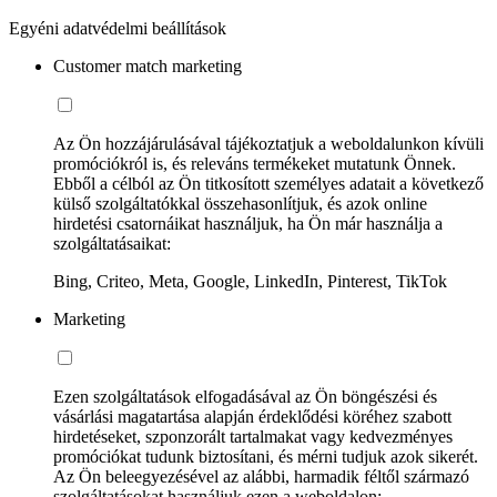
Egyéni adatvédelmi beállítások
Customer match marketing
Az Ön hozzájárulásával tájékoztatjuk a weboldalunkon kívüli
promóciókról is, és releváns termékeket mutatunk Önnek.
Ebből a célból az Ön titkosított személyes adatait a következő
külső szolgáltatókkal összehasonlítjuk, és azok online
hirdetési csatornáikat használjuk, ha Ön már használja a
szolgáltatásaikat:
Bing, Criteo, Meta, Google, LinkedIn, Pinterest, TikTok
Marketing
Ezen szolgáltatások elfogadásával az Ön böngészési és
vásárlási magatartása alapján érdeklődési köréhez szabott
hirdetéseket, szponzorált tartalmakat vagy kedvezményes
promóciókat tudunk biztosítani, és mérni tudjuk azok sikerét.
Az Ön beleegyezésével az alábbi, harmadik féltől származó
szolgáltatásokat használjuk ezen a weboldalon: