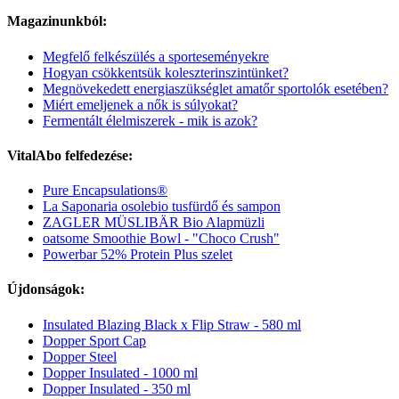
Magazinunkból:
Megfelő felkészülés a sporteseményekre
Hogyan csökkentsük koleszterinszintünket?
Megnövekedett energiaszükséglet amatőr sportolók esetében?
Miért emeljenek a nők is súlyokat?
Fermentált élelmiszerek - mik is azok?
VitalAbo felfedezése:
Pure Encapsulations®
La Saponaria osolebio tusfürdő és sampon
ZAGLER MÜSLIBÄR Bio Alapmüzli
oatsome Smoothie Bowl - "Choco Crush"
Powerbar 52% Protein Plus szelet
Újdonságok:
Insulated Blazing Black x Flip Straw - 580 ml
Dopper Sport Cap
Dopper Steel
Dopper Insulated - 1000 ml
Dopper Insulated - 350 ml