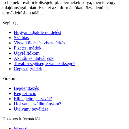
Lehetnek további költségek, pl. a termékek súlya, mérete vagy
tulajdonságai miatt. Ezeket az információkat közvetlenül a
termékleírásban találja.
Segítség
Hogyan adjak le rendelést
Szállítás
Visszaküldés és visszatérítés
Fizetési módok
Ügyfélfiókom
Akciók és utalványok
További segítségre van szüksége?
Céges ügyfelek
Fiókom
Bejelentkezés
Regisztráció
Elfelejtette jelszavát?
Hol van a szállítmányom?
Utalvány beváltása
Hasznos információk
Magazin