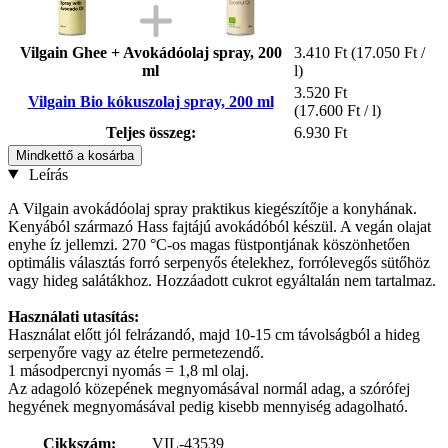
Vilgain Ghee + Avokádóolaj spray, 200
3.410 Ft
(17.050 Ft /
ml
l)
3.520 Ft
Vilgain Bio kókuszolaj spray, 200 ml
(17.600 Ft / l)
Teljes összeg:
6.930 Ft
Mindkettő a kosárba
Leírás
A Vilgain avokádóolaj spray praktikus kiegészítője a konyhának.
Kenyából származó Hass fajtájú avokádóból készül. A vegán olajat
enyhe íz jellemzi. 270 °C-os magas füstpontjának köszönhetően
optimális választás forró serpenyős ételekhez, forrólevegős sütőhöz
vagy hideg salátákhoz. Hozzáadott cukrot egyáltalán nem tartalmaz.
Használati utasítás:
Használat előtt jól felrázandó, majd 10-15 cm távolságból a hideg
serpenyőre vagy az ételre permetezendő.
1 másodpercnyi nyomás = 1,8 ml olaj.
Az adagoló közepének megnyomásával normál adag, a szórófej
hegyének megnyomásával pedig kisebb mennyiség adagolható.
Cikkszám:
VIL-43539