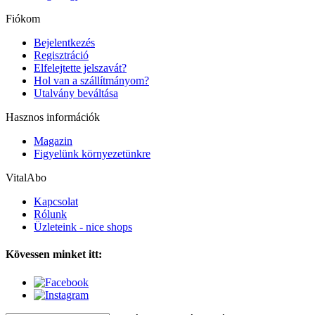
Fiókom
Bejelentkezés
Regisztráció
Elfelejtette jelszavát?
Hol van a szállítmányom?
Utalvány beváltása
Hasznos információk
Magazin
Figyelünk környezetünkre
VitalAbo
Kapcsolat
Rólunk
Üzleteink - nice shops
Kövessen minket itt: