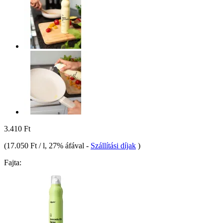
3.410 Ft
(
17.050 Ft / l
, 27% áfával
-
Szállítási díjak
)
Fajta: