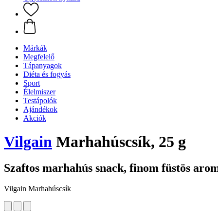
Márkák
Megfelelő
Tápanyagok
Diéta és fogyás
Sport
Élelmiszer
Testápolók
Ajándékok
Akciók
Vilgain
Marhahúscsík, 25 g
Szaftos marhahús snack, finom füstös aro
Vilgain Marhahúscsík