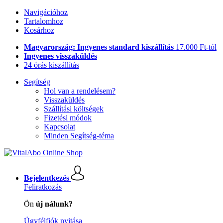
Navigációhoz
Tartalomhoz
Kosárhoz
Magyarország: Ingyenes standard kiszállítás
17.000 Ft-tól
Ingyenes visszaküldés
24 órás kiszállítás
Segítség
Hol van a rendelésem?
Visszaküldés
Szállítási költségek
Fizetési módok
Kapcsolat
Minden Segítség-téma
Bejelentkezés
Feliratkozás
Ön
új nálunk?
Ügyfélfiók nyitása