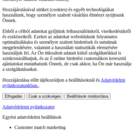
Hozzájárulásával sütiket (cookies) és egyéb technológiákat
használunk, hogy személyre szabott vásárlási élményt nyújtsunk
Önnek.
Ebből a célból adatokat gyűjtünk felhasználóinkról, viselkedésükről
és eszközeikről. Ezeket az adatokat weboldalunk folyamatos
optimalizálására és személyre szabott hirdetések és tartalmak
megjelenítésére, valamint a használati statisztikák elemzésére
használjuk fel. Az Ön titkosított adatait külső szolgáltatókkal is
szinkronizálhatjuk, és az ő online hirdetési csatornáikon keresztül
ajánlatokat mutathatunk Önnek, de csak akkor, ha Ön már használja
a szolgáltatásaikat.
Hozzájárulása előtt tájékozódjon a beállításoknál és
Adatvédelmi
nyilatkozatunkban.
.
Elfogadás
Csak a szükséges
Beállítások módosítása
Adatvédelemi nyilatkozatot
Egyéni adatvédelmi beállítások
Customer match marketing