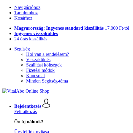
Navigációhoz
Tartalomhoz
Kosárhoz
Magyarország: Ingyenes standard kiszállítás
17.000 Ft-tól
Ingyenes visszaküldés
24 órás kiszállítás
Segítség
Hol van a rendelésem?
Visszaküldés
Szállítási költségek
Fizetési módok
Kapcsolat
Minden Segítség-téma
Bejelentkezés
Feliratkozás
Ön
új nálunk?
Ügyfélfiók nyitása