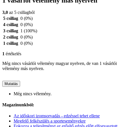
1 vásárlói vélemény más nyelven
3,0
az 5 csillagból
5 csillag
0
(0%)
4 csillag
0
(0%)
3 csillag
1
(100%)
2 csillag
0
(0%)
1 csillag
0
(0%)
1
értékelés
Még nincs vásárlói vélemény magyar nyelven, de van 1 vásárlói
vélemény más nyelven.
Mutatás
Még nincs vélemény.
Magazinunkból:
Az időskori izomsorvadás - edzéssel tehet ellene
Megfelő felkészülés a sporteseményekre
Fokozza a teljesítményt az erősítő edzés előtt elfogyasztott