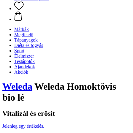
Márkák
Megfelelő
Tápanyagok
Diéta és fogyás
Sport
Élelmiszer
Testápolók
Ajándékok
Akciók
Weleda
Weleda Homoktövis
bio lé
Vitalizál és erősít
Jelenleg egy értékelés.