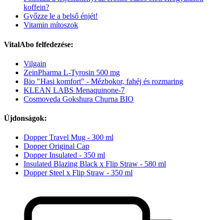
koffein?
Győzze le a belső énjét!
Vitamin mítoszok
VitalAbo felfedezése:
Vilgain
ZeinPharma L-Tyrosin 500 mg
Bio "Hasi komfort" - Mézbokor, fahéj és rozmaring
KLEAN LABS Menaquinone-7
Cosmoveda Gokshura Churna BIO
Újdonságok:
Dopper Travel Mug - 300 ml
Dopper Original Cap
Dopper Insulated - 350 ml
Insulated Blazing Black x Flip Straw - 580 ml
Dopper Steel x Flip Straw - 350 ml