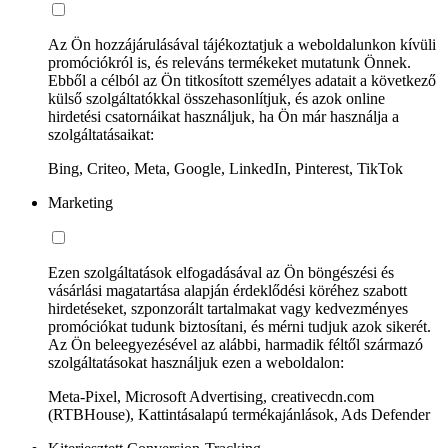
Az Ön hozzájárulásával tájékoztatjuk a weboldalunkon kívüli
promóciókról is, és releváns termékeket mutatunk Önnek.
Ebből a célból az Ön titkosított személyes adatait a következő
külső szolgáltatókkal összehasonlítjuk, és azok online
hirdetési csatornáikat használjuk, ha Ön már használja a
szolgáltatásaikat:
Bing, Criteo, Meta, Google, LinkedIn, Pinterest, TikTok
Marketing
Ezen szolgáltatások elfogadásával az Ön böngészési és
vásárlási magatartása alapján érdeklődési köréhez szabott
hirdetéseket, szponzorált tartalmakat vagy kedvezményes
promóciókat tudunk biztosítani, és mérni tudjuk azok sikerét.
Az Ön beleegyezésével az alábbi, harmadik féltől származó
szolgáltatásokat használjuk ezen a weboldalon:
Meta-Pixel, Microsoft Advertising, creativecdn.com
(RTBHouse), Kattintásalapú termékajánlások, Ads Defender