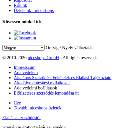
Kapcsolat
Rólunk
Üzleteink - nice shops
Kövessen minket itt:
Ország / Nyelv változtatás
© 2010-2026
niceshops GmbH
- All rights reserved.
Impresszum
Adatvédelem
Általános Szerződési Feltételek és Elállási Tájékoztató
Akadálymentesítési nyilatkozat
Adatvédelmi beállítások
Előfizetéses szerződés lemondása itt
Cég
További niceshops üzletek
Elállás a szerződéstől
Személyre szabott vásárlási élmény