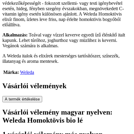
védekezőképességét - fokozott szellemi- vagy testi igénybevétel
esetén, hideg, fényben szegény évszakokban, megnövekedett C-
vitamin igény esetén különösen ajánlott. A Weleda Homoktövis
elixír finom, ízletes leve friss, nap érlelte homoktövis bogyóból
előállítva.
Alkalmazás:
Teával vagy vízzel keverve egyedi ízű élénkítő italt
kapunk. Lehet túróhoz, joghurthoz vagy müzlihez is keverni.
Vegánok számára is alkalmas.
A Weleda italok és elixírek mesterséges tartósítószer, színezék,
illatanyag és aroma mentesek.
Márka:
Weleda
Vásárlói vélemények
A termék értékelése
Vásárlói vélemény magyar nyelven:
Weleda Homoktövis bio lé