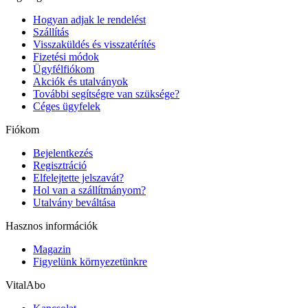
Hogyan adjak le rendelést
Szállítás
Visszaküldés és visszatérítés
Fizetési módok
Ügyfélfiókom
Akciók és utalványok
További segítségre van szüksége?
Céges ügyfelek
Fiókom
Bejelentkezés
Regisztráció
Elfelejtette jelszavát?
Hol van a szállítmányom?
Utalvány beváltása
Hasznos információk
Magazin
Figyelünk környezetünkre
VitalAbo