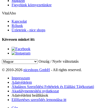
Magazin
Figyelünk környezetünkre
VitalAbo
Kapcsolat
Rólunk
Üzleteink - nice shops
Kövessen minket itt:
Ország / Nyelv változtatás
© 2010-2026
niceshops GmbH
- All rights reserved.
Impresszum
Adatvédelem
Általános Szerződési Feltételek és Elállási Tájékoztató
Akadálymentesítési nyilatkozat
Adatvédelmi beállítások
Előfizetéses szerződés lemondása itt
Cég