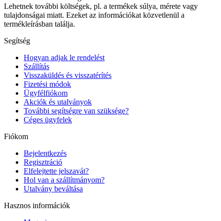
Lehetnek további költségek, pl. a termékek súlya, mérete vagy
tulajdonságai miatt. Ezeket az információkat közvetlenül a
termékleírásban találja.
Segítség
Hogyan adjak le rendelést
Szállítás
Visszaküldés és visszatérítés
Fizetési módok
Ügyfélfiókom
Akciók és utalványok
További segítségre van szüksége?
Céges ügyfelek
Fiókom
Bejelentkezés
Regisztráció
Elfelejtette jelszavát?
Hol van a szállítmányom?
Utalvány beváltása
Hasznos információk