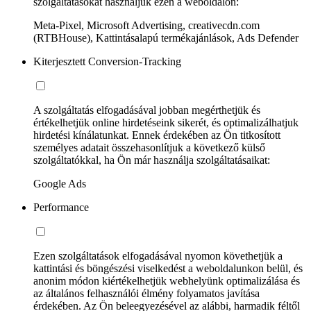
szolgáltatásokat használjuk ezen a weboldalon:
Meta-Pixel, Microsoft Advertising, creativecdn.com
(RTBHouse), Kattintásalapú termékajánlások, Ads Defender
Kiterjesztett Conversion-Tracking
A szolgáltatás elfogadásával jobban megérthetjük és
értékelhetjük online hirdetéseink sikerét, és optimalizálhatjuk
hirdetési kínálatunkat. Ennek érdekében az Ön titkosított
személyes adatait összehasonlítjuk a következő külső
szolgáltatókkal, ha Ön már használja szolgáltatásaikat:
Google Ads
Performance
Ezen szolgáltatások elfogadásával nyomon követhetjük a
kattintási és böngészési viselkedést a weboldalunkon belül, és
anonim módon kiértékelhetjük webhelyünk optimalizálása és
az általános felhasználói élmény folyamatos javítása
érdekében. Az Ön beleegyezésével az alábbi, harmadik féltől