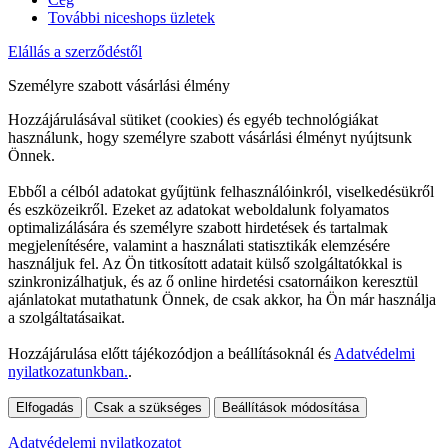
További niceshops üzletek
Elállás a szerződéstől
Személyre szabott vásárlási élmény
Hozzájárulásával sütiket (cookies) és egyéb technológiákat
használunk, hogy személyre szabott vásárlási élményt nyújtsunk
Önnek.
Ebből a célból adatokat gyűjtünk felhasználóinkról, viselkedésükről
és eszközeikről. Ezeket az adatokat weboldalunk folyamatos
optimalizálására és személyre szabott hirdetések és tartalmak
megjelenítésére, valamint a használati statisztikák elemzésére
használjuk fel. Az Ön titkosított adatait külső szolgáltatókkal is
szinkronizálhatjuk, és az ő online hirdetési csatornáikon keresztül
ajánlatokat mutathatunk Önnek, de csak akkor, ha Ön már használja
a szolgáltatásaikat.
Hozzájárulása előtt tájékozódjon a beállításoknál és
Adatvédelmi
nyilatkozatunkban.
.
Elfogadás
Csak a szükséges
Beállítások módosítása
Adatvédelemi nyilatkozatot