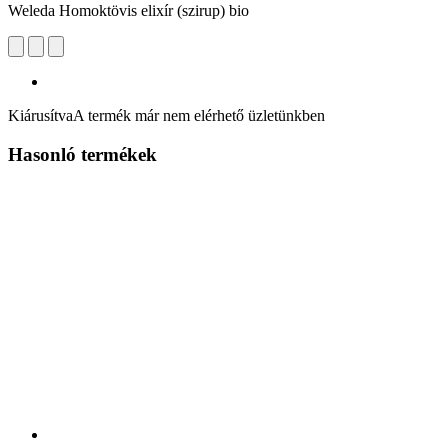
Weleda Homoktövis elixír (szirup) bio
Kiárusítva
A termék már nem elérhető üzletünkben
Hasonló termékek