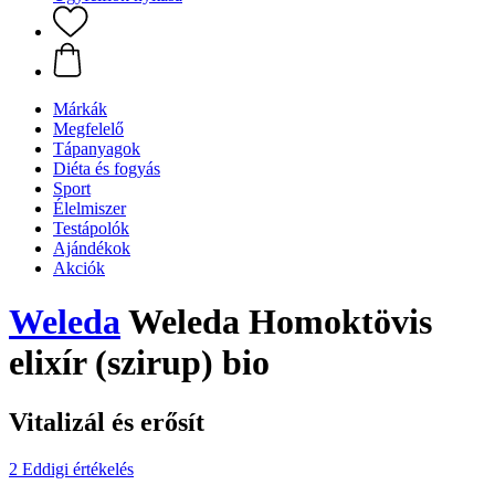
Márkák
Megfelelő
Tápanyagok
Diéta és fogyás
Sport
Élelmiszer
Testápolók
Ajándékok
Akciók
Weleda
Weleda Homoktövis
elixír (szirup) bio
Vitalizál és erősít
2 Eddigi értékelés