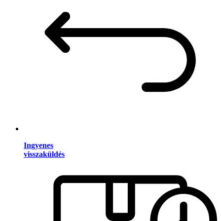
Ingyenes
visszaküldés