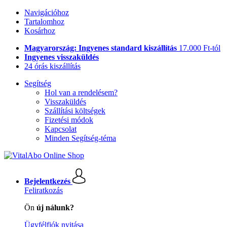
Navigációhoz
Tartalomhoz
Kosárhoz
Magyarország: Ingyenes standard kiszállítás
17.000 Ft-tól
Ingyenes visszaküldés
24 órás kiszállítás
Segítség
Hol van a rendelésem?
Visszaküldés
Szállítási költségek
Fizetési módok
Kapcsolat
Minden Segítség-téma
Bejelentkezés
Feliratkozás
Ön
új nálunk?
Ügyfélfiók nyitása