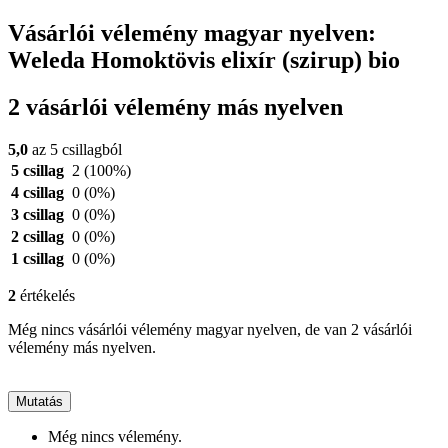
Vásárlói vélemény magyar nyelven:
Weleda Homoktövis elixír (szirup) bio
2 vásárlói vélemény más nyelven
5,0
az 5 csillagból
5 csillag
2
(100%)
4 csillag
0
(0%)
3 csillag
0
(0%)
2 csillag
0
(0%)
1 csillag
0
(0%)
2
értékelés
Még nincs vásárlói vélemény magyar nyelven, de van 2 vásárlói
vélemény más nyelven.
Mutatás
Még nincs vélemény.