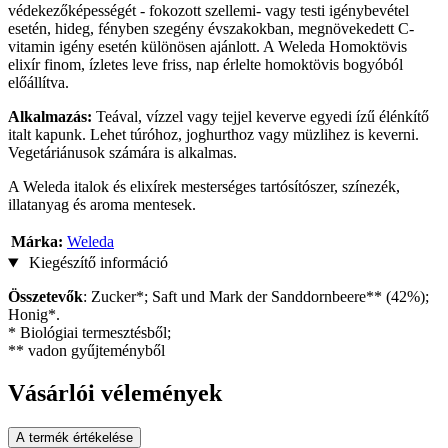
védekezőképességét - fokozott szellemi- vagy testi igénybevétel
esetén, hideg, fényben szegény évszakokban, megnövekedett C-
vitamin igény esetén különösen ajánlott. A Weleda Homoktövis
elixír finom, ízletes leve friss, nap érlelte homoktövis bogyóból
előállítva.
Alkalmazás:
Teával, vízzel vagy tejjel keverve egyedi ízű élénkítő
italt kapunk. Lehet túróhoz, joghurthoz vagy müzlihez is keverni.
Vegetáriánusok számára is alkalmas.
A Weleda italok és elixírek mesterséges tartósítószer, színezék,
illatanyag és aroma mentesek.
Márka:
Weleda
Kiegészítő információ
Összetevők
: Zucker*; Saft und Mark der Sanddornbeere** (42%);
Honig*.
* Biológiai termesztésből;
** vadon gyűjteményből
Vásárlói vélemények
A termék értékelése