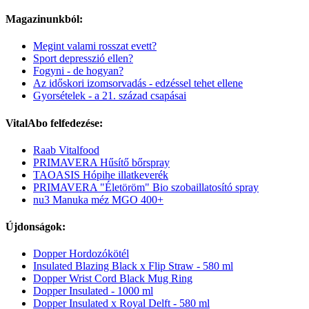
Magazinunkból:
Megint valami rosszat evett?
Sport depresszió ellen?
Fogyni - de hogyan?
Az időskori izomsorvadás - edzéssel tehet ellene
Gyorsételek - a 21. század csapásai
VitalAbo felfedezése:
Raab Vitalfood
PRIMAVERA Hűsítő bőrspray
TAOASIS Hópihe illatkeverék
PRIMAVERA "Életöröm" Bio szobaillatosító spray
nu3 Manuka méz MGO 400+
Újdonságok:
Dopper Hordozókötél
Insulated Blazing Black x Flip Straw - 580 ml
Dopper Wrist Cord Black Mug Ring
Dopper Insulated - 1000 ml
Dopper Insulated x Royal Delft - 580 ml