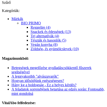
Szűrő
Kategóriák:
Márkák
BIO PRIMO
Reggelire (4)
Snackek és édességek (13)
Tej alternatívák (4)
Tészták és hasonlók (5)
Vegán konyha (8)
Zöldség- és gyümölcslevek (10)
Magazinunkból:
Betegségek megelőzése gyulladáscsökkentő fűszerek
segítségével
A leggyakoribb "alvászavarók"
Hogyan idősödjünk egészségesen?
Hány kg a boldogság - Ez a helyes kérdés?
A feladatok sorrendjének betartása az edzés során: Fontosabb,
mint gondolná
VitalAbo felfedezése: