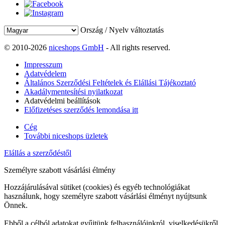
Ország / Nyelv változtatás
© 2010-2026
niceshops GmbH
- All rights reserved.
Impresszum
Adatvédelem
Általános Szerződési Feltételek és Elállási Tájékoztató
Akadálymentesítési nyilatkozat
Adatvédelmi beállítások
Előfizetéses szerződés lemondása itt
Cég
További niceshops üzletek
Elállás a szerződéstől
Személyre szabott vásárlási élmény
Hozzájárulásával sütiket (cookies) és egyéb technológiákat
használunk, hogy személyre szabott vásárlási élményt nyújtsunk
Önnek.
Ebből a célból adatokat gyűjtünk felhasználóinkról, viselkedésükről