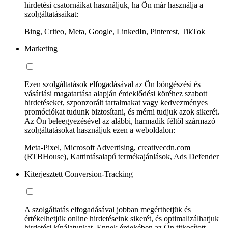
hirdetési csatornáikat használjuk, ha Ön már használja a
szolgáltatásaikat:
Bing, Criteo, Meta, Google, LinkedIn, Pinterest, TikTok
Marketing
Ezen szolgáltatások elfogadásával az Ön böngészési és
vásárlási magatartása alapján érdeklődési köréhez szabott
hirdetéseket, szponzorált tartalmakat vagy kedvezményes
promóciókat tudunk biztosítani, és mérni tudjuk azok sikerét.
Az Ön beleegyezésével az alábbi, harmadik féltől származó
szolgáltatásokat használjuk ezen a weboldalon:
Meta-Pixel, Microsoft Advertising, creativecdn.com
(RTBHouse), Kattintásalapú termékajánlások, Ads Defender
Kiterjesztett Conversion-Tracking
A szolgáltatás elfogadásával jobban megérthetjük és
értékelhetjük online hirdetéseink sikerét, és optimalizálhatjuk
hirdetési kínálatunkat. Ennek érdekében az Ön titkosított