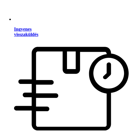
Ingyenes
visszaküldés