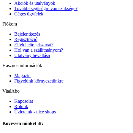
Akciók és utalványok
További segítségre van szüksége?
Céges ügyfelek
Fiókom
Bejelentkezés
Regisztráció
Elfelejtette jelszavát?
Hol van a szállítmányom?
Utalvány beváltása
Hasznos információk
Magazin
Figyelünk környezetünkre
VitalAbo
Kapcsolat
Rólunk
Üzleteink - nice shops
Kövessen minket itt: