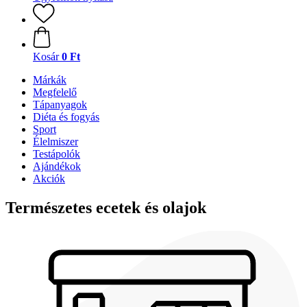
Kosár
0 Ft
Márkák
Megfelelő
Tápanyagok
Diéta és fogyás
Sport
Élelmiszer
Testápolók
Ajándékok
Akciók
Természetes ecetek és olajok