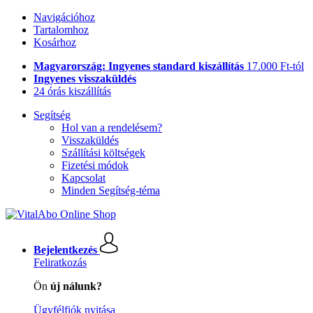
Navigációhoz
Tartalomhoz
Kosárhoz
Magyarország: Ingyenes standard kiszállítás
17.000 Ft-tól
Ingyenes visszaküldés
24 órás kiszállítás
Segítség
Hol van a rendelésem?
Visszaküldés
Szállítási költségek
Fizetési módok
Kapcsolat
Minden Segítség-téma
Bejelentkezés
Feliratkozás
Ön
új nálunk?
Ügyfélfiók nyitása