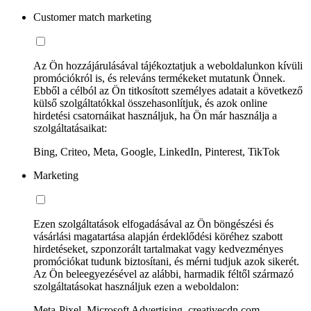
Customer match marketing
Az Ön hozzájárulásával tájékoztatjuk a weboldalunkon kívüli
promóciókról is, és releváns termékeket mutatunk Önnek.
Ebből a célból az Ön titkosított személyes adatait a következő
külső szolgáltatókkal összehasonlítjuk, és azok online
hirdetési csatornáikat használjuk, ha Ön már használja a
szolgáltatásaikat:
Bing, Criteo, Meta, Google, LinkedIn, Pinterest, TikTok
Marketing
Ezen szolgáltatások elfogadásával az Ön böngészési és
vásárlási magatartása alapján érdeklődési köréhez szabott
hirdetéseket, szponzorált tartalmakat vagy kedvezményes
promóciókat tudunk biztosítani, és mérni tudjuk azok sikerét.
Az Ön beleegyezésével az alábbi, harmadik féltől származó
szolgáltatásokat használjuk ezen a weboldalon:
Meta-Pixel, Microsoft Advertising, creativecdn.com