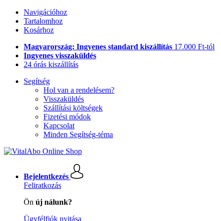
Navigációhoz
Tartalomhoz
Kosárhoz
Magyarország: Ingyenes standard kiszállítás
17.000 Ft-tól
Ingyenes visszaküldés
24 órás kiszállítás
Segítség
Hol van a rendelésem?
Visszaküldés
Szállítási költségek
Fizetési módok
Kapcsolat
Minden Segítség-téma
Bejelentkezés
Feliratkozás
Ön
új nálunk?
Ügyfélfiók nyitása