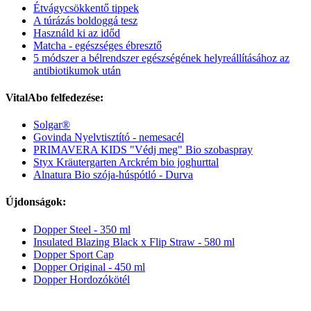
Étvágycsökkentő tippek
A túrázás boldoggá tesz
Használd ki az időd
Matcha - egészséges ébresztő
5 módszer a bélrendszer egészségének helyreállításához az
antibiotikumok után
VitalAbo felfedezése:
Solgar®
Govinda Nyelvtisztító - nemesacél
PRIMAVERA KIDS "Védj meg" Bio szobaspray
Styx Kräutergarten Arckrém bio joghurttal
Alnatura Bio szója-húspótló - Durva
Újdonságok:
Dopper Steel - 350 ml
Insulated Blazing Black x Flip Straw - 580 ml
Dopper Sport Cap
Dopper Original - 450 ml
Dopper Hordozókötél