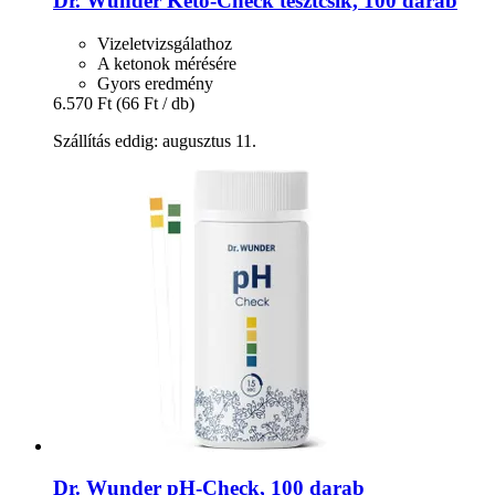
Dr. Wunder
Keto-​Check tesztcsík, 100 darab
Vizeletvizsgálathoz
A ketonok mérésére
Gyors eredmény
6.570 Ft
(66 Ft / db)
Szállítás eddig: augusztus 11.
Dr. Wunder
pH-​Check, 100 darab