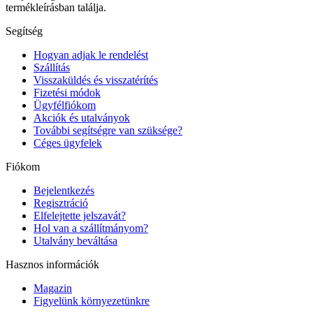
termékleírásban találja.
Segítség
Hogyan adjak le rendelést
Szállítás
Visszaküldés és visszatérítés
Fizetési módok
Ügyfélfiókom
Akciók és utalványok
További segítségre van szüksége?
Céges ügyfelek
Fiókom
Bejelentkezés
Regisztráció
Elfelejtette jelszavát?
Hol van a szállítmányom?
Utalvány beváltása
Hasznos információk
Magazin
Figyelünk környezetünkre