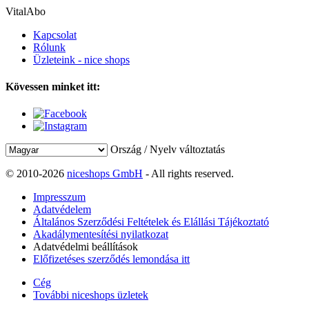
VitalAbo
Kapcsolat
Rólunk
Üzleteink - nice shops
Kövessen minket itt:
Ország / Nyelv változtatás
© 2010-2026
niceshops GmbH
- All rights reserved.
Impresszum
Adatvédelem
Általános Szerződési Feltételek és Elállási Tájékoztató
Akadálymentesítési nyilatkozat
Adatvédelmi beállítások
Előfizetéses szerződés lemondása itt
Cég
További niceshops üzletek