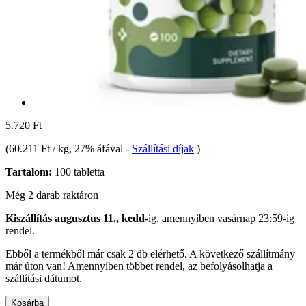
5.720 Ft
(
60.211 Ft / kg
, 27% áfával
-
Szállítási díjak
)
Tartalom:
100 tabletta
Még 2 darab raktáron
Kiszállítás augusztus 11., kedd
-ig, amennyiben
vasárnap 23:59-ig
rendel.
Ebből a termékből már csak 2 db elérhető. A következő szállítmány
már úton van! Amennyiben többet rendel, az befolyásolhatja a
szállítási dátumot.
Kosárba