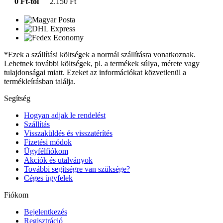
0 Ft-tól
2.150 Ft
*Ezek a szállítási költségek a normál szállításra vonatkoznak.
Lehetnek további költségek, pl. a termékek súlya, mérete vagy
tulajdonságai miatt. Ezeket az információkat közvetlenül a
termékleírásban találja.
Segítség
Hogyan adjak le rendelést
Szállítás
Visszaküldés és visszatérítés
Fizetési módok
Ügyfélfiókom
Akciók és utalványok
További segítségre van szüksége?
Céges ügyfelek
Fiókom
Bejelentkezés
Regisztráció