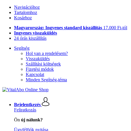
Navigációhoz
Tartalomhoz
Kosárhoz
Magyarország: Ingyenes standard kiszállítás
17.000 Ft-tól
Ingyenes visszaküldés
24 órás kiszállítás
Segítség
Hol van a rendelésem?
Visszaküldés
Szállítási költségek
Fizetési módok
Kapcsolat
Minden Segítség-téma
Bejelentkezés
Feliratkozás
Ön
új nálunk?
Ügyfélfiók nyitása