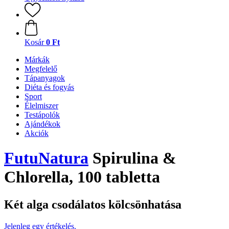
Kosár
0 Ft
Márkák
Megfelelő
Tápanyagok
Diéta és fogyás
Sport
Élelmiszer
Testápolók
Ajándékok
Akciók
FutuNatura
Spirulina &
Chlorella, 100 tabletta
Két alga csodálatos kölcsönhatása
Jelenleg egy értékelés.