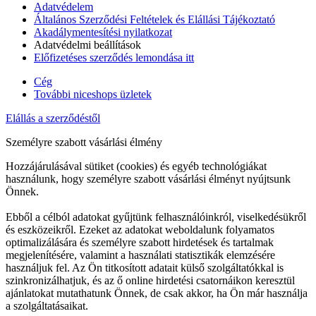
Adatvédelem
Általános Szerződési Feltételek és Elállási Tájékoztató
Akadálymentesítési nyilatkozat
Adatvédelmi beállítások
Előfizetéses szerződés lemondása itt
Cég
További niceshops üzletek
Elállás a szerződéstől
Személyre szabott vásárlási élmény
Hozzájárulásával sütiket (cookies) és egyéb technológiákat
használunk, hogy személyre szabott vásárlási élményt nyújtsunk
Önnek.
Ebből a célból adatokat gyűjtünk felhasználóinkról, viselkedésükről
és eszközeikről. Ezeket az adatokat weboldalunk folyamatos
optimalizálására és személyre szabott hirdetések és tartalmak
megjelenítésére, valamint a használati statisztikák elemzésére
használjuk fel. Az Ön titkosított adatait külső szolgáltatókkal is
szinkronizálhatjuk, és az ő online hirdetési csatornáikon keresztül
ajánlatokat mutathatunk Önnek, de csak akkor, ha Ön már használja
a szolgáltatásaikat.