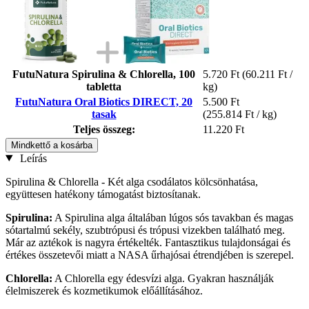
FutuNatura Spirulina & Chlorella, 100
5.720 Ft
(60.211 Ft /
tabletta
kg)
FutuNatura Oral Biotics DIRECT, 20
5.500 Ft
tasak
(255.814 Ft / kg)
Teljes összeg:
11.220 Ft
Mindkettő a kosárba
Leírás
Spirulina & Chlorella - Két alga csodálatos kölcsönhatása,
együttesen hatékony támogatást biztosítanak.
Spirulina:
A Spirulina alga általában lúgos sós tavakban és magas
sótartalmú sekély, szubtrópusi és trópusi vizekben található meg.
Már az aztékok is nagyra értékelték. Fantasztikus tulajdonságai és
értékes összetevői miatt a NASA űrhajósai étrendjében is szerepel.
Chlorella:
A Chlorella egy édesvízi alga. Gyakran használják
élelmiszerek és kozmetikumok előállításához.