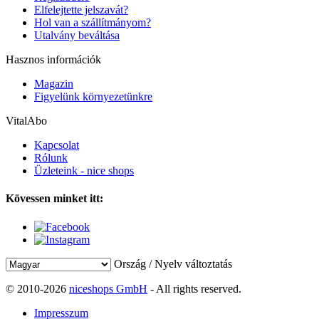
Elfelejtette jelszavát?
Hol van a szállítmányom?
Utalvány beváltása
Hasznos információk
Magazin
Figyelünk környezetünkre
VitalAbo
Kapcsolat
Rólunk
Üzleteink - nice shops
Kövessen minket itt:
Ország / Nyelv változtatás
© 2010-2026
niceshops GmbH
- All rights reserved.
Impresszum