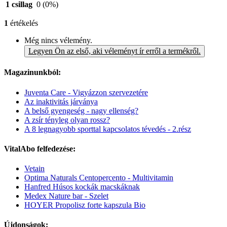
1 csillag
0
(0%)
1
értékelés
Még nincs vélemény.
Legyen Ön az első, aki véleményt ír erről a termékről.
Magazinunkból:
Juventa Care - Vigyázzon szervezetére
Az inaktivitás járványa
A belső gyengeség - nagy ellenség?
A zsír tényleg olyan rossz?
A 8 legnagyobb sporttal kapcsolatos tévedés - 2.rész
VitalAbo felfedezése:
Vetain
Optima Naturals Centopercento - Multivitamin
Hanfred Húsos kockák macskáknak
Medex Nature bar - Szelet
HOYER Propolisz forte kapszula Bio
Újdonságok: