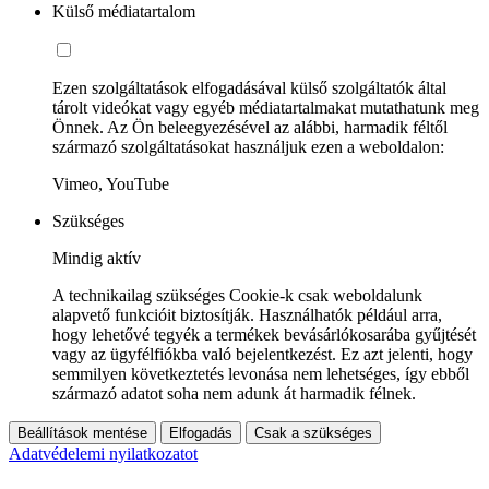
Külső médiatartalom
Ezen szolgáltatások elfogadásával külső szolgáltatók által
tárolt videókat vagy egyéb médiatartalmakat mutathatunk meg
Önnek. Az Ön beleegyezésével az alábbi, harmadik féltől
származó szolgáltatásokat használjuk ezen a weboldalon:
Vimeo, YouTube
Szükséges
Mindig aktív
A technikailag szükséges Cookie-k csak weboldalunk
alapvető funkcióit biztosítják. Használhatók például arra,
hogy lehetővé tegyék a termékek bevásárlókosarába gyűjtését
vagy az ügyfélfiókba való bejelentkezést. Ez azt jelenti, hogy
semmilyen következtetés levonása nem lehetséges, így ebből
származó adatot soha nem adunk át harmadik félnek.
Beállítások mentése
Elfogadás
Csak a szükséges
Adatvédelemi nyilatkozatot