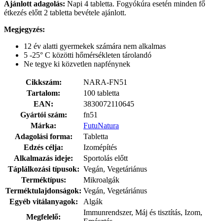
Ajánlott adagolás:
Napi 4 tabletta. Fogyókúra esetén minden fő
étkezés előtt 2 tabletta bevétele ajánlott.
Megjegyzés:
12 év alatti gyermekek számára nem alkalmas
5 -25° C közötti hőmérsékleten tárolandó
Ne tegye ki közvetlen napfénynek
Cikkszám:
NARA-FN51
Tartalom:
100 tabletta
EAN:
3830072110645
Gyártói szám:
fn51
Márka:
FutuNatura
Adagolási forma:
Tabletta
Edzés célja:
Izomépítés
Alkalmazás ideje:
Sportolás előtt
Táplálkozási típusok:
Vegán, Vegetáriánus
Terméktípus:
Mikroalgák
Terméktulajdonságok:
Vegán, Vegetáriánus
Egyéb vitálanyagok:
Algák
Immunrendszer, Máj és tisztítás, Izom,
Megfelelő: