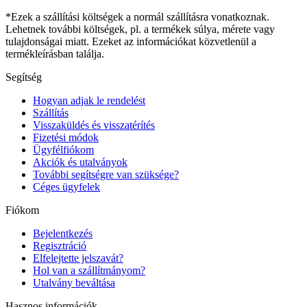
*Ezek a szállítási költségek a normál szállításra vonatkoznak.
Lehetnek további költségek, pl. a termékek súlya, mérete vagy
tulajdonságai miatt. Ezeket az információkat közvetlenül a
termékleírásban találja.
Segítség
Hogyan adjak le rendelést
Szállítás
Visszaküldés és visszatérítés
Fizetési módok
Ügyfélfiókom
Akciók és utalványok
További segítségre van szüksége?
Céges ügyfelek
Fiókom
Bejelentkezés
Regisztráció
Elfelejtette jelszavát?
Hol van a szállítmányom?
Utalvány beváltása
Hasznos információk