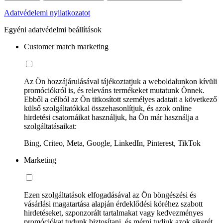
Adatvédelemi nyilatkozatot
Egyéni adatvédelmi beállítások
Customer match marketing
Az Ön hozzájárulásával tájékoztatjuk a weboldalunkon kívüli
promóciókról is, és releváns termékeket mutatunk Önnek.
Ebből a célból az Ön titkosított személyes adatait a következő
külső szolgáltatókkal összehasonlítjuk, és azok online
hirdetési csatornáikat használjuk, ha Ön már használja a
szolgáltatásaikat:
Bing, Criteo, Meta, Google, LinkedIn, Pinterest, TikTok
Marketing
Ezen szolgáltatások elfogadásával az Ön böngészési és
vásárlási magatartása alapján érdeklődési köréhez szabott
hirdetéseket, szponzorált tartalmakat vagy kedvezményes
promóciókat tudunk biztosítani, és mérni tudjuk azok sikerét.