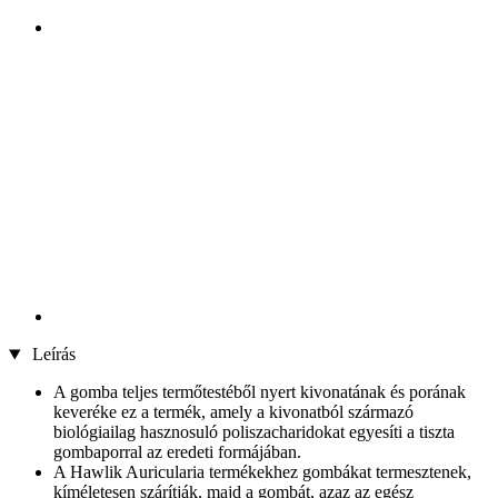
Leírás
A gomba teljes termőtestéből nyert kivonatának és porának
keveréke ez a termék, amely a kivonatból származó
biológiailag hasznosuló poliszacharidokat egyesíti a tiszta
gombaporral az eredeti formájában.
A Hawlik Auricularia termékekhez gombákat termesztenek,
kíméletesen szárítják, majd a gombát, azaz az egész