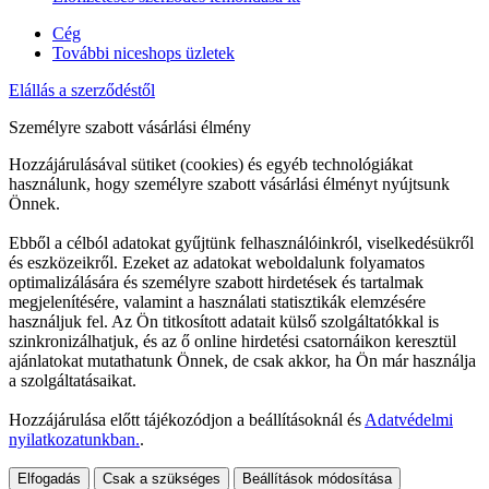
Cég
További niceshops üzletek
Elállás a szerződéstől
Személyre szabott vásárlási élmény
Hozzájárulásával sütiket (cookies) és egyéb technológiákat
használunk, hogy személyre szabott vásárlási élményt nyújtsunk
Önnek.
Ebből a célból adatokat gyűjtünk felhasználóinkról, viselkedésükről
és eszközeikről. Ezeket az adatokat weboldalunk folyamatos
optimalizálására és személyre szabott hirdetések és tartalmak
megjelenítésére, valamint a használati statisztikák elemzésére
használjuk fel. Az Ön titkosított adatait külső szolgáltatókkal is
szinkronizálhatjuk, és az ő online hirdetési csatornáikon keresztül
ajánlatokat mutathatunk Önnek, de csak akkor, ha Ön már használja
a szolgáltatásaikat.
Hozzájárulása előtt tájékozódjon a beállításoknál és
Adatvédelmi
nyilatkozatunkban.
.
Elfogadás
Csak a szükséges
Beállítások módosítása