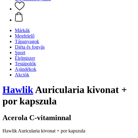
Márkák
Megfelelő
Tápanyagok
Diéta és fogyás
Sport
Élelmiszer
Testápolók
Ajándékok
Akciók
Hawlik
Auricularia kivonat +
por kapszula
Acerola C-vitaminnal
Hawlik Auricularia kivonat + por kapszula