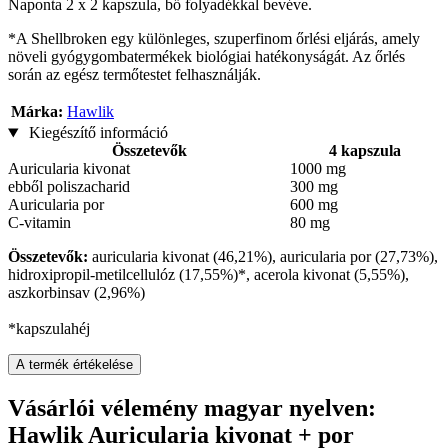
Naponta 2 x 2 kapszula, bő folyadékkal bevéve.
*A Shellbroken egy különleges, szuperfinom őrlési eljárás, amely
növeli gyógygombatermékek biológiai hatékonyságát. Az őrlés
során az egész termőtestet felhasználják.
Márka:
Hawlik
Kiegészítő információ
Összetevők
4 kapszula
Auricularia kivonat
1000 mg
ebből poliszacharid
300 mg
Auricularia por
600 mg
C-vitamin
80 mg
Összetevők:
auricularia kivonat (46,21%), auricularia por (27,73%),
hidroxipropil-metilcellulóz (17,55%)*, acerola kivonat (5,55%),
aszkorbinsav (2,96%)
*kapszulahéj
A termék értékelése
Vásárlói vélemény magyar nyelven:
Hawlik Auricularia kivonat + por