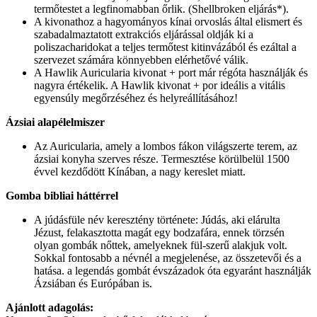
termőtestet a legfinomabban őrlik. (Shellbroken eljárás*).
A kivonathoz a hagyományos kínai orvoslás által elismert és
szabadalmaztatott extrakciós eljárással oldják ki a
poliszacharidokat a teljes termőtest kitinvázából és ezáltal a
szervezet számára könnyebben elérhetővé válik.
A Hawlik Auricularia kivonat + port már régóta használják és
nagyra értékelik. A Hawlik kivonat + por ideális a vitális
egyensúly megőrzéséhez és helyreállításához!
Ázsiai alapélelmiszer
Az Auricularia, amely a lombos fákon világszerte terem, az
ázsiai konyha szerves része. Termesztése körülbelül 1500
évvel kezdődött Kínában, a nagy kereslet miatt.
Gomba bibliai háttérrel
A júdásfüle név keresztény története: Júdás, aki elárulta
Jézust, felakasztotta magát egy bodzafára, ennek törzsén
olyan gombák nőttek, amelyeknek fül-szerű alakjuk volt.
Sokkal fontosabb a névnél a megjelenése, az összetevői és a
hatása. a legendás gombát évszázadok óta egyaránt használják
Ázsiában és Európában is.
Ajánlott adagolás: