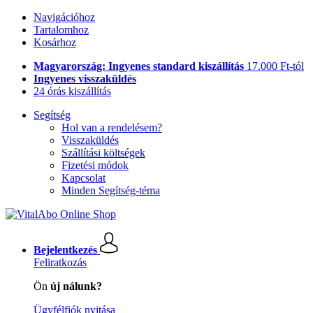
Navigációhoz
Tartalomhoz
Kosárhoz
Magyarország: Ingyenes standard kiszállítás
17.000 Ft-tól
Ingyenes visszaküldés
24 órás kiszállítás
Segítség
Hol van a rendelésem?
Visszaküldés
Szállítási költségek
Fizetési módok
Kapcsolat
Minden Segítség-téma
Bejelentkezés
Feliratkozás
Ön
új nálunk?
Ügyfélfiók nyitása