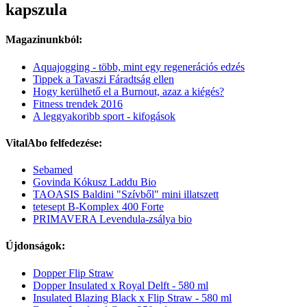
kapszula
Magazinunkból:
Aquajogging - több, mint egy regenerációs edzés
Tippek a Tavaszi Fáradtság ellen
Hogy kerülhető el a Burnout, azaz a kiégés?
Fitness trendek 2016
A leggyakoribb sport - kifogások
VitalAbo felfedezése:
Sebamed
Govinda Kókusz Laddu Bio
TAOASIS Baldini "Szívből" mini illatszett
tetesept B-Komplex 400 Forte
PRIMAVERA Levendula-zsálya bio
Újdonságok:
Dopper Flip Straw
Dopper Insulated x Royal Delft - 580 ml
Insulated Blazing Black x Flip Straw - 580 ml