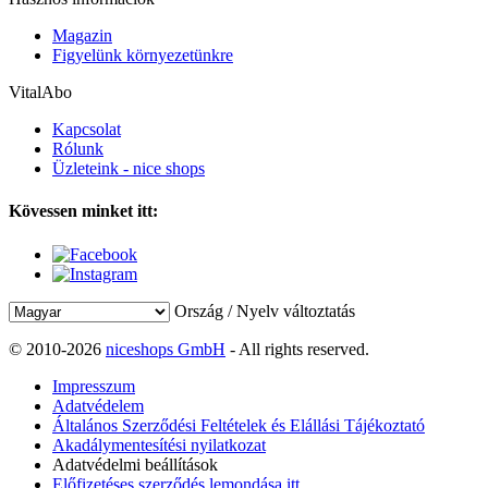
Magazin
Figyelünk környezetünkre
VitalAbo
Kapcsolat
Rólunk
Üzleteink - nice shops
Kövessen minket itt:
Ország / Nyelv változtatás
© 2010-2026
niceshops GmbH
- All rights reserved.
Impresszum
Adatvédelem
Általános Szerződési Feltételek és Elállási Tájékoztató
Akadálymentesítési nyilatkozat
Adatvédelmi beállítások
Előfizetéses szerződés lemondása itt