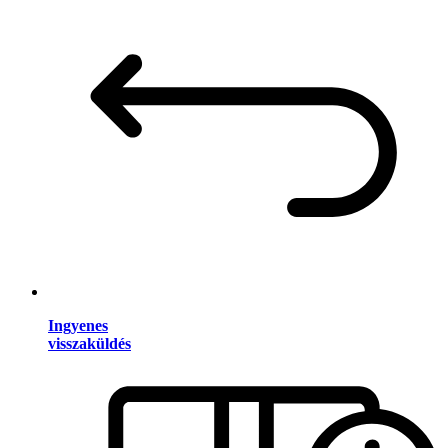
Ingyenes
visszaküldés