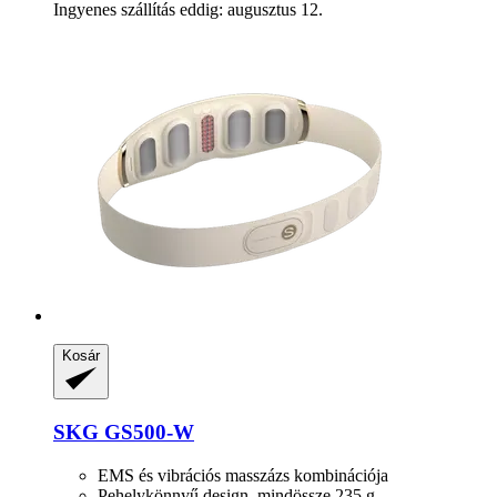
Ingyenes szállítás eddig: augusztus 12.
Kosár
SKG
GS500-​W
EMS és vibrációs masszázs kombinációja
Pehelykönnyű design, mindössze 235 g