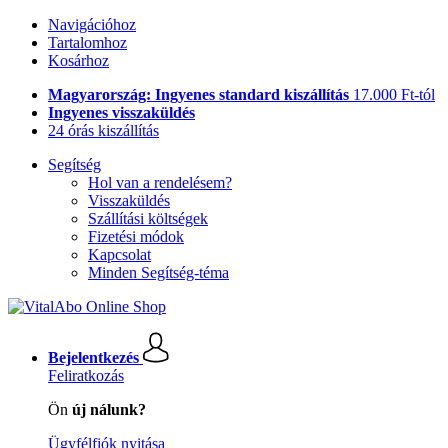
Navigációhoz
Tartalomhoz
Kosárhoz
Magyarország: Ingyenes standard kiszállítás
17.000 Ft-tól
Ingyenes visszaküldés
24 órás kiszállítás
Segítség
Hol van a rendelésem?
Visszaküldés
Szállítási költségek
Fizetési módok
Kapcsolat
Minden Segítség-téma
Bejelentkezés
Feliratkozás
Ön
új nálunk?
Ügyfélfiók nyitása