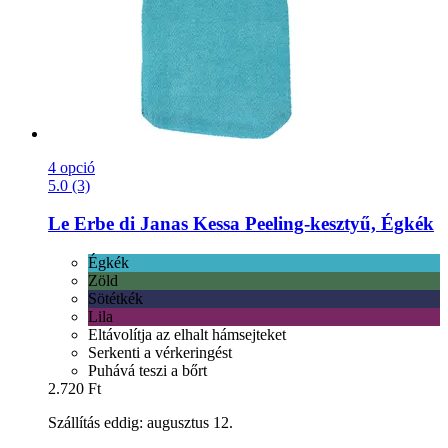
4 opció
5.0 (3)
Le Erbe di Janas
Kessa Peeling-​kesztyű, Égkék
Égkék
Zöld
Sötétkék
Lila
Eltávolítja az elhalt hámsejteket
Serkenti a vérkeringést
Puhává teszi a bőrt
2.720 Ft
Szállítás eddig: augusztus 12.