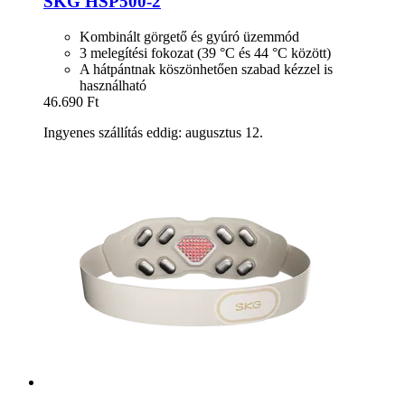
SKG
HSP500-​2
Kombinált görgető és gyúró üzemmód
3 melegítési fokozat (39 °C és 44 °C között)
A hátpántnak köszönhetően szabad kézzel is
használható
46.690 Ft
Ingyenes szállítás eddig: augusztus 12.