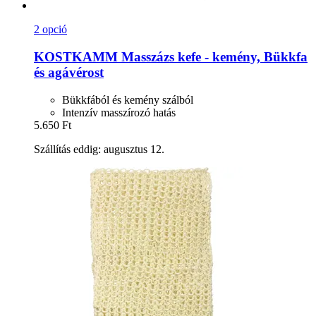
2 opció
KOSTKAMM
Masszázs kefe -​ kemény, Bükkfa
és agávérost
Bükkfából és kemény szálból
Intenzív masszírozó hatás
5.650 Ft
Szállítás eddig: augusztus 12.