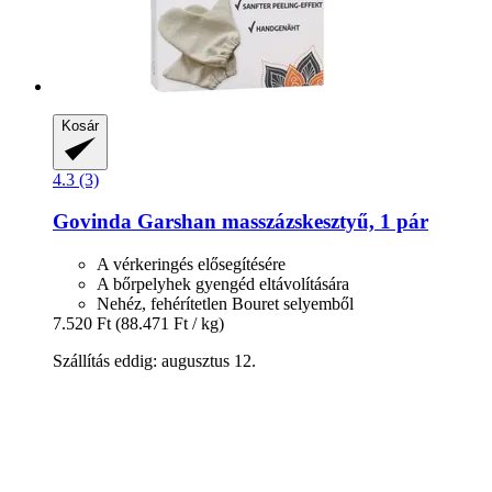
Kosár
4.3 (3)
Govinda
Garshan masszázskesztyű, 1 pár
A vérkeringés elősegítésére
A bőrpelyhek gyengéd eltávolítására
Nehéz, fehérítetlen Bouret selyemből
7.520 Ft
(88.471 Ft / kg)
Szállítás eddig: augusztus 12.