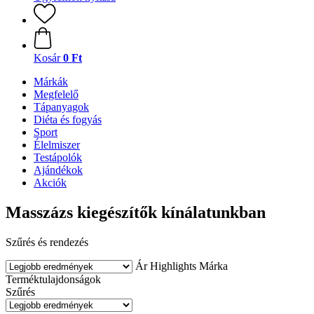
Kosár
0 Ft
Márkák
Megfelelő
Tápanyagok
Diéta és fogyás
Sport
Élelmiszer
Testápolók
Ajándékok
Akciók
Masszázs kiegészítők kínálatunkban
Szűrés és rendezés
Ár
Highlights
Márka
Terméktulajdonságok
Szűrés