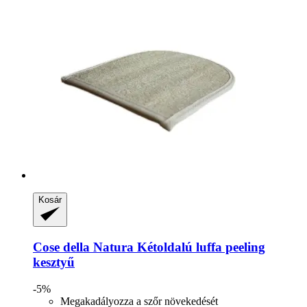
Kosár
Cose della Natura
Kétoldalú luffa peeling
kesztyű
-5%
Megakadályozza a szőr növekedését