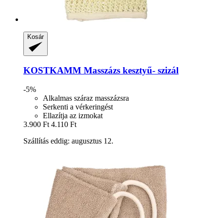
Kosár
KOSTKAMM
Masszázs kesztyű-​ szizál
-5%
Alkalmas száraz masszázsra
Serkenti a vérkeringést
Ellazítja az izmokat
3.900 Ft
4.110 Ft
Szállítás eddig: augusztus 12.