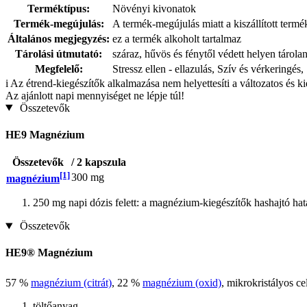
Terméktípus:
Növényi kivonatok
Termék-megújulás:
A termék-megújulás miatt a kiszállított term
Általános megjegyzés:
ez a termék alkoholt tartalmaz
Tárolási útmutató:
száraz, hűvös és fénytől védett helyen tárola
Megfelelő:
Stressz ellen - ellazulás, Szív és vérkeringés,
i
Az étrend-kiegészítők alkalmazása nem helyettesíti a változatos és k
Az ajánlott napi mennyiséget ne lépje túl!
Összetevők
HE9 Magnézium
Összetevők
/ 2 kapszula
[1]
300 mg
magnézium
250 mg napi dózis felett: a magnézium-kiegészítők hashajtó ha
Összetevők
HE9® Magnézium
57 %
magnézium (citrát)
, 22 %
magnézium (oxid)
, mikrokristályos ce
töltőanyag