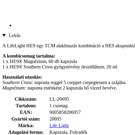
Leírás
A LifeLight HE9 egy TCM alaklmazás kombináció a HE9 akupunktúr
A kombicsomag tartalma:
1 x HE9® Magnézium, 60 db kapszula
1 x HE9® Southern Cross gyógynövény desztillátum, 20 ml
Használati utasítás:
Southern Cross:
naponta reggel 5 cseppet csepegtessen a szájába.
Magnézium:
naponta esténként 2 kapszula bő vízzel bevéve.
Cikkszám:
LL-20695
Tartalom:
1 csomag
EAN:
9005858206957
Gyártói szám:
20695
Márka:
Life Light
Adagolási forma:
Kapszula, Folyadék