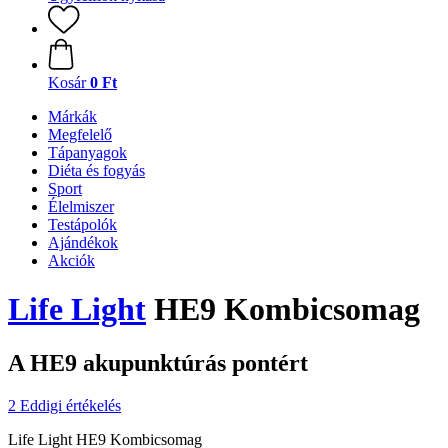
Kosár
0 Ft
Márkák
Megfelelő
Tápanyagok
Diéta és fogyás
Sport
Élelmiszer
Testápolók
Ajándékok
Akciók
Life Light
HE9 Kombicsomag
A HE9 akupunktúrás pontért
2 Eddigi értékelés
Life Light HE9 Kombicsomag