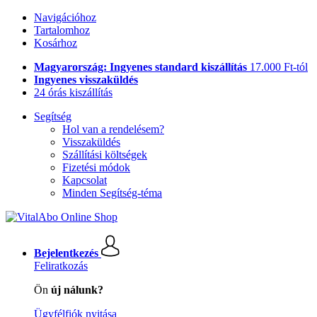
Navigációhoz
Tartalomhoz
Kosárhoz
Magyarország: Ingyenes standard kiszállítás
17.000 Ft-tól
Ingyenes visszaküldés
24 órás kiszállítás
Segítség
Hol van a rendelésem?
Visszaküldés
Szállítási költségek
Fizetési módok
Kapcsolat
Minden Segítség-téma
Bejelentkezés
Feliratkozás
Ön
új nálunk?
Ügyfélfiók nyitása