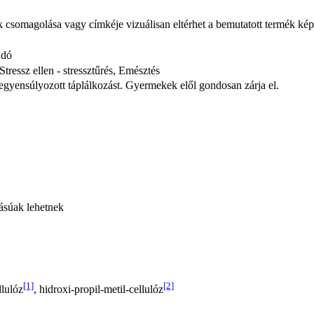
ék csomagolása vagy címkéje vizuálisan eltérhet a bemutatott termék kép
ndó
 Stressz ellen - stressztűrés, Emésztés
iegyensúlyozott táplálkozást. Gyermekek elől gondosan zárja el.
tásúak lehetnek
[1]
[2]
llulóz
, hidroxi-propil-metil-cellulóz