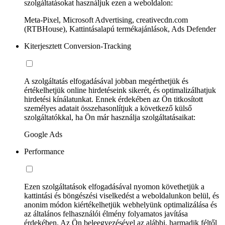
szolgáltatásokat használjuk ezen a weboldalon:
Meta-Pixel, Microsoft Advertising, creativecdn.com
(RTBHouse), Kattintásalapú termékajánlások, Ads Defender
Kiterjesztett Conversion-Tracking
A szolgáltatás elfogadásával jobban megérthetjük és
értékelhetjük online hirdetéseink sikerét, és optimalizálhatjuk
hirdetési kínálatunkat. Ennek érdekében az Ön titkosított
személyes adatait összehasonlítjuk a következő külső
szolgáltatókkal, ha Ön már használja szolgáltatásaikat:
Google Ads
Performance
Ezen szolgáltatások elfogadásával nyomon követhetjük a
kattintási és böngészési viselkedést a weboldalunkon belül, és
anonim módon kiértékelhetjük webhelyünk optimalizálása és
az általános felhasználói élmény folyamatos javítása
érdekében. Az Ön beleegyezésével az alábbi, harmadik féltől