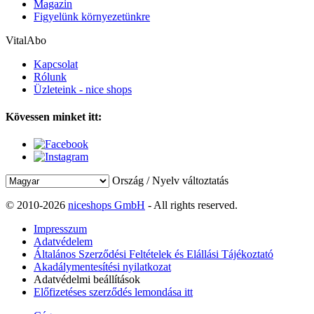
Magazin
Figyelünk környezetünkre
VitalAbo
Kapcsolat
Rólunk
Üzleteink - nice shops
Kövessen minket itt:
Ország / Nyelv változtatás
© 2010-2026
niceshops GmbH
- All rights reserved.
Impresszum
Adatvédelem
Általános Szerződési Feltételek és Elállási Tájékoztató
Akadálymentesítési nyilatkozat
Adatvédelmi beállítások
Előfizetéses szerződés lemondása itt