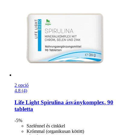
2 opció
4.8 (4)
Life Light
Spirulina ásványkomplex, 90
tabletta
-5%
Szelénnel és cinkkel
Krómmal (organikusan kötött)