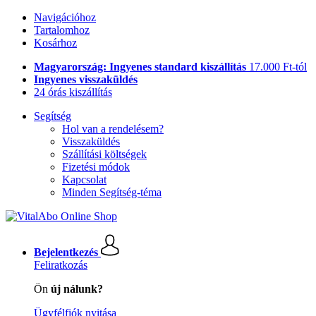
Navigációhoz
Tartalomhoz
Kosárhoz
Magyarország: Ingyenes standard kiszállítás
17.000 Ft-tól
Ingyenes visszaküldés
24 órás kiszállítás
Segítség
Hol van a rendelésem?
Visszaküldés
Szállítási költségek
Fizetési módok
Kapcsolat
Minden Segítség-téma
Bejelentkezés
Feliratkozás
Ön
új nálunk?
Ügyfélfiók nyitása