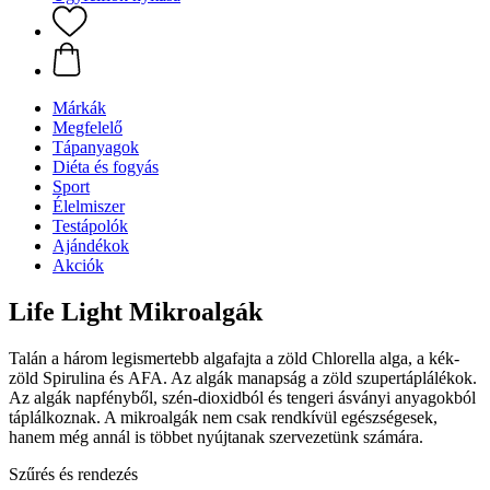
Márkák
Megfelelő
Tápanyagok
Diéta és fogyás
Sport
Élelmiszer
Testápolók
Ajándékok
Akciók
Life Light Mikroalgák
Talán a három legismertebb algafajta a zöld Chlorella alga, a kék-
zöld Spirulina és AFA. Az algák manapság a zöld szupertáplálékok.
Az algák napfényből, szén-dioxidból és tengeri ásványi anyagokból
táplálkoznak. A mikroalgák nem csak rendkívül egészségesek,
hanem még annál is többet nyújtanak szervezetünk számára.
Szűrés és rendezés