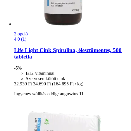
2 opció
4.0 (1)
Life Light
Cink Spirulina, élesztőmentes, 500
tabletta
-5%
B12-vitaminnal
Szervesen kötött cink
32.939 Ft
34.690 Ft
(164.695 Ft / kg)
Ingyenes szállítás eddig: augusztus 11.