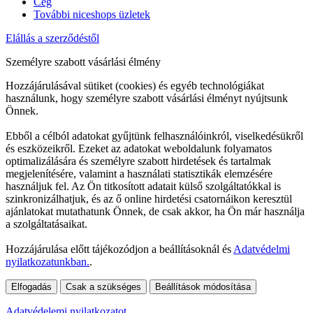
Cég
További niceshops üzletek
Elállás a szerződéstől
Személyre szabott vásárlási élmény
Hozzájárulásával sütiket (cookies) és egyéb technológiákat
használunk, hogy személyre szabott vásárlási élményt nyújtsunk
Önnek.
Ebből a célból adatokat gyűjtünk felhasználóinkról, viselkedésükről
és eszközeikről. Ezeket az adatokat weboldalunk folyamatos
optimalizálására és személyre szabott hirdetések és tartalmak
megjelenítésére, valamint a használati statisztikák elemzésére
használjuk fel. Az Ön titkosított adatait külső szolgáltatókkal is
szinkronizálhatjuk, és az ő online hirdetési csatornáikon keresztül
ajánlatokat mutathatunk Önnek, de csak akkor, ha Ön már használja
a szolgáltatásaikat.
Hozzájárulása előtt tájékozódjon a beállításoknál és
Adatvédelmi
nyilatkozatunkban.
.
Elfogadás
Csak a szükséges
Beállítások módosítása
Adatvédelemi nyilatkozatot