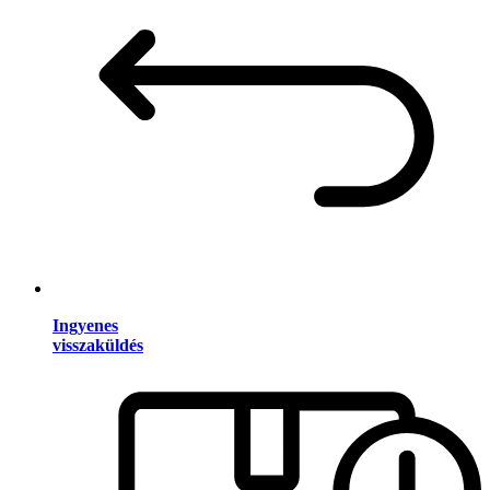
Ingyenes
visszaküldés