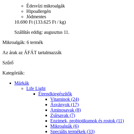
Édesvízi mikroalgák
Hipoallergén
Jódmentes
10.690 Ft
(133.625 Ft / kg)
Szállítás eddig: augusztus 11.
Mikroalgák: 6 termék
Az árak az ÁFÁT tartalmazzák
Szűrő
Kategóriák:
Márkák
Life Light
Étrendkiegészítők
Vitaminok (24)
Ásványok (17)
Aminosavak (8)
Zsírsavak (7)
Enzimek, probiotikumok és rostok (11)
Mikroalgák (6)
Speciális termékek (33)