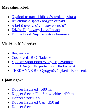
Magazinunkból:
Gyakori testtartási hibák és azok kijavítása
Ízületkímélő sport - hogyan csináld
A belső gyengeség - nagy ellenség?
Edzés: High- vagy Low-Impact
Fitness Food: Saját készítésű hummus
VitalAbo felfedezése:
Burgerstein
Cosmoveda BIO Nádcukor
Sponser Sport Food Whey TripleSource
nutri + Vegán 3K proteinpor - Próbaméret
TEEKANNE Bio Gyógynövénykert - Borsmenta
Újdonságok:
Dopper Insulated - 580 ml
Dopper Steel x Flip Straw white - 490 ml
Dopper Sport Cap
Dopper Insulated Cap - 350 ml
Dopper Steel