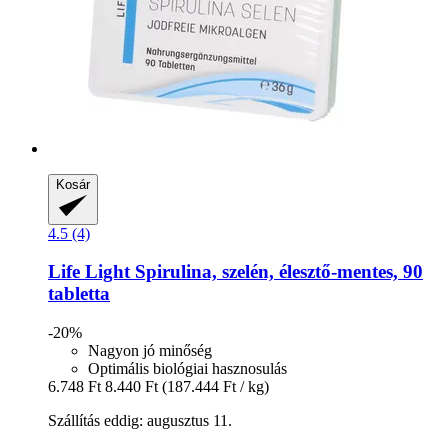
Kosár
4.5 (4)
Life Light
Spirulina, szelén, élesztő-​mentes, 90
tabletta
-20%
Nagyon jó minőség
Optimális biológiai hasznosulás
6.748 Ft
8.440 Ft
(187.444 Ft / kg)
Szállítás eddig: augusztus 11.