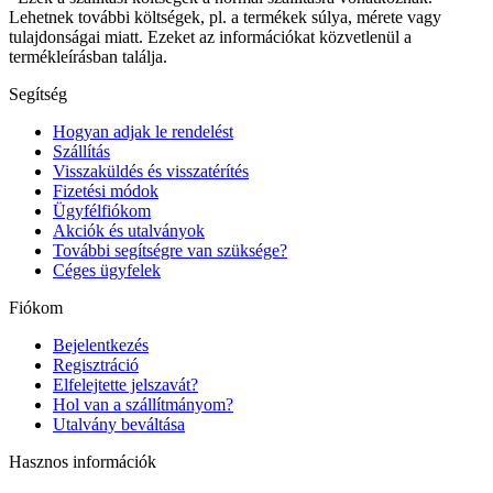
Lehetnek további költségek, pl. a termékek súlya, mérete vagy
tulajdonságai miatt. Ezeket az információkat közvetlenül a
termékleírásban találja.
Segítség
Hogyan adjak le rendelést
Szállítás
Visszaküldés és visszatérítés
Fizetési módok
Ügyfélfiókom
Akciók és utalványok
További segítségre van szüksége?
Céges ügyfelek
Fiókom
Bejelentkezés
Regisztráció
Elfelejtette jelszavát?
Hol van a szállítmányom?
Utalvány beváltása
Hasznos információk