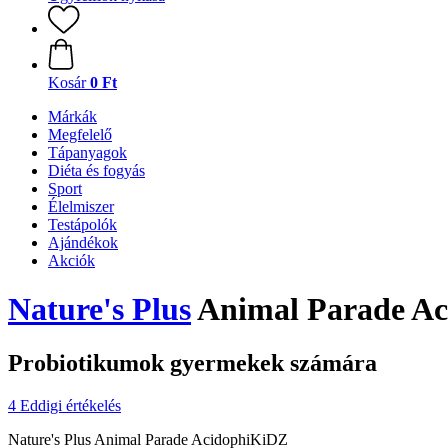
Kosár
0 Ft
Márkák
Megfelelő
Tápanyagok
Diéta és fogyás
Sport
Élelmiszer
Testápolók
Ajándékok
Akciók
Nature's Plus
Animal Parade Aci
Probiotikumok gyermekek számára
4 Eddigi értékelés
Nature's Plus Animal Parade AcidophiKiDZ