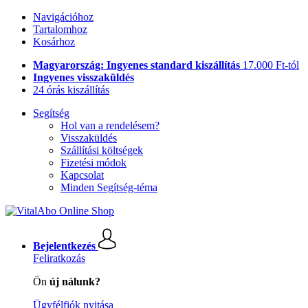
Navigációhoz
Tartalomhoz
Kosárhoz
Magyarország: Ingyenes standard kiszállítás
17.000 Ft-tól
Ingyenes visszaküldés
24 órás kiszállítás
Segítség
Hol van a rendelésem?
Visszaküldés
Szállítási költségek
Fizetési módok
Kapcsolat
Minden Segítség-téma
Bejelentkezés
Feliratkozás
Ön
új nálunk?
Ügyfélfiók nyitása