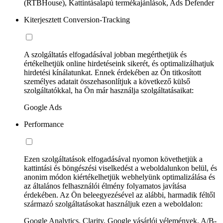
(RTBHouse), Kattintásalapú termékajánlások, Ads Defender
Kiterjesztett Conversion-Tracking
A szolgáltatás elfogadásával jobban megérthetjük és
értékelhetjük online hirdetéseink sikerét, és optimalizálhatjuk
hirdetési kínálatunkat. Ennek érdekében az Ön titkosított
személyes adatait összehasonlítjuk a következő külső
szolgáltatókkal, ha Ön már használja szolgáltatásaikat:
Google Ads
Performance
Ezen szolgáltatások elfogadásával nyomon követhetjük a
kattintási és böngészési viselkedést a weboldalunkon belül, és
anonim módon kiértékelhetjük webhelyünk optimalizálása és
az általános felhasználói élmény folyamatos javítása
érdekében. Az Ön beleegyezésével az alábbi, harmadik féltől
származó szolgáltatásokat használjuk ezen a weboldalon:
Google Analytics, Clarity, Google vásárlói vélemények, A/B-