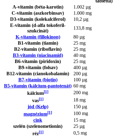
tabletta)
A-vitamin (béta-karotin)
1.002 µg
C-vitamin (aszkorbinsav)
1.000 mg
D3-vitamin (kolekalciferol)
10,2 µg
E-vitamin (d-alfa tokoferil-
133,8 mg
szukcinát)
K-vitamin (fillokinon)
80 µg
B1-vitamin (tiamin)
25 mg
B2-vitamin (riboflavin)
25 mg
B3-vitamin (niacinamid)
40 mg
B6-vitamin (piridoxin)
25 mg
B9-vitamin (folsav)
400 µg
B12-vitamin (cianokobalamin)
200 µg
B7-vitamin (biotin)
100 µg
B5-vitamin (kálcium-pantotenát)
60 mg
[1]
200 mg
kálcium
[1]
18 mg
vas
jód (Kelp)
150 µg
[1]
100 mg
magnézium
cink
15 mg
szelén (szelenometionin)
25 µg
[1]
0,5 mg
réz