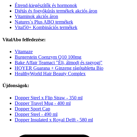
Étrend-kiegészítők és hormonok
Diétás és fogyókúrás termékek akciós áron
Vitaminok akciós áron
Natures´s Plus ABO termékek
Vital50+ Kombinációs termékek
VitalAbo felfedezése:
Vitamaze
Burgerstein Coenzym Q10 100mg
Bake Affair Teamaci "Élj, álmodj és ragyogj"
HOYER Guarana + Ginzeng rágótabletta Bio
HealthyWorld Hair Beauty Complex
Újdonságok:
Dopper Steel x Flip Straw - 350 ml
Dopper Travel Mug - 400 ml
Dopper Sport Cap
Dopper Steel - 490 ml
Dopper Insulated x Royal Delft - 580 ml