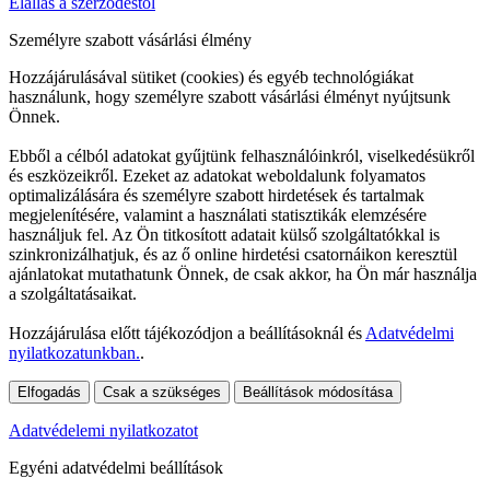
Elállás a szerződéstől
Személyre szabott vásárlási élmény
Hozzájárulásával sütiket (cookies) és egyéb technológiákat
használunk, hogy személyre szabott vásárlási élményt nyújtsunk
Önnek.
Ebből a célból adatokat gyűjtünk felhasználóinkról, viselkedésükről
és eszközeikről. Ezeket az adatokat weboldalunk folyamatos
optimalizálására és személyre szabott hirdetések és tartalmak
megjelenítésére, valamint a használati statisztikák elemzésére
használjuk fel. Az Ön titkosított adatait külső szolgáltatókkal is
szinkronizálhatjuk, és az ő online hirdetési csatornáikon keresztül
ajánlatokat mutathatunk Önnek, de csak akkor, ha Ön már használja
a szolgáltatásaikat.
Hozzájárulása előtt tájékozódjon a beállításoknál és
Adatvédelmi
nyilatkozatunkban.
.
Elfogadás
Csak a szükséges
Beállítások módosítása
Adatvédelemi nyilatkozatot
Egyéni adatvédelmi beállítások