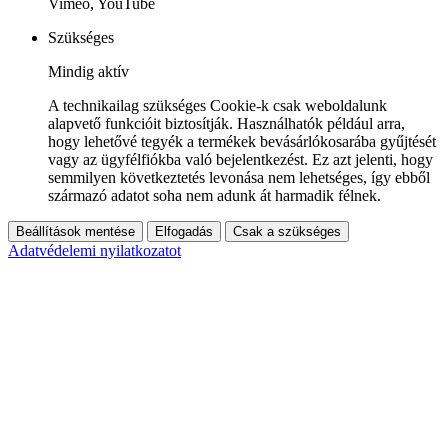
Vimeo, YouTube
Szükséges
Mindig aktív
A technikailag szükséges Cookie-k csak weboldalunk
alapvető funkcióit biztosítják. Használhatók például arra,
hogy lehetővé tegyék a termékek bevásárlókosarába gyűjtését
vagy az ügyfélfiókba való bejelentkezést. Ez azt jelenti, hogy
semmilyen következtetés levonása nem lehetséges, így ebből
származó adatot soha nem adunk át harmadik félnek.
Beállítások mentése
Elfogadás
Csak a szükséges
Adatvédelemi nyilatkozatot