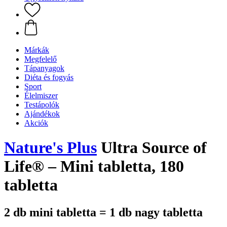
Márkák
Megfelelő
Tápanyagok
Diéta és fogyás
Sport
Élelmiszer
Testápolók
Ajándékok
Akciók
Nature's Plus
Ultra Source of
Life® – Mini tabletta, 180
tabletta
2 db mini tabletta = 1 db nagy tabletta