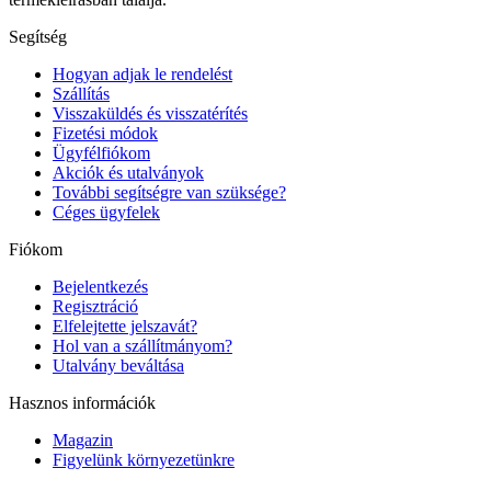
Segítség
Hogyan adjak le rendelést
Szállítás
Visszaküldés és visszatérítés
Fizetési módok
Ügyfélfiókom
Akciók és utalványok
További segítségre van szüksége?
Céges ügyfelek
Fiókom
Bejelentkezés
Regisztráció
Elfelejtette jelszavát?
Hol van a szállítmányom?
Utalvány beváltása
Hasznos információk
Magazin
Figyelünk környezetünkre