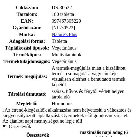
Cikkszám:
DS-30522
Tartalom:
180 tabletta
EAN:
097467305229
Gyártói szám:
[NP-30522]
Márka:
Nature's Plus
Adagolási forma:
Tabletta
Táplálkozási típusok:
Vegetáriánus
Terméktípus:
Multivitaminok
Terméktulajdonságok:
Vegetáriánus
A termék-megújulás miatt a kiszállított
termék csomagolása vagy címkéje
Termék-megújulás:
vizuálisan eltérhet a bemutatott termék
képétől.
száraz, hűvös és fénytől védett helyen
Tárolási útmutató:
tárolandó
Megfelelő:
Hormonok
i
Az étrend-kiegészítők alkalmazása nem helyettesíti a változatos és
kiegyensúlyozott táplálkozást. Gyermekek elől gondosan zárja el.
Az ajánlott napi mennyiséget ne lépje túl!
Összetevők
maximális napi adag (6
Összetevők