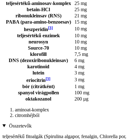
teljesértékű-aminosav-komplex
25 mg
betain-HCl
25 mg
ribonukleinsav (RNS)
21 mg
PABA (para-amino-benzoesav)
15 mg
[3]
10 mg
heszperidin
teljesértékű enzimek
10 mg
neurosyn
10 mg
Source-70
10 mg
klorofill
7,5 mg
DNS (dezoxiribonukleinsav)
6 mg
karotinoid
4 mg
lutein
3 mg
[3]
3 mg
eriocitrin
bór (citrátként)
1 mg
spanyol virágpollen
100 mg
oktakozanol
200 µg
aminoat-komplex
citromhéjból
Összetevők
teljesértékű fitoalgák (Spirulina algapor, fenalgin, Chlorella por,