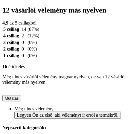
12 vásárlói vélemény más nyelven
4,9
az 5 csillagból
5 csillag
14
(87%)
4 csillag
2
(12%)
3 csillag
0
(0%)
2 csillag
0
(0%)
1 csillag
0
(0%)
16
értékelés
Még nincs vásárlói vélemény magyar nyelven, de van 12 vásárlói
vélemény más nyelven.
Mutatás
Még nincs vélemény.
Legyen Ön az első, aki véleményt ír erről a termékről.
Népszerű kategóriák: