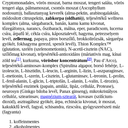
Cryptomonadales, vörös moszat, barna moszat, tengeri saláta, vörös
tengeri alga, pálmamoszat, csomós moszat (Ascophyllum
nodosum)), ballasztanyag keverék (alma-pektin, arabinogalaktán,
módosított citruspektin,
zabkorpa (oldható)
), teljesértékű wellness
komplex (alma, sárgabarack, banán, kamu kamu kivonat,
tőzegáfonya, narancs, őszibarack, málna, eper, paradicsom, lucerna
csíra, árpafű lé, cékla csíra, káposztalevél, hagyma, petrezselyem
levél,
zellermag
, papaya, piros borszőlő, brokkolirózsák, sárgarépa
gyökér, fokhagyma gerezd, spenót levél), Thion Komplex™
(glutation, szelén (szelenometionin), N-acetil-cisztein (NAC),
szőlőmag kivonat), teljesértékű-antioxidáns (máriatövis mag, kínai
[1]
[2]
zöld tea
, kurkuma,
vörösbor koncentrátum
, Pau d’Arco),
teljesértékű-aminosav-komplex (Spirulina algapor, borsó fehérje, L-
izoleucin, L-hisztidin, L-leucin, L-arginin, L-lizin, L-aszparaginsav,
L-metionin, L-szerin, L-cisztein, L-glutaminsav, L-treonin, L-prolin,
L-fenil-alanin, L-glicin, L-triptofán, L-alanin, L-valin, L-tirozin),
teljesértékű enzimek (papain, amiláz, lipáz, celluláz, Protease),
neurosyn (Ginkgo biloba levél, Panax ginseng), mikrokristályos
cellulóz, sztearinsav,
magnézium-sztearát
, kovasav (szilícium-
dioxid), asztragálusz gyökér, árpa, echinácia kivonat, ír moszat,
kakukkfű levél, fagyal, schisandra, rizscsíra, gyógyszerészeti máz
(fagyanta)
koffeinmentes
alkoholmentes