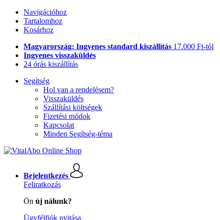
Navigációhoz
Tartalomhoz
Kosárhoz
Magyarország: Ingyenes standard kiszállítás
17.000 Ft-tól
Ingyenes visszaküldés
24 órás kiszállítás
Segítség
Hol van a rendelésem?
Visszaküldés
Szállítási költségek
Fizetési módok
Kapcsolat
Minden Segítség-téma
Bejelentkezés
Feliratkozás
Ön
új nálunk?
Ügyfélfiók nyitása