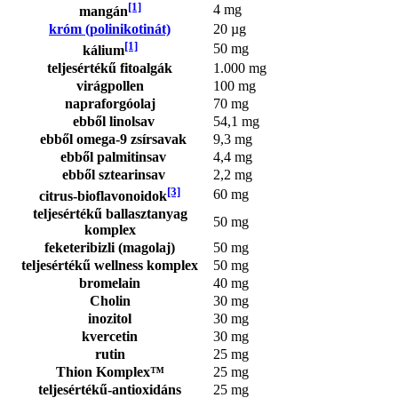
[1]
4 mg
mangán
króm (polinikotinát)
20 µg
[1]
50 mg
kálium
teljesértékű fitoalgák
1.000 mg
virágpollen
100 mg
napraforgóolaj
70 mg
ebből linolsav
54,1 mg
ebből omega-9 zsírsavak
9,3 mg
ebből palmitinsav
4,4 mg
ebből sztearinsav
2,2 mg
[3]
60 mg
citrus-bioflavonoidok
teljesértékű ballasztanyag
50 mg
komplex
feketeribizli (magolaj)
50 mg
teljesértékű wellness komplex
50 mg
bromelain
40 mg
Cholin
30 mg
inozitol
30 mg
kvercetin
30 mg
rutin
25 mg
Thion Komplex™
25 mg
teljesértékű-antioxidáns
25 mg