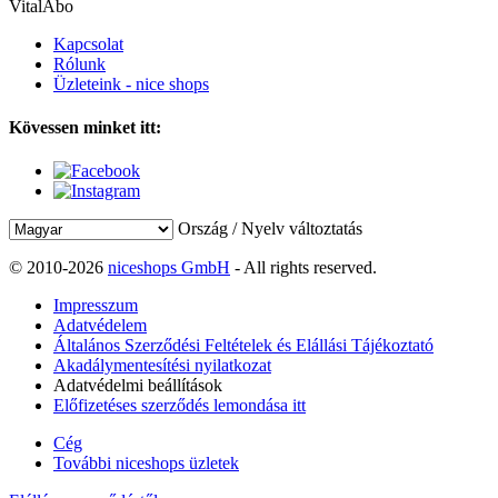
VitalAbo
Kapcsolat
Rólunk
Üzleteink - nice shops
Kövessen minket itt:
Ország / Nyelv változtatás
© 2010-2026
niceshops GmbH
- All rights reserved.
Impresszum
Adatvédelem
Általános Szerződési Feltételek és Elállási Tájékoztató
Akadálymentesítési nyilatkozat
Adatvédelmi beállítások
Előfizetéses szerződés lemondása itt
Cég
További niceshops üzletek