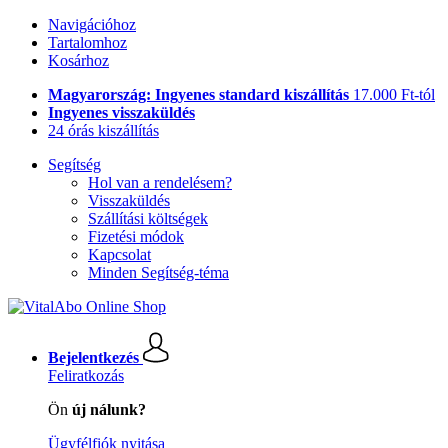
Navigációhoz
Tartalomhoz
Kosárhoz
Magyarország: Ingyenes standard kiszállítás
17.000 Ft-tól
Ingyenes visszaküldés
24 órás kiszállítás
Segítség
Hol van a rendelésem?
Visszaküldés
Szállítási költségek
Fizetési módok
Kapcsolat
Minden Segítség-téma
Bejelentkezés
Feliratkozás
Ön
új nálunk?
Ügyfélfiók nyitása