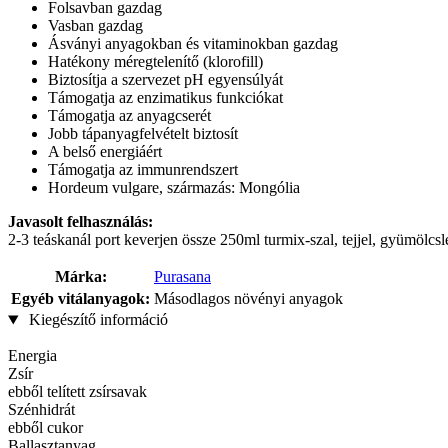
Folsavban gazdag
Vasban gazdag
Ásványi anyagokban és vitaminokban gazdag
Hatékony méregtelenítő (klorofill)
Biztosítja a szervezet pH egyensúlyát
Támogatja az enzimatikus funkciókat
Támogatja az anyagcserét
Jobb tápanyagfelvételt biztosít
A belső energiáért
Támogatja az immunrendszert
Hordeum vulgare, származás: Mongólia
Javasolt felhasználás:
2-3 teáskanál port keverjen össze 250ml turmix-szal, tejjel, gyümölcsl
Márka:
Purasana
Egyéb vitálanyagok:
Másodlagos növényi anyagok
Kiegészítő információ
Energia
Zsír
ebből telített zsírsavak
Szénhidrát
ebből cukor
Ballasztanyag