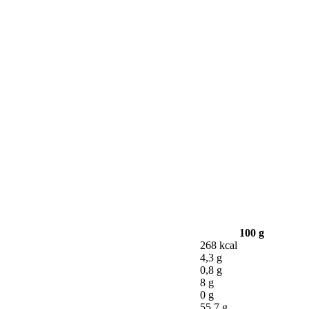
100 g
268 kcal
4,3 g
0,8 g
8 g
0 g
55,7 g