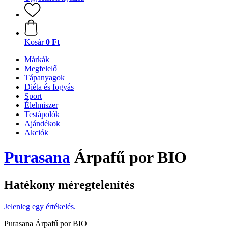
Kosár
0 Ft
Márkák
Megfelelő
Tápanyagok
Diéta és fogyás
Sport
Élelmiszer
Testápolók
Ajándékok
Akciók
Purasana
Árpafű por BIO
Hatékony méregtelenítés
Jelenleg egy értékelés.
Purasana Árpafű por BIO