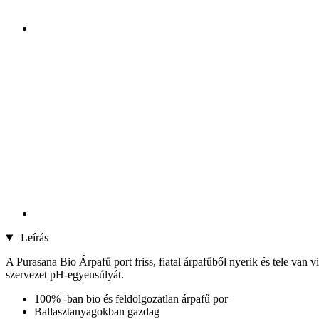
Leírás
A Purasana Bio Árpafű port friss, fiatal árpafűből nyerik és tele van
szervezet pH-egyensúlyát.
100% -ban bio és feldolgozatlan árpafű por
Ballasztanyagokban gazdag