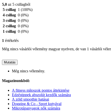
5,0
az 5 csillagból
5 csillag
1
(100%)
4 csillag
0
(0%)
3 csillag
0
(0%)
2 csillag
0
(0%)
1 csillag
0
(0%)
1
értékelés
Még nincs vásárlói vélemény magyar nyelven, de van 1 vásárlói vél
Mutatás
Még nincs vélemény.
Magazinunkból:
A fitness mítoszok pontos áttekintése
Edzéstippek abszolút kezdők számára
A zöld smoothie hatásai
Dogging & Co - Sport kutyával
Mikrotápanyagok nők számára