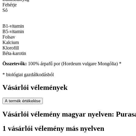
Fehérje
Só
B1-vitamin
B5-vitamin
Folsav
Kalcium
Klorofill
Béta-karotin
Összetevők:
100% árpafű por (Hordeum vulgare Mongólia) *
* biológiai gazdálkodásból
Vásárlói vélemények
A termék értékelése
Vásárlói vélemény magyar nyelven: Puras
1 vásárlói vélemény más nyelven