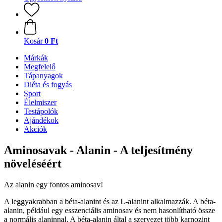
Kosár
0 Ft
Márkák
Megfelelő
Tápanyagok
Diéta és fogyás
Sport
Élelmiszer
Testápolók
Ajándékok
Akciók
Aminosavak - Alanin - A teljesítmény
növeléséért
Az alanin egy fontos aminosav!
A leggyakrabban a béta-alanint és az L-alanint alkalmazzák. A béta-
alanin, például egy esszenciális aminosav és nem hasonlítható össze
a normális alaninnal. A béta-alanin által a szervezet több karnozint