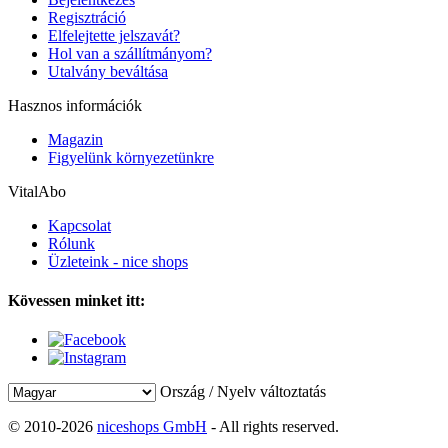
Regisztráció
Elfelejtette jelszavát?
Hol van a szállítmányom?
Utalvány beváltása
Hasznos információk
Magazin
Figyelünk környezetünkre
VitalAbo
Kapcsolat
Rólunk
Üzleteink - nice shops
Kövessen minket itt:
Ország / Nyelv változtatás
© 2010-2026
niceshops GmbH
- All rights reserved.