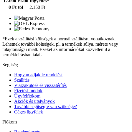
17.000 Ft-tól
Ingyenes*
0 Ft-tól
2.150 Ft
*Ezek a szállítási költségek a normál szállításra vonatkoznak.
Lehetnek további költségek, pl. a termékek súlya, mérete vagy
tulajdonságai miatt. Ezeket az információkat közvetlenül a
termékleírásban találja.
Segítség
Hogyan adjak le rendelést
Szállítás
Visszaküldés és visszatérítés
Fizetési módok
Ügyfélfiókom
Akciók és utalványok
További segítségre van szüksége?
Céges ügyfelek
Fiókom
Bejelentkezés