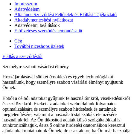
Impresszum
Adatvédelem
Általános Szerződési Feltételek és Elállási Tájékoztató
Akadálymentesítési nyilatkozat
Adatvédelmi beállítások
Előfizetéses szerződés lemondása itt
Cég
További niceshops üzletek
Elállás a szerződéstől
Személyre szabott vásárlási élmény
Hozzájárulásával sütiket (cookies) és egyéb technológiákat
használunk, hogy személyre szabott vásárlási élményt nyújtsunk
Önnek.
Ebből a célból adatokat gyűjtünk felhasználóinkról, viselkedésükről
és eszközeikről. Ezeket az adatokat weboldalunk folyamatos
optimalizálására és személyre szabott hirdetések és tartalmak
megjelenítésére, valamint a használati statisztikák elemzésére
használjuk fel. Az Ön titkosított adatait külső szolgáltatókkal is
szinkronizálhatjuk, és az ő online hirdetési csatornáikon keresztül
ajánlatokat mutathatunk Önnek, de csak akkor, ha Ön már használja