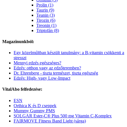
Prolin (1)
Taurin (9)
Teanin (3)
Tirozin (6)
Treonin (1)
Triptofán (8)
Magazinunkból:
Egy közelmúltban készült tanulmány: a B-vitamin csökkenti a
stresszt
Mennyi edzés egészséges?
Edzés: otthon vagy az edzőteremben?
Dr. Ehrenberg - tiszta természet, tiszta egészség
Edzés: High- vagy Low-Impact
VitalAbo felfedezése:
ESN
Orthica K és D cseppek
Mummy Gummy PMS
SOLGAR Ester-C® Plus 500 mg Vitamin C-Komplex
FAIRMOVE Fitness Band Light (sárga)