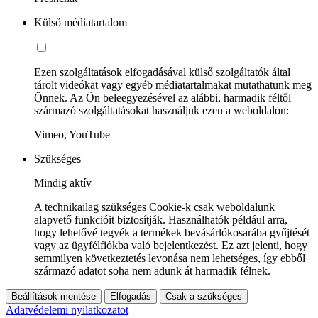
Külső médiatartalom
Ezen szolgáltatások elfogadásával külső szolgáltatók által
tárolt videókat vagy egyéb médiatartalmakat mutathatunk meg
Önnek. Az Ön beleegyezésével az alábbi, harmadik féltől
származó szolgáltatásokat használjuk ezen a weboldalon:
Vimeo, YouTube
Szükséges
Mindig aktív
A technikailag szükséges Cookie-k csak weboldalunk
alapvető funkcióit biztosítják. Használhatók például arra,
hogy lehetővé tegyék a termékek bevásárlókosarába gyűjtését
vagy az ügyfélfiókba való bejelentkezést. Ez azt jelenti, hogy
semmilyen következtetés levonása nem lehetséges, így ebből
származó adatot soha nem adunk át harmadik félnek.
Beállítások mentése
Elfogadás
Csak a szükséges
Adatvédelemi nyilatkozatot