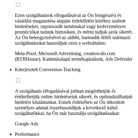
Ezen szolgáltatások elfogadásával az Ön böngészési és
vásárlási magatartása alapján érdeklődési köréhez szabott
hirdetéseket, szponzorált tartalmakat vagy kedvezményes
promóciókat tudunk biztosítani, és mérni tudjuk azok sikerét.
Az Ön beleegyezésével az alábbi, harmadik féltől származó
szolgáltatásokat használjuk ezen a weboldalon:
Meta-Pixel, Microsoft Advertising, creativecdn.com
(RTBHouse), Kattintásalapú termékajánlások, Ads Defender
Kiterjesztett Conversion-Tracking
A szolgáltatás elfogadásával jobban megérthetjük és
értékelhetjük online hirdetéseink sikerét, és optimalizálhatjuk
hirdetési kínálatunkat. Ennek érdekében az Ön titkosított
személyes adatait összehasonlítjuk a következő külső
szolgáltatókkal, ha Ön már használja szolgáltatásaikat:
Google Ads
Performance