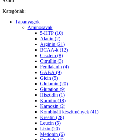
Szűrő
Kategóriák:
Tápanyagok
Aminosavak
5-HTP (10)
Alanin (2)
Arginin (21)
BCAA-k (12)
Cisztein (8)
Citrullin (3)
Fenilalanin (4)
GABA (9)
Gicin (5)
Glutamin (20)
Glutation (9)
Hisztidin (1)
Karnitin (18)
Karnozin (2)
Kombinált készítmények (41)
Kreatin (28)
Leucin (5)
Lizin (20)
Metionin (6)
Ornithin (3)