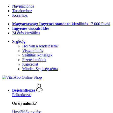
Navigációhoz
Tartalomhoz
Kosárhoz
Magyarország: Ingyenes standard kiszállítás
17.000 Ft-tól
Ingyenes visszaküldés
24 órás kiszállítás
Segítség
Hol van a rendelésem?
Visszaküldés
Szállítási költségek
Fizetési módok
Kapcsolat
Minden Segítség-téma
Bejelentkezés
Feliratkozás
Ön
új nálunk?
Ügyfélfiók nyitása