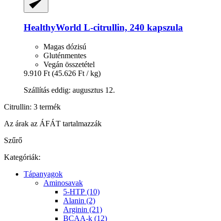
HealthyWorld
L-​citrullin, 240 kapszula
Magas dózisú
Gluténmentes
Vegán összetétel
9.910 Ft
(45.626 Ft / kg)
Szállítás eddig: augusztus 12.
Citrullin: 3 termék
Az árak az ÁFÁT tartalmazzák
Szűrő
Kategóriák:
Tápanyagok
Aminosavak
5-HTP (10)
Alanin (2)
Arginin (21)
BCAA-k (12)