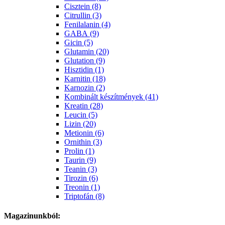
Cisztein (8)
Citrullin (3)
Fenilalanin (4)
GABA (9)
Gicin (5)
Glutamin (20)
Glutation (9)
Hisztidin (1)
Karnitin (18)
Karnozin (2)
Kombinált készítmények (41)
Kreatin (28)
Leucin (5)
Lizin (20)
Metionin (6)
Ornithin (3)
Prolin (1)
Taurin (9)
Teanin (3)
Tirozin (6)
Treonin (1)
Triptofán (8)
Magazinunkból: