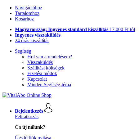
Navigációhoz
Tartalomhoz
Kosárhoz
Magyarország: Ingyenes standard kiszállítás
17.000 Ft-tól
Ingyenes visszaküldés
24 órás kiszállítás
Segítség
Hol van a rendelésem?
Visszaküldés
Szállítási költségek
Fizetési módok
Kapcsolat
Minden Segítség-téma
Bejelentkezés
Feliratkozás
Ön
új nálunk?
Ügyfélfiók nyitása