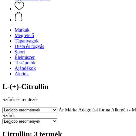
Márkák
Megfelelő
Tápanyagok
Diéta és fogyás
Sport
Élelmiszer
Testápolók
Ajándékok
Akciók
L-(+)-Citrullin
Szűrés és rendezés
Ár
Márka
Adagolási forma
Allergén - M
Szűrés
Citrullin: 3 termék