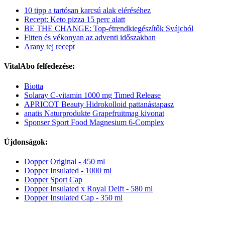
10 tipp a tartósan karcsú alak eléréséhez
Recept: Keto pizza 15 perc alatt
BE THE CHANGE: Top-étrendkiegészítők Svájcból
Fitten és vékonyan az adventi időszakban
Arany tej recept
VitalAbo felfedezése:
Biotta
Solaray C-vitamin 1000 mg Timed Release
APRICOT Beauty Hidrokolloid pattanástapasz
anatis Naturprodukte Grapefruitmag kivonat
Sponser Sport Food Magnesium 6-Complex
Újdonságok:
Dopper Original - 450 ml
Dopper Insulated - 1000 ml
Dopper Sport Cap
Dopper Insulated x Royal Delft - 580 ml
Dopper Insulated Cap - 350 ml