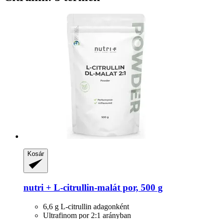
Kosár
nutri +
L-​citrullin-​malát por, 500 g
6,6 g L-citrullin adagonként
Ultrafinom por 2:1 arányban