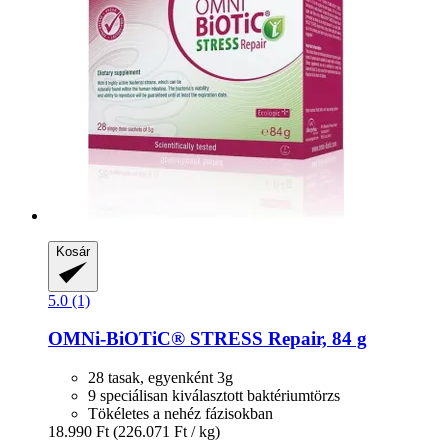
Kosár
5.0 (1)
OMNi-BiOTiC®
STRESS Repair, 84 g
28 tasak, egyenként 3g
9 speciálisan kiválasztott baktériumtörzs
Tökéletes a nehéz fázisokban
18.990 Ft
(226.071 Ft / kg)