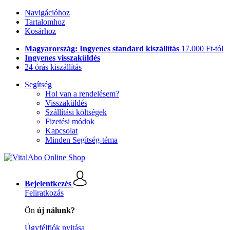
Navigációhoz
Tartalomhoz
Kosárhoz
Magyarország: Ingyenes standard kiszállítás
17.000 Ft-tól
Ingyenes visszaküldés
24 órás kiszállítás
Segítség
Hol van a rendelésem?
Visszaküldés
Szállítási költségek
Fizetési módok
Kapcsolat
Minden Segítség-téma
Bejelentkezés
Feliratkozás
Ön
új nálunk?
Ügyfélfiók nyitása