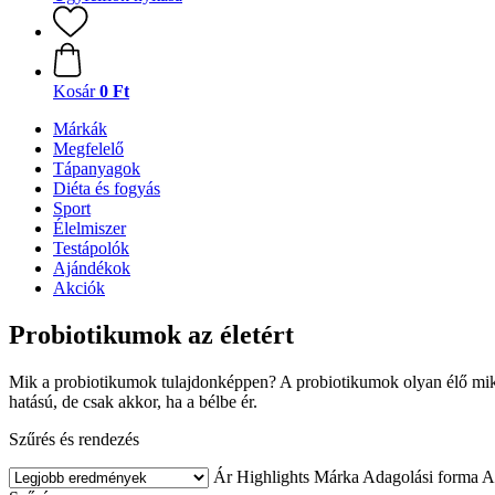
Kosár
0 Ft
Márkák
Megfelelő
Tápanyagok
Diéta és fogyás
Sport
Élelmiszer
Testápolók
Ajándékok
Akciók
Probiotikumok az életért
Mik a probiotikumok tulajdonképpen? A probiotikumok olyan élő mikr
hatású, de csak akkor, ha a bélbe ér.
Szűrés és rendezés
Ár
Highlights
Márka
Adagolási forma
A