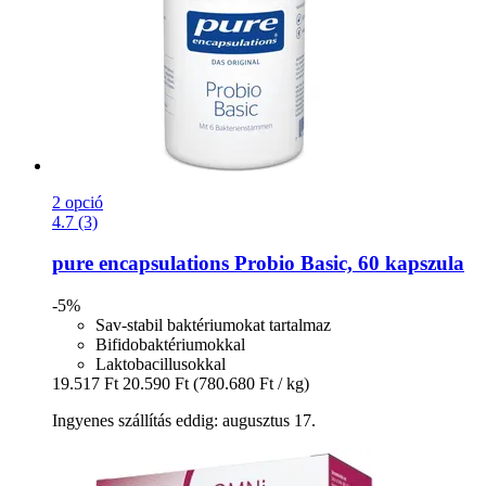
2 opció
4.7 (3)
pure encapsulations
Probio Basic, 60 kapszula
-5%
Sav-stabil baktériumokat tartalmaz
Bifidobaktériumokkal
Laktobacillusokkal
19.517 Ft
20.590 Ft
(780.680 Ft / kg)
Ingyenes szállítás eddig: augusztus 17.