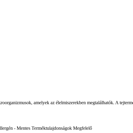
oorganizmusok, amelyek az élelmiszerekben megtalálhatók. A tejtermé
llergén - Mentes
Terméktulajdonságok
Megfelelő