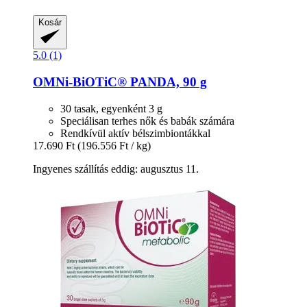
Kosár
5.0 (1)
OMNi-BiOTiC®
PANDA, 90 g
30 tasak, egyenként 3 g
Speciálisan terhes nők és babák számára
Rendkívül aktív bélszimbiontákkal
17.690 Ft
(196.556 Ft / kg)
Ingyenes szállítás eddig: augusztus 11.