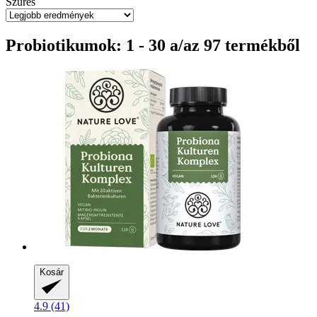
Szűrés
Probiotikumok: 1 - 30 a/az 97 termékből
Kosár
4.9 (41)