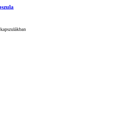
pszula
t kapszulákban