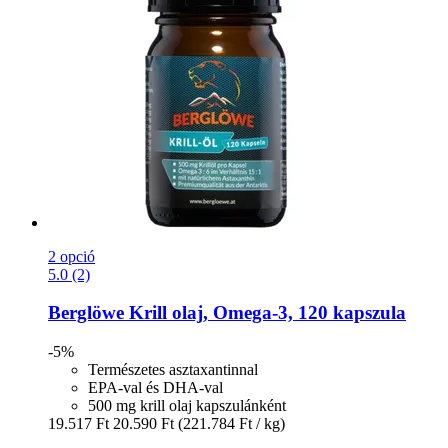
2 opció
5.0 (2)
Berglöwe
Krill olaj, Omega-​3, 120 kapszula
-5%
Természetes asztaxantinnal
EPA-val és DHA-val
500 mg krill olaj kapszulánként
19.517 Ft
20.590 Ft
(221.784 Ft / kg)