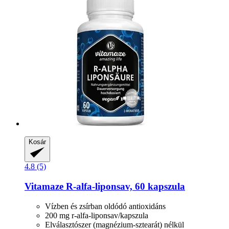
Kosár
4.8 (5)
Vitamaze
R-​alfa-​liponsav, 60 kapszula
Vízben és zsírban oldódó antioxidáns
200 mg r-alfa-liponsav/kapszula
Elválasztószer (magnézium-sztearát) nélkül