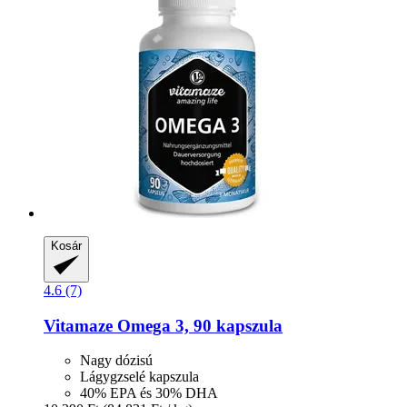
Kosár
4.6 (7)
Vitamaze
Omega 3, 90 kapszula
Nagy dózisú
Lágygzselé kapszula
40% EPA és 30% DHA