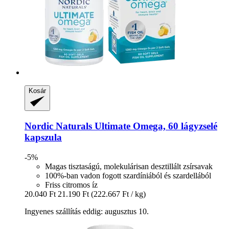
Kosár
Nordic Naturals
Ultimate Omega, 60 lágyzselé
kapszula
-5%
Magas tisztaságú, molekulárisan desztillált zsírsavak
100%-ban vadon fogott szardíniából és szardellából
Friss citromos íz
20.040 Ft
21.190 Ft
(222.667 Ft / kg)
Ingyenes szállítás eddig: augusztus 10.