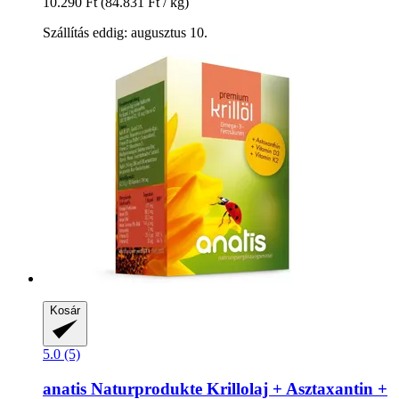
10.290 Ft
(84.831 Ft / kg)
Szállítás eddig: augusztus 10.
Kosár
5.0 (5)
anatis Naturprodukte
Krillolaj + Asztaxantin +