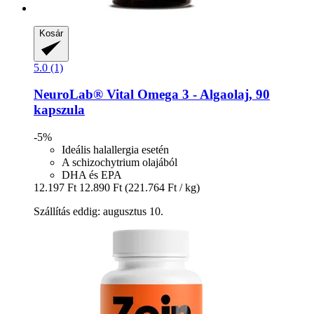
Kosár
5.0 (1)
NeuroLab® Vital
Omega 3 -​ Algaolaj, 90
kapszula
-5%
Ideális halallergia esetén
A schizochytrium olajából
DHA és EPA
12.197 Ft
12.890 Ft
(221.764 Ft / kg)
Szállítás eddig: augusztus 10.