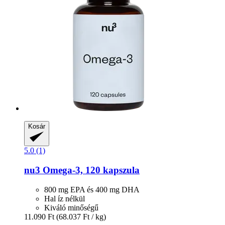
Kosár
5.0 (1)
nu3
Omega-​3, 120 kapszula
800 mg EPA és 400 mg DHA
Hal íz nélkül
Kiváló minőségű
11.090 Ft
(68.037 Ft / kg)