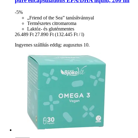
pure encapsulations
EPA/DHA liquid, 200 ml
-5%
„Friend of the Sea” tanúsítvánnyal
Természetes citromaroma
Laktóz- és gluténmentes
26.489 Ft
27.890 Ft
(132.445 Ft / l)
Ingyenes szállítás eddig: augusztus 10.