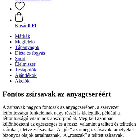
Kosár
0 Ft
Márkák
Megfelelő
Tápanyagok
Diéta és fogyás
Sport
Élelmiszer
Testápolók
Ajándékok
Akciók
Fontos zsírsavak az anyagcseréért
A zsírsavak nagyon fontosak az anyagcserében, a szervezet
létfontosságú funkcióinak nagy részét is kielégítik, például a
létfontosságú vitaminok abszorpcióját. Meg kell azonban
különböztetni az egészséges és a rossz, valamint a telített és telítetlen
zsírokat, illetve zsírsavakat. A „jók” az omega-zsírsavak, amelyeket
bizonyos olajok tartalmaznak. A „rosszak” a telített zsírsavak.