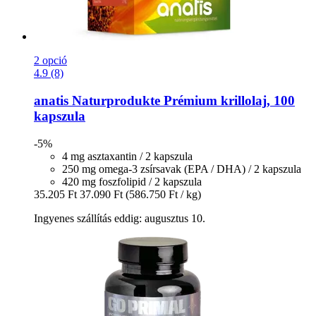
2 opció
4.9 (8)
anatis Naturprodukte
Prémium krillolaj, 100
kapszula
-5%
4 mg asztaxantin / 2 kapszula
250 mg omega-3 zsírsavak (EPA / DHA) / 2 kapszula
420 mg foszfolipid / 2 kapszula
35.205 Ft
37.090 Ft
(586.750 Ft / kg)
Ingyenes szállítás eddig: augusztus 10.