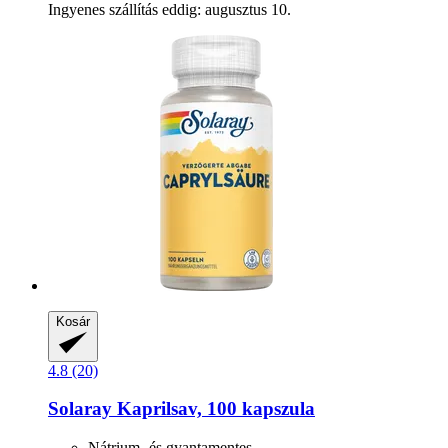
Ingyenes szállítás eddig: augusztus 10.
Kosár
4.8 (20)
Solaray
Kaprilsav, 100 kapszula
Nátrium- és gyantamentes