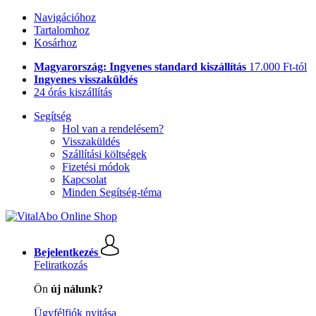
Navigációhoz
Tartalomhoz
Kosárhoz
Magyarország: Ingyenes standard kiszállítás
17.000 Ft-tól
Ingyenes visszaküldés
24 órás kiszállítás
Segítség
Hol van a rendelésem?
Visszaküldés
Szállítási költségek
Fizetési módok
Kapcsolat
Minden Segítség-téma
Bejelentkezés
Feliratkozás
Ön
új nálunk?
Ügyfélfiók nyitása