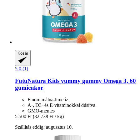
Kosár
5.0 (1)
FutuNatura Kids
yummy gummy Omega 3, 60
gumicukor
Finom málna-lime íz
A-, D3- és E-vitaminokkal dúsítva
GMO-mentes
5.500 Ft
(32.738 Ft / kg)
Szállítás eddig: augusztus 10.