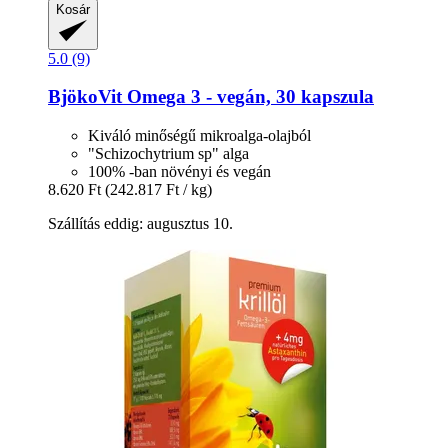
Kosár
5.0 (9)
BjökoVit
Omega 3 -​ vegán, 30 kapszula
Kiváló minőségű mikroalga-olajból
"Schizochytrium sp" alga
100% -ban növényi és vegán
8.620 Ft
(242.817 Ft / kg)
Szállítás eddig: augusztus 10.