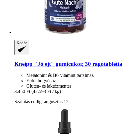
Kosár
Kneipp
"Jó éjt" gumicukor, 30 rágótabletta
Melatonint és B6-vitamint tartalmaz
Erdei bogyós íz
Glutén- és laktózmentes
3.450 Ft
(42.593 Ft / kg)
Szállítás eddig: augusztus 12.