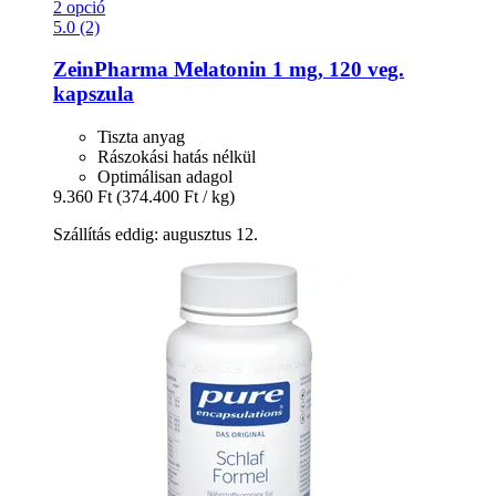
2 opció
5.0 (2)
ZeinPharma
Melatonin 1 mg, 120 veg.
kapszula
Tiszta anyag
Rászokási hatás nélkül
Optimálisan adagol
9.360 Ft
(374.400 Ft / kg)
Szállítás eddig: augusztus 12.