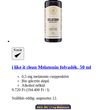
Kosár
i like it clean
Melatonin folyadék, 50 ml
0,5 mg melatonin cseppenként
Bio glicerin alapú
Alkohol nélkül
9.720 Ft
(194.400 Ft / l)
Szállítás eddig: augusztus 12.