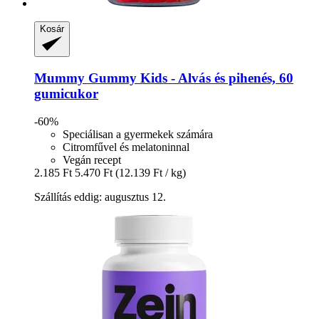
Kosár
Mummy Gummy
Kids -​ Alvás és pihenés, 60
gumicukor
-60%
Speciálisan a gyermekek számára
Citromfűvel és melatoninnal
Vegán recept
2.185 Ft
5.470 Ft
(12.139 Ft / kg)
Szállítás eddig: augusztus 12.