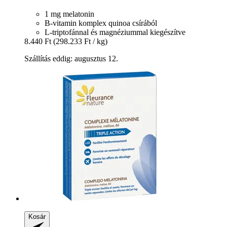
1 mg melatonin
B-vitamin komplex quinoa csírából
L-triptofánnal és magnéziummal kiegészítve
8.440 Ft
(298.233 Ft / kg)
Szállítás eddig: augusztus 12.
Kosár