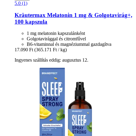
5.0 (1)
Kräutermax
Melatonin 1 mg & Golgotavirág+,
100 kapszula
1 mg melatonin kapszulánként
Golgotavirággal és citromfűvel
B6-vitaminnal és magnéziummal gazdagítva
17.090 Ft
(365.171 Ft / kg)
Ingyenes szállítás eddig: augusztus 12.