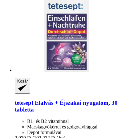
Kosár
tetesept
Elalvás + Éjszakai nyugalom, 30
tabletta
B1- és B2-vitaminnal
Macskagyökérrel és golgotavirággal
Depot formulával
2.970 Ft
(192.233 Ft / kg)