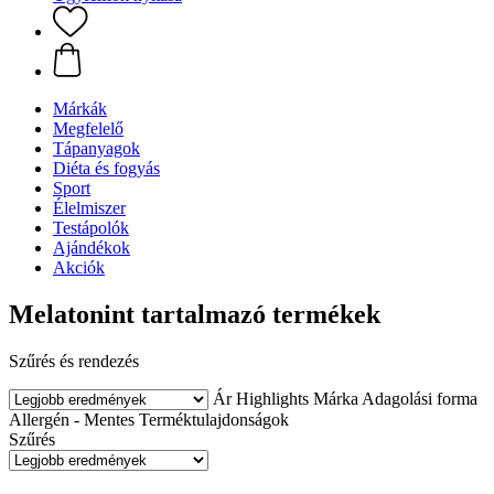
Márkák
Megfelelő
Tápanyagok
Diéta és fogyás
Sport
Élelmiszer
Testápolók
Ajándékok
Akciók
Melatonint tartalmazó termékek
Szűrés és rendezés
Ár
Highlights
Márka
Adagolási forma
Allergén - Mentes
Terméktulajdonságok
Szűrés