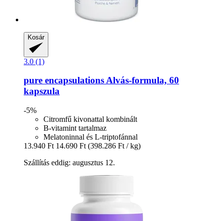
Kosár
3.0 (1)
pure encapsulations
Alvás-​formula, 60
kapszula
-5%
Citromfű kivonattal kombinált
B-vitamint tartalmaz
Melatoninnal és L-triptofánnal
13.940 Ft
14.690 Ft
(398.286 Ft / kg)
Szállítás eddig: augusztus 12.