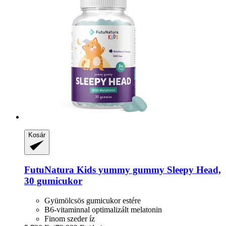
Kosár
FutuNatura Kids
yummy gummy Sleepy Head,
30 gumicukor
Gyümölcsös gumicukor estére
B6-vitaminnal optimalizált melatonin
Finom szeder íz