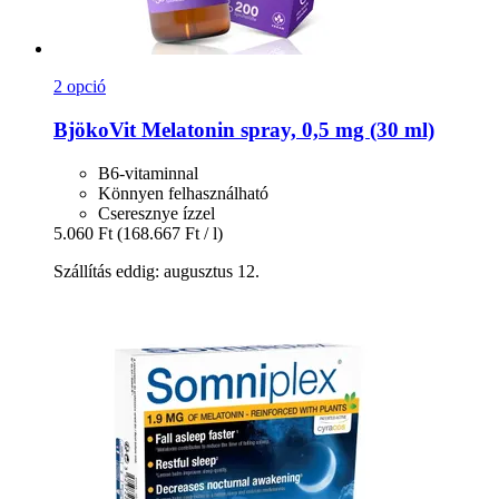
2 opció
BjökoVit
Melatonin spray, 0,5 mg (30 ml)
B6-vitaminnal
Könnyen felhasználható
Cseresznye ízzel
5.060 Ft
(168.667 Ft / l)
Szállítás eddig: augusztus 12.