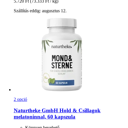
5.720 Ft
(73.333 Ft / kg)
Szállítás eddig: augusztus 12.
2 opció
Naturtheke GmbH
Hold & Csillagok
melatoninnal, 60 kapszula
Könnyen bevehető