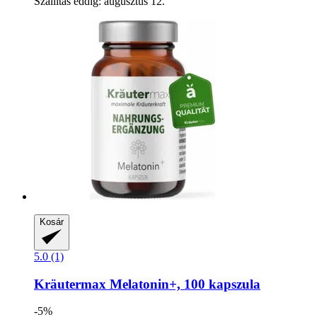
Szállítás eddig: augusztus 12.
Kosár
5.0 (1)
Kräutermax
Melatonin+, 100 kapszula
-5%