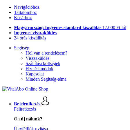
Navigációhoz
Tartalomhoz
Kosárhoz
Magyarország: Ingyenes standard kiszállítás
17.000 Ft-tól
Ingyenes visszaküldés
24 órás kiszállítás
Segítség
Hol van a rendelésem?
Visszaküldés
Szállítási költségek
Fizetési módok
Kapcsolat
Minden Segítség-téma
Bejelentkezés
Feliratkozás
Ön
új nálunk?
Ügyfélfiók nyitása