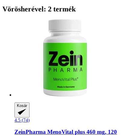
Vörösherével: 2 termék
Kosár
4.5 (74)
ZeinPharma
MenoVital plus 460 mg, 120