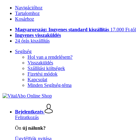
Navigációhoz
Tartalomhoz
Kosárhoz
Magyarország: Ingyenes standard kiszállítás
17.000 Ft-tól
Ingyenes visszaküldés
24 órás kiszállítás
Segítség
Hol van a rendelésem?
Visszaküldés
Szállítási költségek
Fizetési módok
Kapcsolat
Minden Segítség-téma
Bejelentkezés
Feliratkozás
Ön
új nálunk?
Ügyfélfiók nyitása