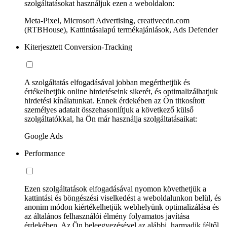
szolgáltatásokat használjuk ezen a weboldalon:
Meta-Pixel, Microsoft Advertising, creativecdn.com
(RTBHouse), Kattintásalapú termékajánlások, Ads Defender
Kiterjesztett Conversion-Tracking
A szolgáltatás elfogadásával jobban megérthetjük és
értékelhetjük online hirdetéseink sikerét, és optimalizálhatjuk
hirdetési kínálatunkat. Ennek érdekében az Ön titkosított
személyes adatait összehasonlítjuk a következő külső
szolgáltatókkal, ha Ön már használja szolgáltatásaikat:
Google Ads
Performance
Ezen szolgáltatások elfogadásával nyomon követhetjük a
kattintási és böngészési viselkedést a weboldalunkon belül, és
anonim módon kiértékelhetjük webhelyünk optimalizálása és
az általános felhasználói élmény folyamatos javítása
érdekében. Az Ön beleegyezésével az alábbi, harmadik féltől