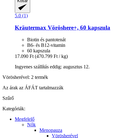
Kosár
5.0 (1)
Kräutermax
Vöröshere+, 60 kapszula
Biotin és pantotenát
B6- és B12-vitamin
60 kapszula
17.090 Ft
(470.799 Ft / kg)
Ingyenes szállítás eddig: augusztus 12.
Vörösherével: 2 termék
Az árak az ÁFÁT tartalmazzák
Szűrő
Kategóriák:
Megfelelő
Nők
Menopauza
Vörösherével