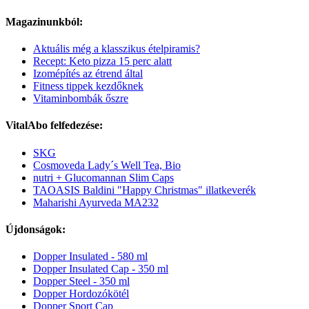
Magazinunkból:
Aktuális még a klasszikus ételpiramis?
Recept: Keto pizza 15 perc alatt
Izomépítés az étrend által
Fitness tippek kezdőknek
Vitaminbombák őszre
VitalAbo felfedezése:
SKG
Cosmoveda Lady´s Well Tea, Bio
nutri + Glucomannan Slim Caps
TAOASIS Baldini "Happy Christmas" illatkeverék
Maharishi Ayurveda MA232
Újdonságok:
Dopper Insulated - 580 ml
Dopper Insulated Cap - 350 ml
Dopper Steel - 350 ml
Dopper Hordozókötél
Dopper Sport Cap