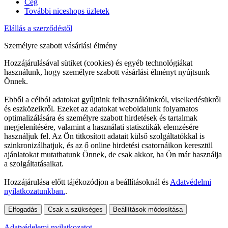
Cég
További niceshops üzletek
Elállás a szerződéstől
Személyre szabott vásárlási élmény
Hozzájárulásával sütiket (cookies) és egyéb technológiákat
használunk, hogy személyre szabott vásárlási élményt nyújtsunk
Önnek.
Ebből a célból adatokat gyűjtünk felhasználóinkról, viselkedésükről
és eszközeikről. Ezeket az adatokat weboldalunk folyamatos
optimalizálására és személyre szabott hirdetések és tartalmak
megjelenítésére, valamint a használati statisztikák elemzésére
használjuk fel. Az Ön titkosított adatait külső szolgáltatókkal is
szinkronizálhatjuk, és az ő online hirdetési csatornáikon keresztül
ajánlatokat mutathatunk Önnek, de csak akkor, ha Ön már használja
a szolgáltatásaikat.
Hozzájárulása előtt tájékozódjon a beállításoknál és
Adatvédelmi
nyilatkozatunkban.
.
Elfogadás
Csak a szükséges
Beállítások módosítása
Adatvédelemi nyilatkozatot