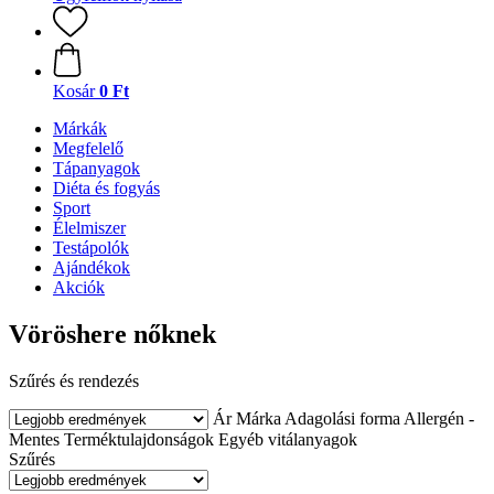
Kosár
0 Ft
Márkák
Megfelelő
Tápanyagok
Diéta és fogyás
Sport
Élelmiszer
Testápolók
Ajándékok
Akciók
Vöröshere nőknek
Szűrés és rendezés
Ár
Márka
Adagolási forma
Allergén -
Mentes
Terméktulajdonságok
Egyéb vitálanyagok
Szűrés