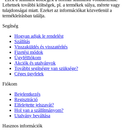
Lehetnek további költségek, pl. a termékek súlya, mérete vagy
tulajdonságai miatt. Ezeket az információkat közvetlenül a
termékleírásban találja.
Segítség
Hogyan adjak le rendelést
Szállítás
Visszaküldés és visszatérítés
Fizetési módok
Ügyfélfiókom
Akciók és utalványok
További segítségre van szüksége?
Céges ügyfelek
Fiókom
Bejelentkezés
Regisztráció
Elfelejtette jelszavát?
Hol van a szállítmányom?
Utalvány beváltása
Hasznos információk