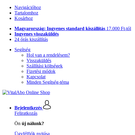
Navigációhoz
Tartalomhoz
Kosárhoz
Magyarország: Ingyenes standard kiszállítás
17.000 Ft-tól
Ingyenes visszaküldés
24 órás kiszállítás
Segítség
Hol van a rendelésem?
Visszaküldés
Szállítási költségek
Fizetési módok
Kapcsolat
Minden Segítség-téma
Bejelentkezés
Feliratkozás
Ön
új nálunk?
Ügyfélfiók nyitása