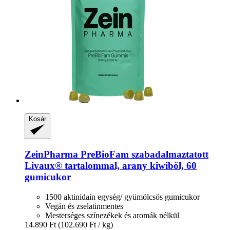
Kosár
ZeinPharma
PreBioFam szabadalmaztatott
Livaux® tartalommal, arany kiwiből, 60
gumicukor
1500 aktinidain egység/ gyümölcsös gumicukor
Vegán és zselatinmentes
Mesterséges színezékek és aromák nélkül
14.890 Ft
(102.690 Ft / kg)