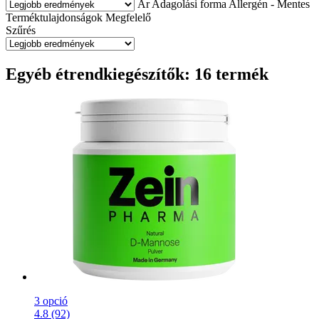
Ár
Adagolási forma
Allergén - Mentes
Terméktulajdonságok
Megfelelő
Szűrés
Egyéb étrendkiegészítők: 16 termék
3 opció
4.8 (92)