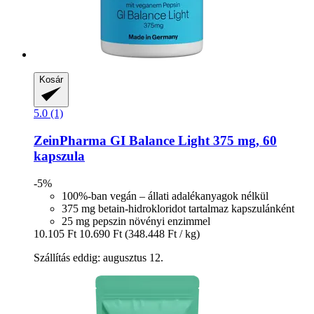
Kosár
5.0 (1)
ZeinPharma
GI Balance Light 375 mg, 60
kapszula
-5%
100%-ban vegán – állati adalékanyagok nélkül
375 mg betain-hidrokloridot tartalmaz kapszulánként
25 mg pepszin növényi enzimmel
10.105 Ft
10.690 Ft
(348.448 Ft / kg)
Szállítás eddig: augusztus 12.