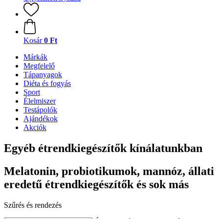
Kosár
0 Ft
Márkák
Megfelelő
Tápanyagok
Diéta és fogyás
Sport
Élelmiszer
Testápolók
Ajándékok
Akciók
Egyéb étrendkiegészítők kínálatunkban
Melatonin, probiotikumok, mannóz, állati
eredetű étrendkiegészítők és sok más
Szűrés és rendezés