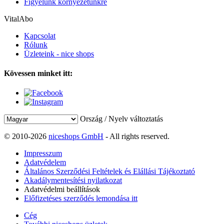
Figyelünk környezetünkre
VitalAbo
Kapcsolat
Rólunk
Üzleteink - nice shops
Kövessen minket itt:
Ország / Nyelv változtatás
© 2010-2026
niceshops GmbH
- All rights reserved.
Impresszum
Adatvédelem
Általános Szerződési Feltételek és Elállási Tájékoztató
Akadálymentesítési nyilatkozat
Adatvédelmi beállítások
Előfizetéses szerződés lemondása itt
Cég