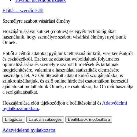
További niceshops üzletek
Elállás a szerződéstől
Személyre szabott vásárlási élmény
Hozzájárulásával sütiket (cookies) és egyéb technológiákat
használunk, hogy személyre szabott vásárlási élményt nyújtsunk
Önnek.
Ebből a célból adatokat gyűjtünk felhasználóinkról, viselkedésükről
és eszközeikről. Ezeket az adatokat weboldalunk folyamatos
optimalizálására és személyre szabott hirdetések és tartalmak
megjelenítésére, valamint a használati statisztikák elemzésére
használjuk fel. Az Ön titkosított adatait külső szolgáltatókkal is
szinkronizálhatjuk, és az ő online hirdetési csatornáikon keresztül
ajánlatokat mutathatunk Önnek, de csak akkor, ha Ön már használja
a szolgáltatásaikat.
Hozzájárulása előtt tájékozódjon a beállításoknál és
Adatvédelmi
nyilatkozatunkban.
.
Elfogadás
Csak a szükséges
Beállítások módosítása
Adatvédelemi nyilatkozatot