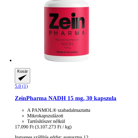
Kosár
5.0 (1)
ZeinPharma
NADH 15 mg, 30 kapszula
A PANMOL® szabadalmaztatta
Mikrokapszulázott
Tartósítószer nélkül
17.090 Ft
(3.107.273 Ft / kg)
Ingyenes szállítás eddig: augusztus 12.