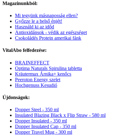
Magazinunkból:
Mi tegyünk másnaposság ellen?
Győzze le a belső énjét!
Használd ki az időd
Antioxidánsok - védik az egészséget
Csokoládés Protein amerikai fánk
VitalAbo felfedezése:
BRAINEFFECT
Optima Naturals Spirulina tabletta
Kräutermax Árnika+ kenőcs
Peeroton Energy szelet
Hochgenuss Kesudió
Újdonságok:
Dopper Steel - 350 ml
Insulated Blazing Black x Flip Straw - 580 ml
Dopper Insulated - 350 ml
Dopper Insulated Cap - 350 ml
Dopper Travel Mug - 300 ml