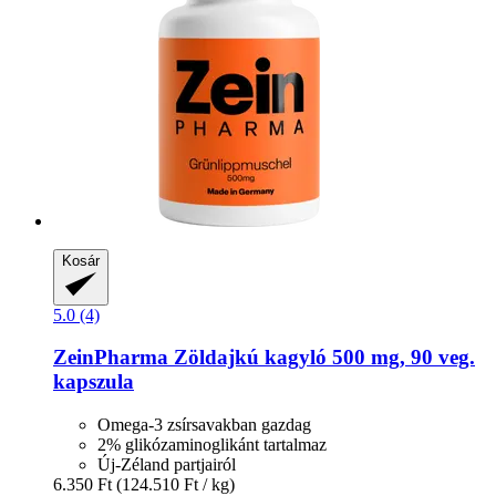
Kosár
5.0 (4)
ZeinPharma
Zöldajkú kagyló 500 mg, 90 veg.
kapszula
Omega-3 zsírsavakban gazdag
2% glikózaminoglikánt tartalmaz
Új-Zéland partjairól
6.350 Ft
(124.510 Ft / kg)