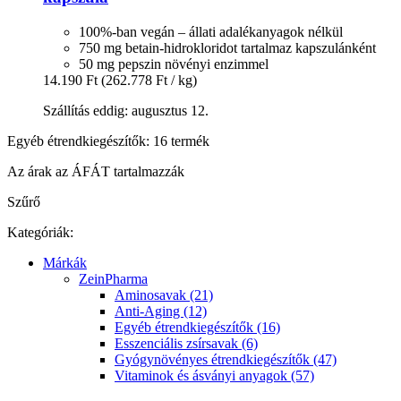
100%-ban vegán – állati adalékanyagok nélkül
750 mg betain-hidrokloridot tartalmaz kapszulánként
50 mg pepszin növényi enzimmel
14.190 Ft
(262.778 Ft / kg)
Szállítás eddig: augusztus 12.
Egyéb étrendkiegészítők: 16 termék
Az árak az ÁFÁT tartalmazzák
Szűrő
Kategóriák:
Márkák
ZeinPharma
Aminosavak (21)
Anti-Aging (12)
Egyéb étrendkiegészítők (16)
Esszenciális zsírsavak (6)
Gyógynövényes étrendkiegészítők (47)
Vitaminok és ásványi anyagok (57)