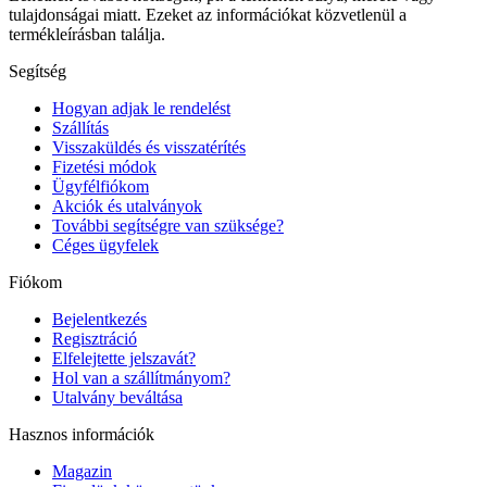
tulajdonságai miatt. Ezeket az információkat közvetlenül a
termékleírásban találja.
Segítség
Hogyan adjak le rendelést
Szállítás
Visszaküldés és visszatérítés
Fizetési módok
Ügyfélfiókom
Akciók és utalványok
További segítségre van szüksége?
Céges ügyfelek
Fiókom
Bejelentkezés
Regisztráció
Elfelejtette jelszavát?
Hol van a szállítmányom?
Utalvány beváltása
Hasznos információk
Magazin