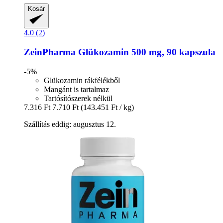
Kosár
4.0 (2)
ZeinPharma
Glükozamin 500 mg, 90 kapszula
-5%
Glükozamin rákfélékből
Mangánt is tartalmaz
Tartósítószerek nélkül
7.316 Ft
7.710 Ft
(143.451 Ft / kg)
Szállítás eddig: augusztus 12.