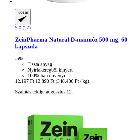
Kosár
5.0 (27)
ZeinPharma
Natural D-​mannóz 500 mg, 60
kapszula
-5%
Tiszta anyag
Nyírfakéregből kinyert
100%-ban növényi
12.197 Ft
12.890 Ft
(348.486 Ft / kg)
Szállítás eddig: augusztus 12.