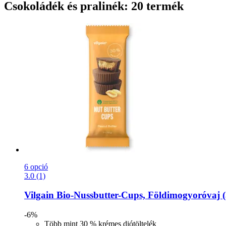
Csokoládék és pralinék: 20 termék
6 opció
3.0 (1)
Vilgain
Bio-​Nussbutter-​Cups, Földimogyoróvaj (
-6%
Több mint 30 % krémes diótöltelék