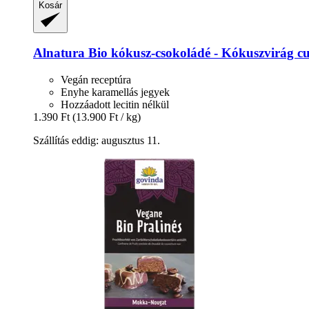
Kosár
Alnatura
Bio kókusz-​csokoládé -​ Kókuszvirág c
Vegán receptúra
Enyhe karamellás jegyek
Hozzáadott lecitin nélkül
1.390 Ft
(13.900 Ft / kg)
Szállítás eddig: augusztus 11.