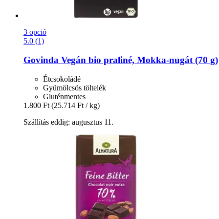
3 opció
5.0 (1)
Govinda
Vegán bio praliné, Mokka-​nugát (70 g)
Étcsokoládé
Gyümölcsös töltelék
Gluténmentes
1.800 Ft
(25.714 Ft / kg)
Szállítás eddig: augusztus 11.