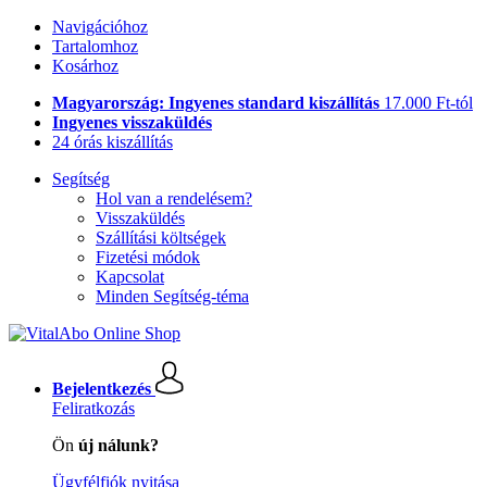
Navigációhoz
Tartalomhoz
Kosárhoz
Magyarország: Ingyenes standard kiszállítás
17.000 Ft-tól
Ingyenes visszaküldés
24 órás kiszállítás
Segítség
Hol van a rendelésem?
Visszaküldés
Szállítási költségek
Fizetési módok
Kapcsolat
Minden Segítség-téma
Bejelentkezés
Feliratkozás
Ön
új nálunk?
Ügyfélfiók nyitása