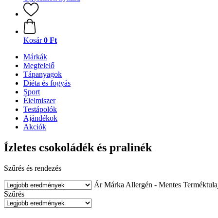
Kosár
0 Ft
Márkák
Megfelelő
Tápanyagok
Diéta és fogyás
Sport
Élelmiszer
Testápolók
Ajándékok
Akciók
Ízletes csokoládék és pralinék
Szűrés és rendezés
Ár
Márka
Allergén - Mentes
Terméktula
Szűrés