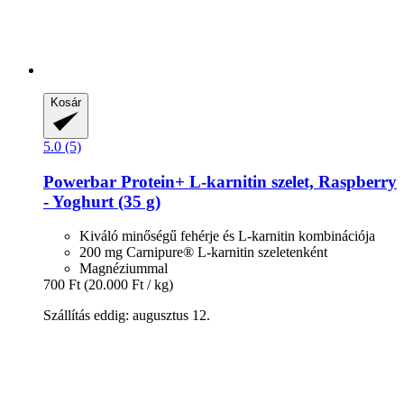
Kosár
5.0 (5)
Powerbar
Protein+ L-​karnitin szelet, Raspberry
-​ Yoghurt (35 g)
Kiváló minőségű fehérje és L-karnitin kombinációja
200 mg Carnipure® L-karnitin szeletenként
Magnéziummal
700 Ft
(20.000 Ft / kg)
Szállítás eddig: augusztus 12.