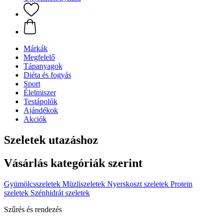
Márkák
Megfelelő
Tápanyagok
Diéta és fogyás
Sport
Élelmiszer
Testápolók
Ajándékok
Akciók
Szeletek utazáshoz
Vásárlás kategóriák szerint
Gyümölcsszeletek
Müzliszeletek
Nyerskoszt szeletek
Protein
szeletek
Szénhidrát szeletek
Szűrés és rendezés