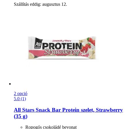
Szállítás eddig: augusztus 12.
2 opció
5.0 (1)
All Stars
Snack Bar Protein szelet, Strawberry
(35 g)
Ropogós csokoládé bevonat