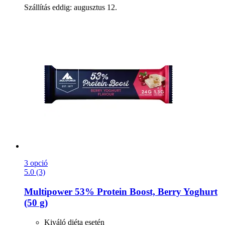
Szállítás eddig: augusztus 12.
3 opció
5.0 (3)
Multipower
53% Protein Boost, Berry Yoghurt
(50 g)
Kiváló diéta esetén