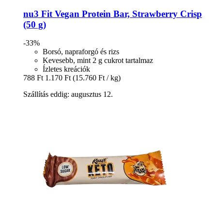
nu3
Fit Vegan Protein Bar, Strawberry Crisp
(50 g)
-33%
Borsó, napraforgó és rizs
Kevesebb, mint 2 g cukrot tartalmaz
Ízletes kreációk
788 Ft
1.170 Ft
(15.760 Ft / kg)
Szállítás eddig: augusztus 12.