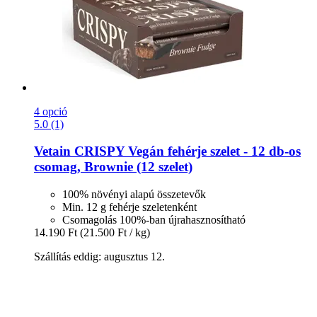
4 opció
5.0 (1)
Vetain
CRISPY Vegán fehérje szelet -​ 12 db-​os
csomag, Brownie (12 szelet)
100% növényi alapú összetevők
Min. 12 g fehérje szeletenként
Csomagolás 100%-ban újrahasznosítható
14.190 Ft
(21.500 Ft / kg)
Szállítás eddig: augusztus 12.