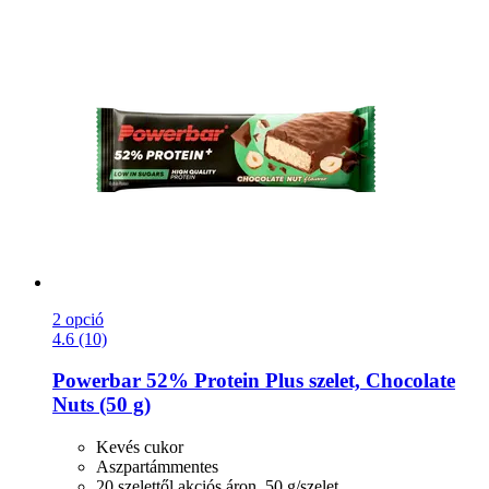
2 opció
4.6 (10)
Powerbar
52% Protein Plus szelet, Chocolate
Nuts (50 g)
Kevés cukor
Aszpartámmentes
20 szelettől akciós áron, 50 g/szelet