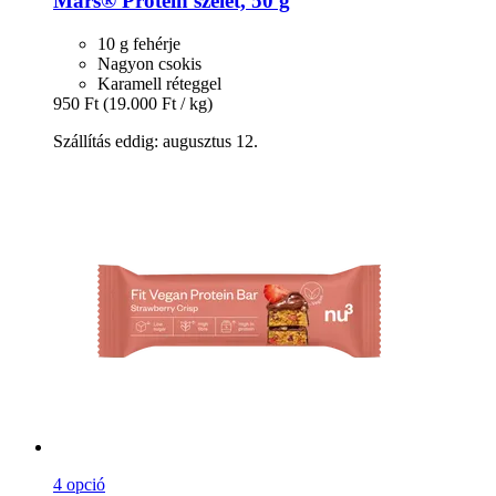
Mars®
Protein szelet, 50 g
10 g fehérje
Nagyon csokis
Karamell réteggel
950 Ft
(19.000 Ft / kg)
Szállítás eddig: augusztus 12.
4 opció