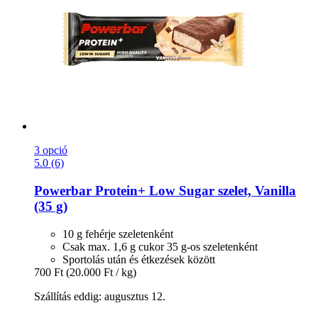
3 opció
5.0 (6)
Powerbar
Protein+ Low Sugar szelet, Vanilla
(35 g)
10 g fehérje szeletenként
Csak max. 1,6 g cukor 35 g-os szeletenként
Sportolás után és étkezések között
700 Ft
(20.000 Ft / kg)
Szállítás eddig: augusztus 12.