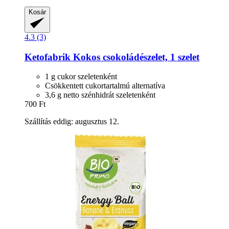
Kosár
4.3 (3)
Ketofabrik
Kokos csokoládészelet, 1 szelet
1 g cukor szeletenként
Csökkentett cukortartalmú alternatíva
3,6 g netto szénhidrát szeletenként
700 Ft
Szállítás eddig: augusztus 12.