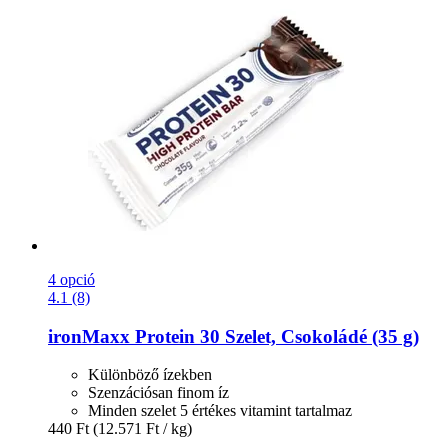
4 opció
4.1 (8)
ironMaxx
Protein 30 Szelet, Csokoládé (35 g)
Különböző ízekben
Szenzációsan finom íz
Minden szelet 5 értékes vitamint tartalmaz
440 Ft
(12.571 Ft / kg)