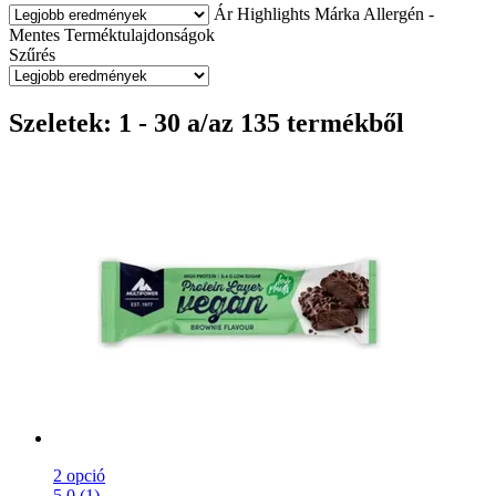
Ár
Highlights
Márka
Allergén -
Mentes
Terméktulajdonságok
Szűrés
Szeletek: 1 - 30 a/az 135 termékből
2 opció
5.0 (1)