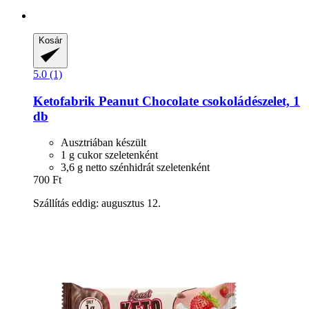
Kosár
5.0 (1)
Ketofabrik
Peanut Chocolate csokoládészelet, 1
db
Ausztriában készült
1 g cukor szeletenként
3,6 g netto szénhidrát szeletenként
700 Ft
Szállítás eddig: augusztus 12.