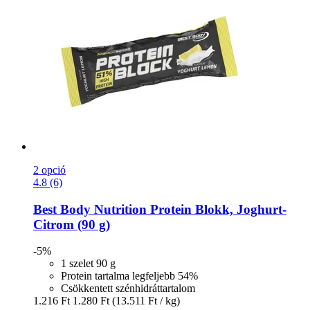
2 opció
4.8 (6)
Best Body Nutrition
Protein Blokk, Joghurt-​
Citrom (90 g)
-5%
1 szelet 90 g
Protein tartalma legfeljebb 54%
Csökkentett szénhidráttartalom
1.216 Ft
1.280 Ft
(13.511 Ft / kg)