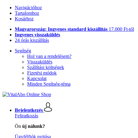
Navigációhoz
Tartalomhoz
Kosárhoz
Magyarország: Ingyenes standard kiszállítás
17.000 Ft-tól
Ingyenes visszaküldés
24 órás kiszállítás
Segítség
Hol van a rendelésem?
Visszaküldés
Szállítási költségek
Fizetési módok
Kapcsolat
Minden Segítség-téma
Bejelentkezés
Feliratkozás
Ön
új nálunk?
Ügyfélfiók nyitása