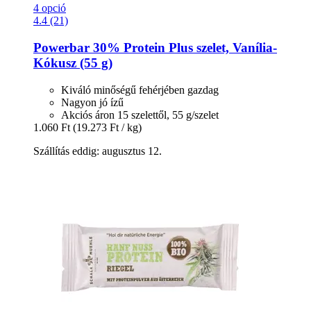
4 opció
4.4 (21)
Powerbar
30% Protein Plus szelet, Vanília-​
Kókusz (55 g)
Kiváló minőségű fehérjében gazdag
Nagyon jó ízű
Akciós áron 15 szelettől, 55 g/szelet
1.060 Ft
(19.273 Ft / kg)
Szállítás eddig: augusztus 12.