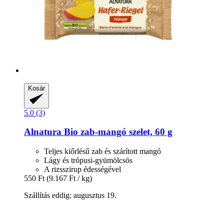
Kosár
5.0 (3)
Alnatura
Bio zab-​mangó szelet, 60 g
Teljes kiőrlésű zab és szárított mangó
Lágy és trópusi-gyümölcsös
A rizsszirup édességével
550 Ft
(9.167 Ft / kg)
Szállítás eddig: augusztus 19.