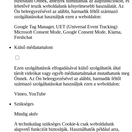
biztosítani Önnek, amelyek túlmutatnak az alapfunkciókon, és
lehetővé teszik weboldalunk kényelmesebb használatát. Az
Ön beleegyezésével az alábbi, harmadik féltől származó
szolgáltatásokat használjuk ezen a weboldalon:
Google Tag Manager, UET (Universal Event Tracking)
Microsoft Consent Mode, Google Consent Mode, Klarna,
Freshchat
Külső médiatartalom
Ezen szolgáltatások elfogadásával külső szolgáltatók által
tárolt videókat vagy egyéb médiatartalmakat mutathatunk meg
Önnek. Az Ön beleegyezésével az alábbi, harmadik féltől
származó szolgáltatásokat használjuk ezen a weboldalon:
Vimeo, YouTube
Szükséges
Mindig aktív
A technikailag szükséges Cookie-k csak weboldalunk
alapvető funkcióit biztosítják. Használhatók például arra,