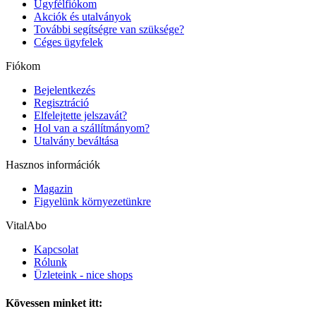
Ügyfélfiókom
Akciók és utalványok
További segítségre van szüksége?
Céges ügyfelek
Fiókom
Bejelentkezés
Regisztráció
Elfelejtette jelszavát?
Hol van a szállítmányom?
Utalvány beváltása
Hasznos információk
Magazin
Figyelünk környezetünkre
VitalAbo
Kapcsolat
Rólunk
Üzleteink - nice shops
Kövessen minket itt: