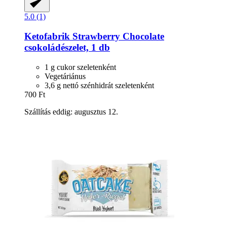
5.0 (1)
Ketofabrik
Strawberry Chocolate
csokoládészelet, 1 db
1 g cukor szeletenként
Vegetáriánus
3,6 g nettó szénhidrát szeletenként
700 Ft
Szállítás eddig: augusztus 12.