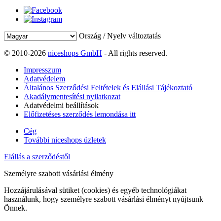
Ország / Nyelv változtatás
© 2010-2026
niceshops GmbH
- All rights reserved.
Impresszum
Adatvédelem
Általános Szerződési Feltételek és Elállási Tájékoztató
Akadálymentesítési nyilatkozat
Adatvédelmi beállítások
Előfizetéses szerződés lemondása itt
Cég
További niceshops üzletek
Elállás a szerződéstől
Személyre szabott vásárlási élmény
Hozzájárulásával sütiket (cookies) és egyéb technológiákat
használunk, hogy személyre szabott vásárlási élményt nyújtsunk
Önnek.