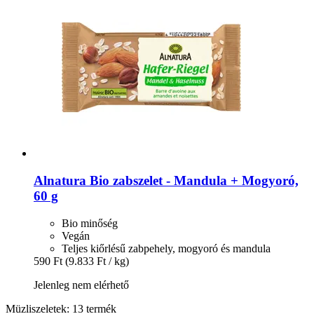
Alnatura
Bio zabszelet -​ Mandula + Mogyoró,
60 g
Bio minőség
Vegán
Teljes kiőrlésű zabpehely, mogyoró és mandula
590 Ft
(9.833 Ft / kg)
Jelenleg nem elérhető
Müzliszeletek: 13 termék