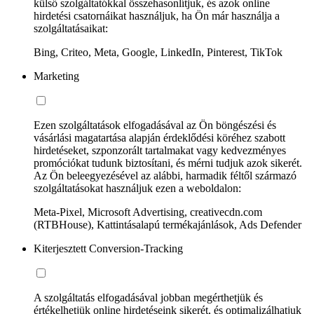
külső szolgáltatókkal összehasonlítjuk, és azok online
hirdetési csatornáikat használjuk, ha Ön már használja a
szolgáltatásaikat:
Bing, Criteo, Meta, Google, LinkedIn, Pinterest, TikTok
Marketing
Ezen szolgáltatások elfogadásával az Ön böngészési és
vásárlási magatartása alapján érdeklődési köréhez szabott
hirdetéseket, szponzorált tartalmakat vagy kedvezményes
promóciókat tudunk biztosítani, és mérni tudjuk azok sikerét.
Az Ön beleegyezésével az alábbi, harmadik féltől származó
szolgáltatásokat használjuk ezen a weboldalon:
Meta-Pixel, Microsoft Advertising, creativecdn.com
(RTBHouse), Kattintásalapú termékajánlások, Ads Defender
Kiterjesztett Conversion-Tracking
A szolgáltatás elfogadásával jobban megérthetjük és
értékelhetjük online hirdetéseink sikerét, és optimalizálhatjuk