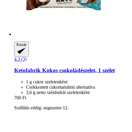
Kosár
4.3 (3)
Ketofabrik
Kokos csokoládészelet, 1 szelet
1 g cukor szeletenként
Csökkentett cukortartalmú alternatíva
3,6 g netto szénhidrát szeletenként
700 Ft
Szállítás eddig: augusztus 12.