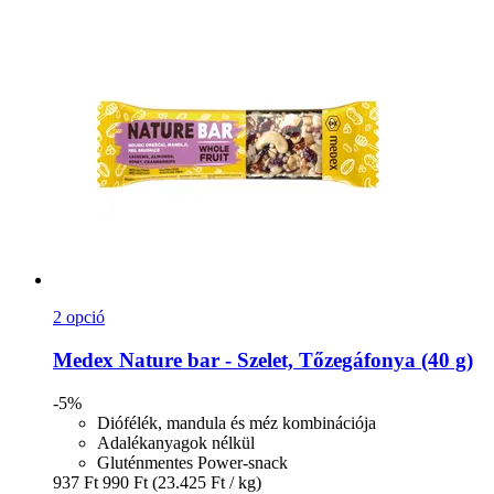
2 opció
Medex
Nature bar -​ Szelet, Tőzegáfonya (40 g)
-5%
Diófélék, mandula és méz kombinációja
Adalékanyagok nélkül
Gluténmentes Power-snack
937 Ft
990 Ft
(23.425 Ft / kg)