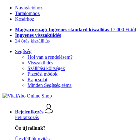
Navigációhoz
Tartalomhoz
Kosárhoz
Magyarország: Ingyenes standard kiszállítás
17.000 Ft-tól
Ingyenes visszaküldés
24 órás kiszállítás
Segítség
Hol van a rendelésem?
Visszaküldés
Szállítási költségek
Fizetési módok
Kapcsolat
Minden Segítség-téma
Bejelentkezés
Feliratkozás
Ön
új nálunk?
Ügyfélfiók nyitása