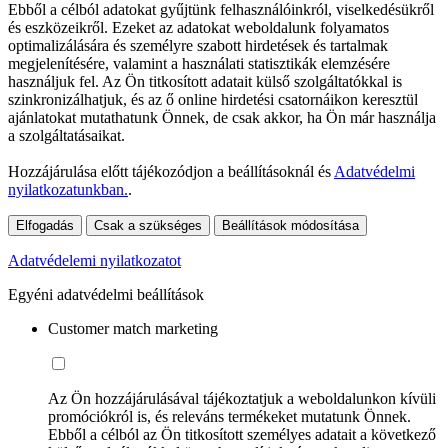
Ebből a célból adatokat gyűjtünk felhasználóinkról, viselkedésükről
és eszközeikről. Ezeket az adatokat weboldalunk folyamatos
optimalizálására és személyre szabott hirdetések és tartalmak
megjelenítésére, valamint a használati statisztikák elemzésére
használjuk fel. Az Ön titkosított adatait külső szolgáltatókkal is
szinkronizálhatjuk, és az ő online hirdetési csatornáikon keresztül
ajánlatokat mutathatunk Önnek, de csak akkor, ha Ön már használja
a szolgáltatásaikat.
Hozzájárulása előtt tájékozódjon a beállításoknál és
Adatvédelmi
nyilatkozatunkban.
.
Elfogadás
Csak a szükséges
Beállítások módosítása
Adatvédelemi nyilatkozatot
Egyéni adatvédelmi beállítások
Customer match marketing
Az Ön hozzájárulásával tájékoztatjuk a weboldalunkon kívüli
promóciókról is, és releváns termékeket mutatunk Önnek.
Ebből a célból az Ön titkosított személyes adatait a következő