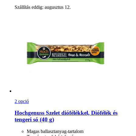
Szállítás eddig: augusztus 12.
2 opció
Hochgenuss
Szelet diófélékkel, Diófélék és
tengeri só (40 g)
Magas ballasztanyag-tartalom