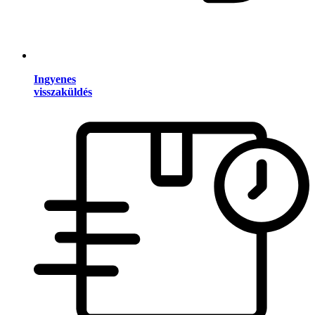
Ingyenes
visszaküldés