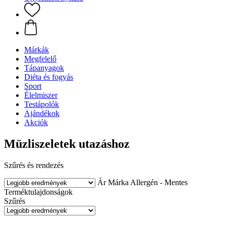
Márkák
Megfelelő
Tápanyagok
Diéta és fogyás
Sport
Élelmiszer
Testápolók
Ajándékok
Akciók
Müzliszeletek utazáshoz
Szűrés és rendezés
Ár
Márka
Allergén - Mentes
Terméktulajdonságok
Szűrés