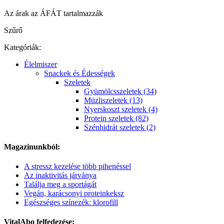
Az árak az ÁFÁT tartalmazzák
Szűrő
Kategóriák:
Élelmiszer
Snackek és Édességek
Szeletek
Gyümölcsszeletek (34)
Müzliszeletek (13)
Nyerskoszt szeletek (4)
Protein szeletek (82)
Szénhidrát szeletek (2)
Magazinunkból:
A stressz kezelése több pihenéssel
Az inaktivitás járványa
Találja meg a sportágát
Vegán, karácsonyi proteinkeksz
Egészséges színezék: klorofill
VitalAbo felfedezése: