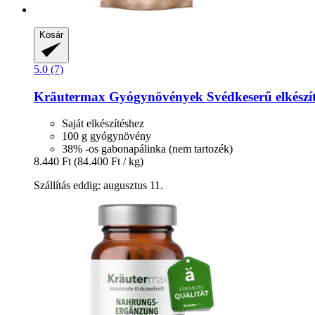
Kosár
5.0 (7)
Kräutermax
Gyógynövények Svédkeserű elkészít
Saját elkészítéshez
100 g gyógynövény
38% -os gabonapálinka (nem tartozék)
8.440 Ft
(84.400 Ft / kg)
Szállítás eddig: augusztus 11.