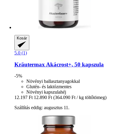
Kosár
5.0 (1)
Kräutermax
Akácrost+, 50 kapszula
-5%
Növényi ballasztanyagokkal
Glutén- és laktózmentes
Növényi kapszulahéj
12.197 Ft
12.890 Ft
(364.090 Ft / kg töltőtömeg)
Szállítás eddig: augusztus 11.