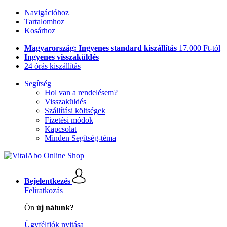
Navigációhoz
Tartalomhoz
Kosárhoz
Magyarország: Ingyenes standard kiszállítás
17.000 Ft-tól
Ingyenes visszaküldés
24 órás kiszállítás
Segítség
Hol van a rendelésem?
Visszaküldés
Szállítási költségek
Fizetési módok
Kapcsolat
Minden Segítség-téma
Bejelentkezés
Feliratkozás
Ön
új nálunk?
Ügyfélfiók nyitása