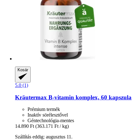
Kosár
5.0 (1)
Kräutermax
B-​vitamin komplex, 60 kapszula
Prémium termék
Inaktív sörélesztővel
Géntechnológia-mentes
14.890 Ft
(363.171 Ft / kg)
Szállítás eddig: augusztus 11.