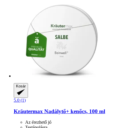
Kosár
5.0 (1)
Kräutermax
Nadálytő+ kenőcs, 100 ml
Az érezhető jó
Testápolásra