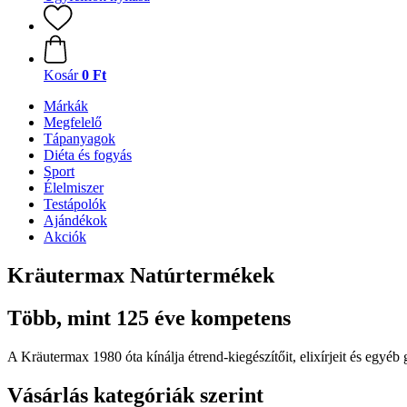
Kosár
0 Ft
Márkák
Megfelelő
Tápanyagok
Diéta és fogyás
Sport
Élelmiszer
Testápolók
Ajándékok
Akciók
Kräutermax Natúrtermékek
Több, mint 125 éve kompetens
A Kräutermax 1980 óta kínálja étrend-kiegészítőit, elixírjeit és egyé
Vásárlás kategóriák szerint