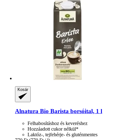
Kosár
Alnatura
Bio Barista borsóital, 1 l
Felhabosításhoz és keveréshez
Hozzáadott cukor nélkül*
Laktóz-, tejfehérje- és gluténmentes