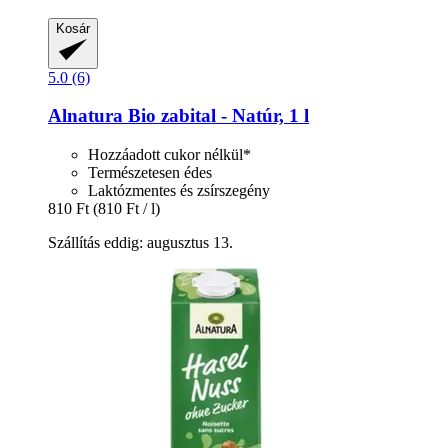
Kosár
5.0 (6)
Alnatura
Bio zabital -​ Natúr, 1 l
Hozzáadott cukor nélkül*
Természetesen édes
Laktózmentes és zsírszegény
810 Ft
(810 Ft / l)
Szállítás eddig: augusztus 13.