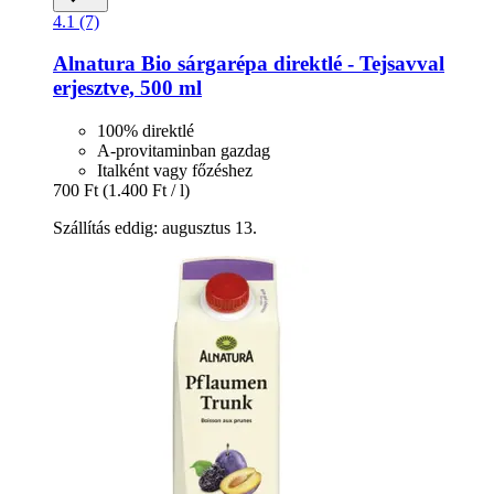
4.1 (7)
Alnatura
Bio sárgarépa direktlé -​ Tejsavval
erjesztve, 500 ml
100% direktlé
A-provitaminban gazdag
Italként vagy főzéshez
700 Ft
(1.400 Ft / l)
Szállítás eddig: augusztus 13.