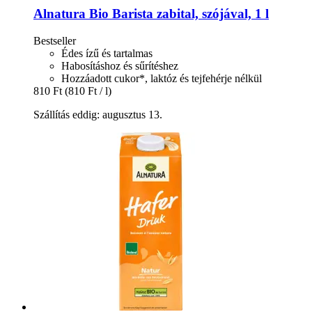
Alnatura
Bio Barista zabital, szójával, 1 l
Bestseller
Édes ízű és tartalmas
Habosításhoz és sűrítéshez
Hozzáadott cukor*, laktóz és tejfehérje nélkül
810 Ft
(810 Ft / l)
Szállítás eddig: augusztus 13.