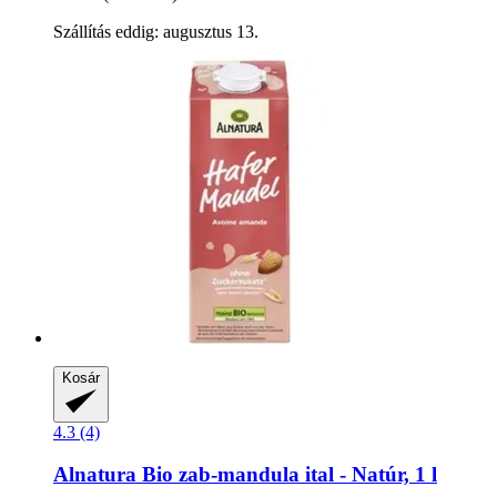
Szállítás eddig: augusztus 13.
Kosár
4.3 (4)
Alnatura
Bio zab-​mandula ital -​ Natúr, 1 l