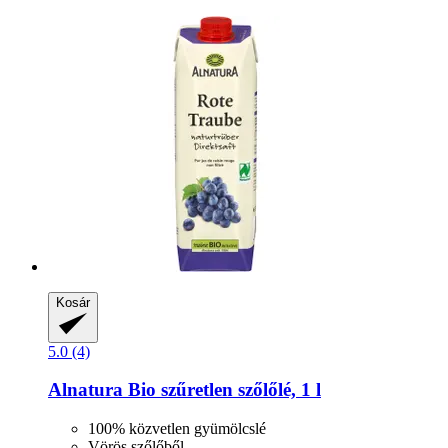
Kosár
5.0 (4)
Alnatura
Bio szűretlen szőlőlé, 1 l
100% közvetlen gyümölcslé
Vörös szőlőből