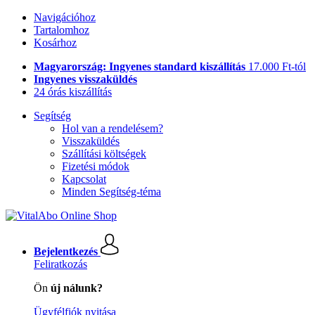
Navigációhoz
Tartalomhoz
Kosárhoz
Magyarország: Ingyenes standard kiszállítás
17.000 Ft-tól
Ingyenes visszaküldés
24 órás kiszállítás
Segítség
Hol van a rendelésem?
Visszaküldés
Szállítási költségek
Fizetési módok
Kapcsolat
Minden Segítség-téma
Bejelentkezés
Feliratkozás
Ön
új nálunk?
Ügyfélfiók nyitása