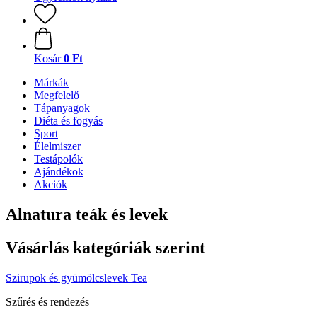
Kosár
0 Ft
Márkák
Megfelelő
Tápanyagok
Diéta és fogyás
Sport
Élelmiszer
Testápolók
Ajándékok
Akciók
Alnatura teák és levek
Vásárlás kategóriák szerint
Szirupok és gyümölcslevek
Tea
Szűrés és rendezés