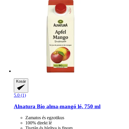
Kosár
5.0 (1)
Alnatura
Bio alma-​mangó lé, 750 ml
Zamatos és egzotikus
100% direkt lé
Tisztán és hígítva is finom