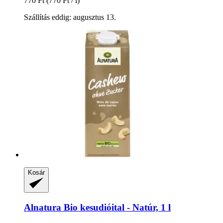
770 Ft
(770 Ft / l)
Szállítás eddig: augusztus 13.
Kosár
Alnatura
Bio kesudióital -​ Natúr, 1 l