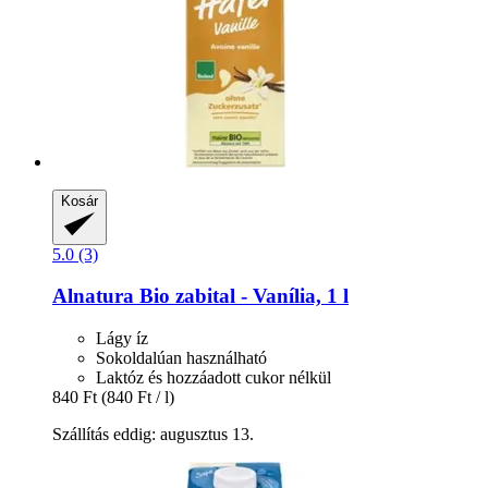
Kosár
5.0 (3)
Alnatura
Bio zabital -​ Vanília, 1 l
Lágy íz
Sokoldalúan használható
Laktóz és hozzáadott cukor nélkül
840 Ft
(840 Ft / l)
Szállítás eddig: augusztus 13.