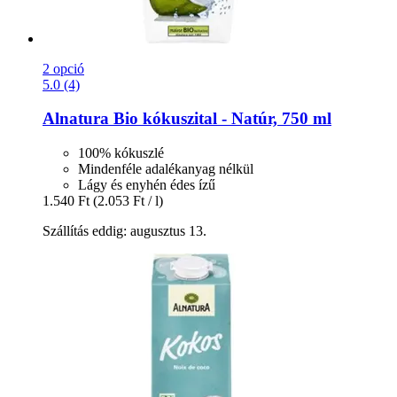
2 opció
5.0 (4)
Alnatura
Bio kókuszital -​ Natúr, 750 ml
100% kókuszlé
Mindenféle adalékanyag nélkül
Lágy és enyhén édes ízű
1.540 Ft
(2.053 Ft / l)
Szállítás eddig: augusztus 13.