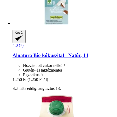
Kosár
4.0 (7)
Alnatura
Bio kókuszital -​ Natúr, 1 l
Hozzáadott cukor nélkül*
Glutén- és laktózmentes
Egzotikus íz
1.250 Ft
(1.250 Ft / l)
Szállítás eddig: augusztus 13.