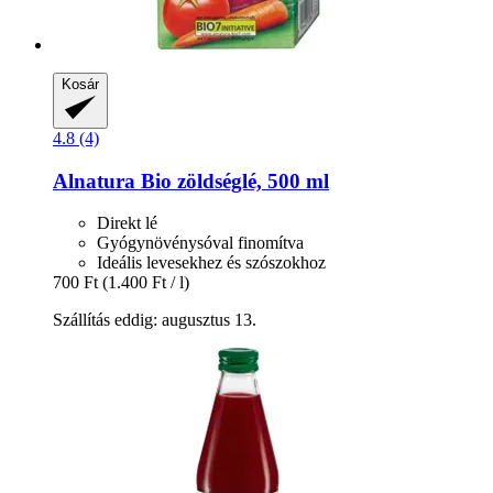
Kosár
4.8 (4)
Alnatura
Bio zöldséglé, 500 ml
Direkt lé
Gyógynövénysóval finomítva
Ideális levesekhez és szószokhoz
700 Ft
(1.400 Ft / l)
Szállítás eddig: augusztus 13.