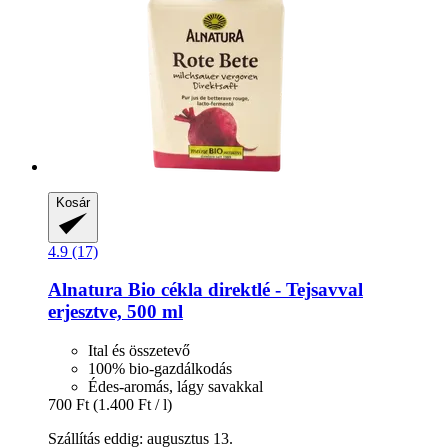
Kosár
4.9 (17)
Alnatura
Bio cékla direktlé -​ Tejsavval
erjesztve, 500 ml
Ital és összetevő
100% bio-gazdálkodás
Édes-aromás, lágy savakkal
700 Ft
(1.400 Ft / l)
Szállítás eddig: augusztus 13.