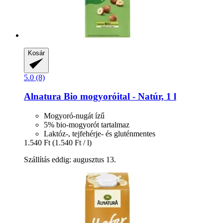
Kosár
5.0 (8)
Alnatura
Bio mogyoróital -​ Natúr, 1 l
Mogyoró-nugát ízű
5% bio-mogyorót tartalmaz
Laktóz-, tejfehérje- és gluténmentes
1.540 Ft
(1.540 Ft / l)
Szállítás eddig: augusztus 13.