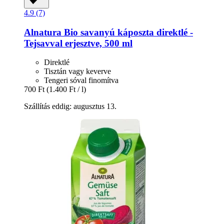
4.9 (7)
Alnatura
Bio savanyú káposzta direktlé -​
Tejsavval erjesztve, 500 ml
Direktlé
Tisztán vagy keverve
Tengeri sóval finomítva
700 Ft
(1.400 Ft / l)
Szállítás eddig: augusztus 13.