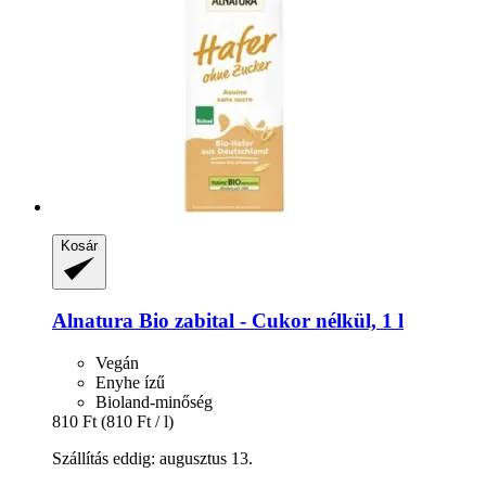
Kosár
Alnatura
Bio zabital -​ Cukor nélkül, 1 l
Vegán
Enyhe ízű
Bioland-minőség
810 Ft
(810 Ft / l)
Szállítás eddig: augusztus 13.