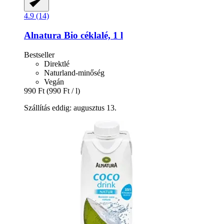
4.9 (14)
Alnatura
Bio céklalé, 1 l
Bestseller
Direktlé
Naturland-minőség
Vegán
990 Ft
(990 Ft / l)
Szállítás eddig: augusztus 13.