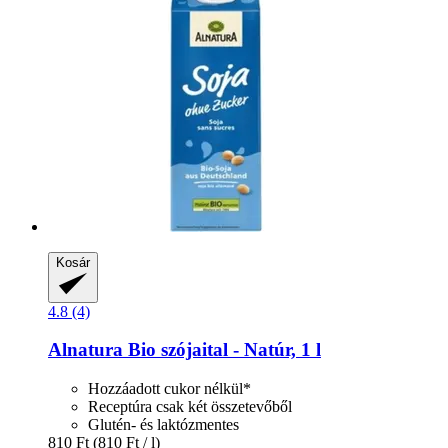
Kosár
4.8 (4)
Alnatura
Bio szójaital -​ Natúr, 1 l
Hozzáadott cukor nélkül*
Receptúra csak két összetevőből
Glutén- és laktózmentes
810 Ft
(810 Ft / l)