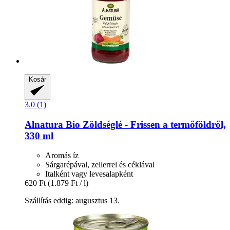
Kosár
3.0 (1)
Alnatura
Bio Zöldséglé -​ Frissen a termőföldről,
330 ml
Aromás íz
Sárgarépával, zellerrel és céklával
Italként vagy levesalapként
620 Ft
(1.879 Ft / l)
Szállítás eddig: augusztus 13.