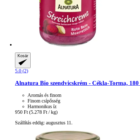
Kosár
5.0 (2)
Alnatura
Bio szendvicskrém -​ Cékla-​Torma, 180
Aromás és finom
Finom csípősség
Harmonikus íz
950 Ft
(5.278 Ft / kg)
Szállítás eddig: augusztus 11.