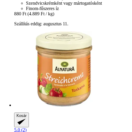
Szendvicskrémként vagy mártogatósként
Finom-fűszeres íz
880 Ft
(4.889 Ft / kg)
Szállítás eddig: augusztus 11.
Kosár
5.0 (2)