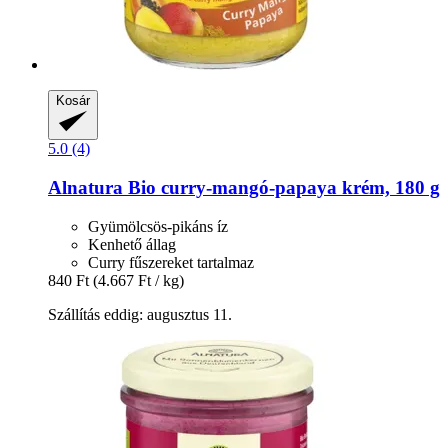
Kosár
5.0 (4)
Alnatura
Bio curry-​mangó-​papaya krém, 180 g
Gyümölcsös-pikáns íz
Kenhető állag
Curry fűszereket tartalmaz
840 Ft
(4.667 Ft / kg)
Szállítás eddig: augusztus 11.