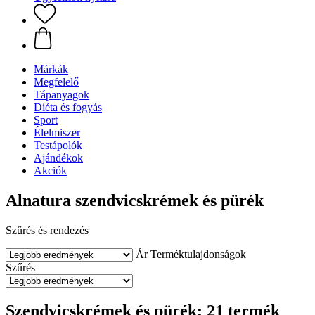
Márkák
Megfelelő
Tápanyagok
Diéta és fogyás
Sport
Élelmiszer
Testápolók
Ajándékok
Akciók
Alnatura szendvicskrémek és pürék
Szűrés és rendezés
Ár
Terméktulajdonságok
Szűrés
Szendvicskrémek és pürék: 21 termék