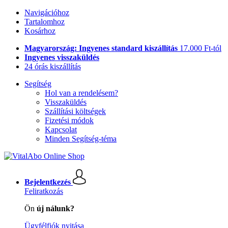
Navigációhoz
Tartalomhoz
Kosárhoz
Magyarország: Ingyenes standard kiszállítás
17.000 Ft-tól
Ingyenes visszaküldés
24 órás kiszállítás
Segítség
Hol van a rendelésem?
Visszaküldés
Szállítási költségek
Fizetési módok
Kapcsolat
Minden Segítség-téma
Bejelentkezés
Feliratkozás
Ön
új nálunk?
Ügyfélfiók nyitása